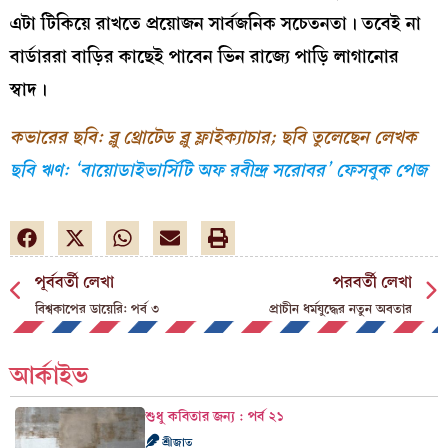
এটা টিকিয়ে রাখতে প্রয়োজন সার্বজনিক সচেতনতা। তবেই না
বার্ডাররা বাড়ির কাছেই পাবেন ভিন রাজ্যে পাড়ি লাগানোর
স্বাদ।
কভারের ছবি: ব্লু থ্রোটেড ব্লু ফ্লাইক্যাচার; ছবি তুলেছেন লেখক
ছবি ঋণ: ‘বায়োডাইভার্সিটি অফ রবীন্দ্র সরোবর’ ফেসবুক পেজ
পূর্ববর্তী লেখা
পরবর্তী লেখা
বিশ্বকাপের ডায়েরি: পর্ব ৩
প্রাচীন ধর্মযুদ্ধের নতুন অবতার
আর্কাইভ
শুধু কবিতার জন্য : পর্ব ২১
শ্রীজাত