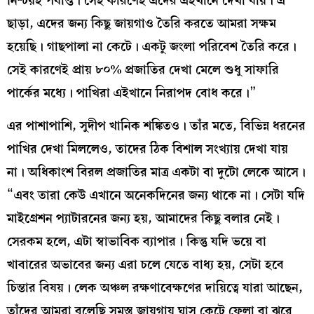
নিশ্চয়ই পর্যাপ্ত। সেই কারণেই এদের এইখানে দেখা যায়। এ
ছাড়া, এদের জন্য কিছু জায়গাও তৈরি করতে আমরা সক্ষম
হয়েছি। গাছপালা না কেটে। একটু জংলা পরিবেশ তৈরি করে।
সেই কারণেই প্রায় ৮০% প্রজাতির দেখা মেলে শুধু সাফারি
পার্কের মধ্যে। পাখিরা এইখানে নিরাপদ বোধ করে।”
এর পাশাপাশি, সুদীপ খানিক শঙ্কিতও। তাঁর মতে, বিভিন্ন ধরনের
পাখির দেখা মিললেও, তাদের ঠিক বিশাল সংখ্যায় দেখা যায়
না। অধিকাংশ বিরল প্রজাতির মাত্র একটা বা দুটো লেকে আসে।
“এবং তারা কেউ এখানে অনেকদিনের জন্য থাকে না। সেটা যদি
মাইগ্রেশন প্যাটারনের জন্য হয়, আমাদের কিছু বলার নেই।
সেরকম হলে, এটা স্বাভাবিক ব্যাপার। কিন্তু যদি ভয়ে বা
খাবারের অভাবের জন্য এরা চলে যেতে বাধ্য হয়, সেটা হবে
চিন্তার বিষয়। লেক অঞ্চল রক্ষণাবেক্ষণের দায়িত্বে যারা আছেন,
তাঁদের আমরা বলেছি সমস্ত জায়গায় ঘাস কেটে ফেলা বা ঝরে