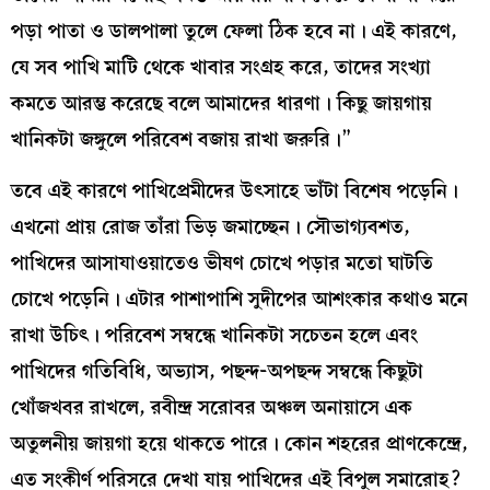
পড়া পাতা ও ডালপালা তুলে ফেলা ঠিক হবে না। এই কারণে,
যে সব পাখি মাটি থেকে খাবার সংগ্রহ করে, তাদের সংখ্যা
কমতে আরম্ভ করেছে বলে আমাদের ধারণা। কিছু জায়গায়
খানিকটা জঙ্গুলে পরিবেশ বজায় রাখা জরুরি।”
তবে এই কারণে পাখিপ্রেমীদের উৎসাহে ভাঁটা বিশেষ পড়েনি।
এখনো প্রায় রোজ তাঁরা ভিড় জমাচ্ছেন। সৌভাগ্যবশত,
পাখিদের আসাযাওয়াতেও ভীষণ চোখে পড়ার মতো ঘাটতি
চোখে পড়েনি। এটার পাশাপাশি সুদীপের আশংকার কথাও মনে
রাখা উচিৎ। পরিবেশ সম্বন্ধে খানিকটা সচেতন হলে এবং
পাখিদের গতিবিধি, অভ্যাস, পছন্দ-অপছন্দ সম্বন্ধে কিছুটা
খোঁজখবর রাখলে, রবীন্দ্র সরোবর অঞ্চল অনায়াসে এক
অতুলনীয় জায়গা হয়ে থাকতে পারে। কোন শহরের প্রাণকেন্দ্রে,
এত সংকীর্ণ পরিসরে দেখা যায় পাখিদের এই বিপুল সমারোহ?