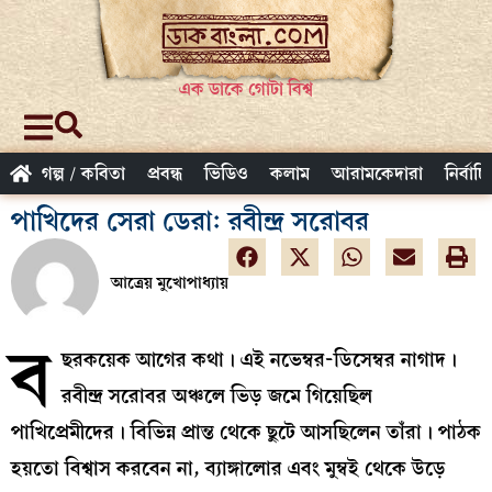
এক ডাকে গোটা বিশ্ব
গল্প / কবিতা
প্রবন্ধ
ভিডিও
কলাম
আরামকেদারা
নির্বাচ
পাখিদের সেরা ডেরা: রবীন্দ্র সরোবর
আত্রেয় মুখোপাধ্যায়
ব
ছরকয়েক আগের কথা। এই নভেম্বর-ডিসেম্বর নাগাদ।
রবীন্দ্র সরোবর অঞ্চলে ভিড় জমে গিয়েছিল
পাখিপ্রেমীদের। বিভিন্ন প্রান্ত থেকে ছুটে আসছিলেন তাঁরা। পাঠক
হয়তো বিশ্বাস করবেন না, ব্যাঙ্গালোর এবং মুম্বই থেকে উড়ে