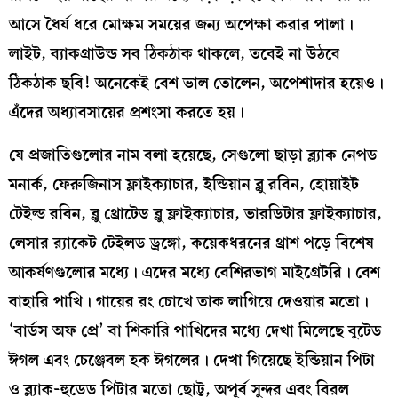
আসে ধৈর্য ধরে মোক্ষম সময়ের জন্য অপেক্ষা করার পালা।
লাইট, ব্যাকগ্রাউন্ড সব ঠিকঠাক থাকলে, তবেই না উঠবে
ঠিকঠাক ছবি! অনেকেই বেশ ভাল তোলেন, অপেশাদার হয়েও।
এঁদের অধ্যাবসায়ের প্রশংসা করতে হয়।
যে প্রজাতিগুলোর নাম বলা হয়েছে, সেগুলো ছাড়া ব্ল্যাক নেপড
মনার্ক, ফেরুজিনাস ফ্লাইক্যাচার, ইন্ডিয়ান ব্লু রবিন, হোয়াইট
টেইল্ড রবিন, ব্লু থ্রোটেড ব্লু ফ্লাইক্যাচার, ভারডিটার ফ্লাইক্যাচার,
লেসার র‍্যাকেট টেইলড ড্রঙ্গো, কয়েকধরনের থ্রাশ পড়ে বিশেষ
আকর্ষণগুলোর মধ্যে। এদের মধ্যে বেশিরভাগ মাইগ্রেটরি। বেশ
বাহারি পাখি। গায়ের রং চোখে তাক লাগিয়ে দেওয়ার মতো।
‘বার্ডস অফ প্রে’ বা শিকারি পাখিদের মধ্যে দেখা মিলেছে বুটেড
ঈগল এবং চেঞ্জেবল হক ঈগলের। দেখা গিয়েছে ইন্ডিয়ান পিটা
ও ব্ল্যাক-হুডেড পিটার মতো ছোট্ট, অপূর্ব সুন্দর এবং বিরল