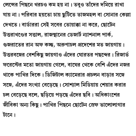
লেন্সের পিছনে খরচও কম হয় না। তবুও তাঁদের দমিয়ে রাখা
যায় না। পরিবার হয়তো চায় ছুটিতে তাজমহল বা সোনার কেল্লা
দেখতে। বার্ডাররা সেই সবের তোয়াক্কা না করে, ছোটেন
উত্তরাখণ্ডের সত্তাল, রাজস্থানের ডেজার্ট ন্যাশনাল পার্ক,
গুজরাতের রান অফ কচ্ছ, অরুণাচল প্রদেশের মত জায়গায়।
উত্তরবঙ্গের বেশকিছু জায়গাও এঁদের ঘোরতর পছন্দের। রিজার্ভ
ফরেস্টের মতো জায়গায় গেলে, বাঘের থেকে বেশি এঁদের নজর
থাকে পাখির দিকে। ডিজিটাল ক্যামেরার প্রচলন বাড়ার সঙ্গে
সঙ্গে, এঁদের সংখ্যা বেড়েছে। সোশ্যাল মিডিয়ায় শেয়ার করার
চল বেড়েছে বলে, ছড়িয়ে পড়ছে এঁদের ছবি। অধিকাংশের
জীবিকা অন্য কিছু। পাখির পিছনে ছোটেন স্রেফ ভালোলাগার
টানে।