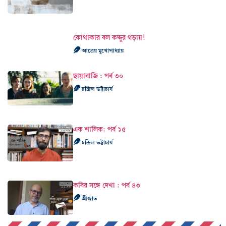
কোথাকার বল কদ্দুর গড়ায়!
আত্রেয় মুখোপাধ্যায়
ছায়াবাজি : পর্ব ৩০
চন্দ্রিল ভট্টাচার্য
এক শালিক: পর্ব ১৫
চন্দ্রিল ভট্টাচার্য
কবির সঙ্গে দেখা : পর্ব ৪৩
শ্রীজাত