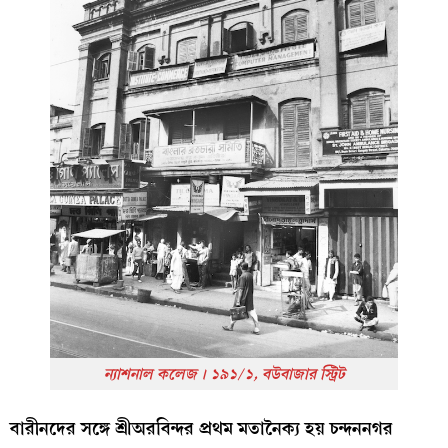
ন্যাশনাল কলেজ। ১৯১/১, বউবাজার স্ট্রিট
বারীনদের সঙ্গে শ্রীঅরবিন্দর প্রথম মতানৈক্য হয় চন্দননগর