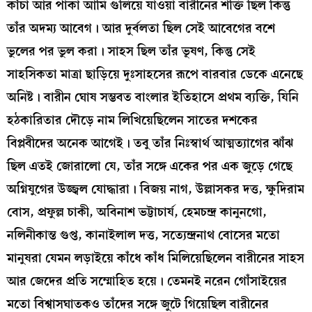
কাঁচা আর পাকা আমি গুলিয়ে যাওয়া বারীনের শক্তি ছিল কিন্তু
তাঁর অদম্য আবেগ। আর দুর্বলতা ছিল সেই আবেগের বশে
ভুলের পর ভুল করা। সাহস ছিল তাঁর ভূষণ, কিন্তু সেই
সাহসিকতা মাত্রা ছাড়িয়ে দুঃসাহসের রূপে বারবার ডেকে এনেছে
অনিষ্ট। বারীন ঘোষ সম্ভবত বাংলার ইতিহাসে প্রথম ব্যক্তি, যিনি
হঠকারিতার দৌড়ে নাম লিখিয়েছিলেন সাতের দশকের
বিপ্লবীদের অনেক আগেই। তবু তাঁর নিঃস্বার্থ আত্মত্যাগের ঝাঁঝ
ছিল এতই জোরালো যে, তাঁর সঙ্গে একের পর এক জুড়ে গেছে
অগ্নিযুগের উজ্জ্বল যোদ্ধারা। বিজয় নাগ, উল্লাসকর দত্ত, ক্ষুদিরাম
বোস, প্রফুল্ল চাকী, অবিনাশ ভট্টাচার্য, হেমচন্দ্র কানুনগো,
নলিনীকান্ত গুপ্ত, কানাইলাল দত্ত, সত্যেন্দ্রনাথ বোসের মতো
মানুষরা যেমন লড়াইয়ে কাঁধে কাঁধ মিলিয়েছিলেন বারীনের সাহস
আর জেদের প্রতি সম্মোহিত হয়ে। তেমনই নরেন গোঁসাইয়ের
মতো বিশ্বাসঘাতকও তাঁদের সঙ্গে জুটে গিয়েছিল বারীনের