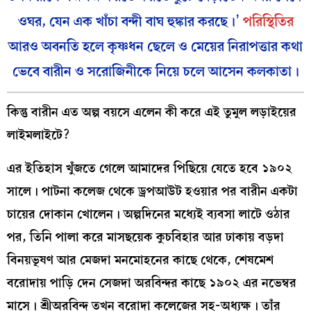
ওঘর, যেন এক খাঁচা বন্দী বাঘ হুঙ্কার করছে।’
পরিস্থিতির
আরও অবনতি হলে কৃষ্ণধন ছেলে ও মেয়ের নিরাপত্তার কথা
ভেবে বারীন ও সরোজিনীকে নিয়ে চলে আসেন কলকাতা।
কিন্তু বারীন এত অল্প বয়সে এলেন কী করে এই তুমুল লড়াইয়ের
লাইমলাইটে?
এর ইতিহাস খুঁজতে গেলে আমাদের পিছিয়ে যেতে হবে ১৯০২
সালে। পাটনা কলেজ থেকে ড্রপআউট হওয়ার পর বারীন একটা
চায়ের দোকান খোলেন। অল্পদিনের মধ্যেই ব্যবসা লাটে ওঠার
পর, তিনি পালা করে মাসছয়েক কুচবিহার আর ঢাকায় বড়দা
বিনয়ভূষণ আর মেজদা মনমোহনের কাছে থেকে, শেষমেশ
বরোদায় পাড়ি দেন সেজদা অরবিন্দর কাছে ১৯০২ এর নভেম্বর
মাসে। শ্রীঅরবিন্দ তখন বরোদা কলেজের সহ-অধ্যক্ষ। তাঁর