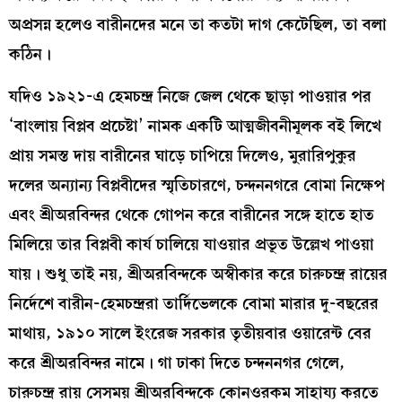
অপ্রসন্ন হলেও বারীনদের মনে তা কতটা দাগ কেটেছিল, তা বলা
কঠিন।
যদিও ১৯২১-এ হেমচন্দ্র নিজে জেল থেকে ছাড়া পাওয়ার পর
‘বাংলায় বিপ্লব প্রচেষ্টা’ নামক একটি আত্মজীবনীমূলক বই লিখে
প্রায় সমস্ত দায় বারীনের ঘাড়ে চাপিয়ে দিলেও, মুরারিপুকুর
দলের অন্যান্য বিপ্লবীদের স্মৃতিচারণে, চন্দননগরে বোমা নিক্ষেপ
এবং শ্রীঅরবিন্দর থেকে গোপন করে বারীনের সঙ্গে হাতে হাত
মিলিয়ে তার বিপ্লবী কার্য চালিয়ে যাওয়ার প্রভূত উল্লেখ পাওয়া
যায়। শুধু তাই নয়, শ্রীঅরবিন্দকে অস্বীকার করে চারুচন্দ্র রায়ের
নির্দেশে বারীন-হেমচন্দ্ররা তার্দিভেলকে বোমা মারার দু-বছরের
মাথায়, ১৯১০ সালে ইংরেজ সরকার তৃতীয়বার ওয়ারেন্ট বের
করে শ্রীঅরবিন্দর নামে। গা ঢাকা দিতে চন্দননগর গেলে,
চারুচন্দ্র রায় সেসময় শ্রীঅরবিন্দকে কোনওরকম সাহায্য করতে