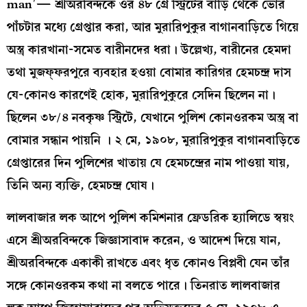
man’— শ্রীঅরবিন্দকে ওঁর ৪৮ গ্রে স্ট্রিটের বাড়ি থেকে ভোর
পাঁচটার মধ‍্যে গ্রেপ্তার করা, আর মুরারিপুকুর বাগানবাড়িতে গিয়ে
অস্ত্র কারখানা-সমেত বারীনদের ধরা। উল্লেখ‍্য, বারীনের হেমদা
তথা মুজফ্ফরপুরে ব‍্যবহার হওয়া বোমার কারিগর হেমচন্দ্র দাস
যে-কোনও কারণেই হোক, মুরারিপুকুরে সেদিন ছিলেন না।
ছিলেন ৩৮/৪ নবকৃষ্ণ স্ট্রিটে, যেখানে পুলিশ কোনওরকম অস্ত্র বা
বোমার সন্ধান পায়নি । ২ মে, ১৯০৮, মুরারিপুকুর বাগানবাড়িতে
গ্রেপ্তারের দিন পুলিশের খাতায় যে হেমচন্দ্রের নাম পাওয়া যায়,
তিনি অন‍্য ব‍্যক্তি, হেমচন্দ্র ঘোষ।
লালবাজার লক আপে পুলিশ কমিশনার ফ্রেডরিক হ‍্যালিডে স্বয়ং
এসে শ্রীঅরবিন্দকে জিজ্ঞাসাবাদ করেন, ও আদেশ দিয়ে যান,
শ্রীঅরবিন্দকে একাকী রাখতে এবং ধৃত কোনও বিপ্লবী যেন তাঁর
সঙ্গে কোনওরকম কথা না বলতে পারে। তিনরাত লালবাজার