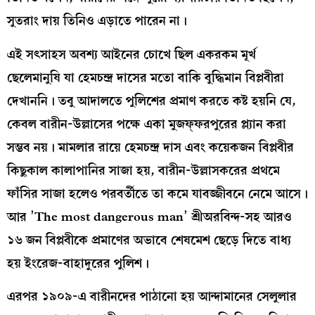
সুতরাং দায় তিনিও এড়াতে পারেন না।
এই সৎসাহস অবশ‍্য আইনের চোখে ছিল একরকম মূর্খ
ছেলেমানুষি যা হেমচন্দ্র দাসের মতো বাকি বুদ্ধিমান বিপ্লবীরা
দেখাননি। তবু আদালতে পুলিশের প্রমাণ করতে কষ্ট হয়নি যে,
কেবল বারীন-উল্লাসের পক্ষে একা মুজফ্ফরপুরের প্ল‍্যান করা
সম্ভব নয়। মামলার রায়ে হেমচন্দ্র দাস এবং কয়েকজন বিপ্লবীর
কিছুকাল কালাপানির সাজা হয়, বারীন-উল্লাসকরের প্রথমে
ফাঁসির সাজা হলেও পরবর্তীতে তা কমে যাবজ্জীবনে নেমে আসে।
আর ’The most dangerous man’ শ্রীঅরবিন্দ-সহ আরও
১৬ জন বিপ্লবীকে প্রমাণের অভাবে শেষমেশ ছেড়ে দিতে বাধ‍্য
হয় ইংরেজ-বাহাদুরের পুলিশ।
এরপর ১৯০৯-এ বারীনদের পাঠানো হয় আন্দামানের সেলুলার