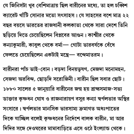
যে জিনিসটা খুব বেশিমাত্রায় ছিল বারীনের মধ্যে, তা হল চব্বিশ
ক্যারেট খাঁটি সোনার মতো সৎসাহস। যে সাহসের বশে মাত্র ২২
বছর বয়সে ভারতের রাজধানী কলকাতা থেকে সারা দেশে তিনি
ছড়িয়ে দিতে চেয়েছিলেন বিপ্লবের আগুন। কাশ্মীর থেকে
কন্যাকুমারী, কাবুল থেকে বর্মা— গোটা ভারবর্ষকে বেঁধে
ফেলতে চেয়েছিলেন একটাই মন্ত্রে— বন্দেমাতরম।
বারীনরা পাঁচ ভাই-বোন। বড়দা বিনয়ভূষণ, মেজদা মনোমহন,
সেজদা অরবিন্দ, ছোড়দি সরোজিনী। বারীন ছিল সবার ছোট।
১৮৮০ সালের ৫ জানুয়ারি বারীনের জন্ম হয় ব্রাহ্মসমাজ-সভ্য
ডাক্তার কৃষ্ণধন ঘোষ ও রাজনারায়ণ বসুর কন্যা স্বর্ণলতার অস্থির
সংসারে। স্বর্ণলতার মানসিক ভারসাম্য ক্রমাগত অধঃপাতের
দিকে যাচ্ছিল বলেই কৃষ্ণধনের নির্দেশে বালক বারীন, মা আর
দিদির সঙ্গে দেওঘরের মামাবাড়িতে এসে ওঠে ইংল্যান্ড থেকে।