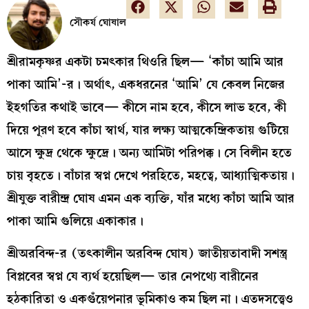
সৌকর্য ঘোষাল
শ্রীরামকৃষ্ণর একটা চমৎকার থিওরি ছিল— ‘কাঁচা আমি আর
পাকা আমি’-র। অর্থাৎ, একধরনের ‘আমি’ যে কেবল নিজের
ইহগতির কথাই ভাবে— কীসে নাম হবে, কীসে লাভ হবে, কী
দিয়ে পূরণ হবে কাঁচা স্বার্থ, যার লক্ষ্য আত্মকেন্দ্রিকতায় গুটিয়ে
আসে ক্ষুদ্র থেকে ক্ষুদ্রে। অন্য আমিটা পরিপক্ক। সে বিলীন হতে
চায় বৃহতে। বাঁচার স্বপ্ন দেখে পরহিতে, মহত্বে, আধ্যাত্মিকতায়।
শ্রীযুক্ত বারীন্দ্র ঘোষ এমন এক ব্যক্তি, যাঁর মধ্যে কাঁচা আমি আর
পাকা আমি গুলিয়ে একাকার।
শ্রীঅরবিন্দ-র (তৎকালীন অরবিন্দ ঘোষ) জাতীয়তাবাদী সশস্ত্র
বিপ্লবের স্বপ্ন যে ব্যর্থ হয়েছিল— তার নেপথ্যে বারীনের
হঠকারিতা ও একগুঁয়েপনার ভূমিকাও কম ছিল না। এতদসত্ত্বেও