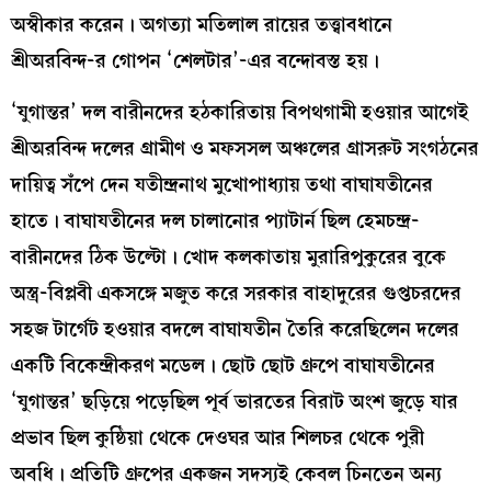
অস্বীকার করেন। অগত্যা মতিলাল রায়ের তত্ত্বাবধানে
শ্রীঅরবিন্দ-র গোপন ‘শেলটার’-এর বন্দোবস্ত হয়।
‘যুগান্তর’ দল বারীনদের হঠকারিতায় বিপথগামী হওয়ার আগেই
শ্রীঅরবিন্দ দলের গ্রামীণ ও মফসসল অঞ্চলের গ্রাসরুট সংগঠনের
দায়িত্ব সঁপে দেন যতীন্দ্রনাথ মুখোপাধ্যায় তথা বাঘাযতীনের
হাতে। বাঘাযতীনের দল চালানোর প‍্যাটার্ন ছিল হেমচন্দ্র-
বারীনদের ঠিক উল্টো। খোদ কলকাতায় মুরারিপুকুরের বুকে
অস্ত্র-বিপ্লবী একসঙ্গে মজুত করে সরকার বাহাদুরের গুপ্তচরদের
সহজ টার্গেট হওয়ার বদলে বাঘাযতীন তৈরি করেছিলেন দলের
একটি বিকেন্দ্রীকরণ মডেল। ছোট ছোট গ্রুপে বাঘাযতীনের
‘যুগান্তর’ ছড়িয়ে পড়েছিল পূর্ব ভারতের বিরাট অংশ জুড়ে যার
প্রভাব ছিল কুষ্ঠিয়া থেকে দেওঘর আর শিলচর থেকে পুরী
অবধি। প্রতিটি গ্রুপের একজন সদস‍্যই কেবল চিনতেন অন‍্য