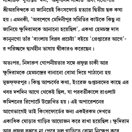
সামগ্রিক ‘যুগান্তর’ দল, ‘অনুশীলন সমিতি’ এবং সর্বোপরি
শ্রীঅরবিন্দকে না জানিয়েই কিংসফোর্ড হত‍্যার দ্বিতীয় ছক কষা
হয়। এমনকী, ‘অবশেষে মেদিনীপুর সমিতির কাউকে কিছু না
জানিয়ে ক্ষুদিরামকে আনানো হয়েছিল’, একথা হেমচন্দ্র দাস
কানুনগো তাঁর ‘বাংলায় বিপ্লব প্রচেষ্টা’ বইয়ে ‘গ্রেপ্তারের আগে’-
র পরিচ্ছদে দ্ব্যর্থহীন ভাষায় স্বীকারও করেছেন।
অতঃপর, নিদারুণ গোপনীয়তার সঙ্গে প্রফুল্ল চাকী আর
ক্ষুদিরামকে হেমচন্দ্রের বানানো বোমা দিয়ে পাঠানো হয়
মুজফ্ফরপুর। কিন্তু আশ্চর্যের কথা, ইংরেজ গুপ্তচরদের কাছে এর
খবর দশদিন আগে থেকেই ছিল, যা পরবর্তীকালে রাওলাট
কমিশনের রিপোর্টে উল্লেখিত হয়। এই অপারেশনের
আগেভাগেই তাই কিংসফোর্ডের জন‍্য একইরকম দেখতে
একাধিক ঘোড়ার গাড়ির আয়োজন করে রাখা হয়েছিল। ক্ষুদিরাম
আর প্রফুল্ল বুঝতে না পেরে ভুল গাড়িতে বোমা নিক্ষেপ করে