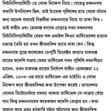
মিউনিসিপ্যালিটি-তে বোমা নিক্ষেপ নিয়ে। যেহেতু চন্দননগর
ফরাসি উপনিবেশ ছিল, তাই ইংরেজ পুলিশের হাত থেকে বাঁচার
জন্য অনেক সময়েই বিপ্লবীরা চন্দননগরে গিয়ে গা ঢাকা দিত।
তাই বারীন এবং হেমচন্দ্র দাসের নেতৃত্বে যখন চন্দননগর
মিউনিসিপ্যালিটির মেয়র পল এমাইল লিওন তার্দিভেলের হত্যার
চক্রান্ত তৈরি হয় তখন শ্রীঅরবিন্দ তাতে বাধা দেন। কিন্তু
চন্দননগর ডুপ্লে কলেজের ডেপুটি ডিরেক্টর প্রখ্যাত চারুচন্দ্র
রায়ের স্বদেশি সভায় মেয়র তার্দিভেল যখন পুলিশি দমনপীড়ন
হানেন, তখন চারুচন্দ্র রায়ের নির্দেশে বারীন-হেমচন্দ্ররা ২২
এপ্রিল, ১৯০৮-এর রাতে তার্দিভেল-এর ডাইনিং এ বোমা
নিক্ষেপ করে শ্রীঅরবিন্দর কথা উপেক্ষা করেই। ভাগ্যবশত
বোমার ডিটোনেটরে সমস্যা থাকায় তার্দিভেল সে-যাত্রায় বেঁচে
যান কিন্তু চন্দননগরের কয়েকজন স্বদেশি গ্রেপ্তার হন। কথা
অমান্য করে এমন হঠকারি ঘটনা ঘটানোর জন্য শ্রীঅরবিন্দ