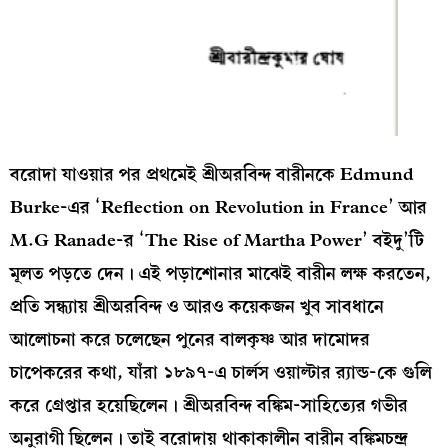
বরোদা যাওয়ার পর প্রথমেই শ্রীঅরবিন্দ বারীনকে Edmund
Burke-এর ‘Reflection on Revolution in France’ আর
M.G Ranade-র ‘The Rise of Martha Power’ বইদু’টি
মূলত পড়তে দেন। এই পড়াশোনার মাঝেই বারীন লক্ষ করতেন,
প্রতি সন্ধ্যায় শ্রীঅরবিন্দ ও আরও কয়েকজন খুব সাবধানে
আলোচনা করে চলেছেন পুনের বালকৃষ্ণ আর দামোদর
চাপেকরের কথা, যাঁরা ১৮৯৭-এ চার্লস ওয়াল্টার র‍্যান্ড-কে গুলি
করে গ্রেপ্তার হয়েছিলেন। শ্রীঅরবিন্দ বঙ্কিম-সাহিত্যের গভীর
অনুরাগী ছিলেন। তাই বরোদায় থাকাকালীন বারীন বঙ্কিমচন্দ্র