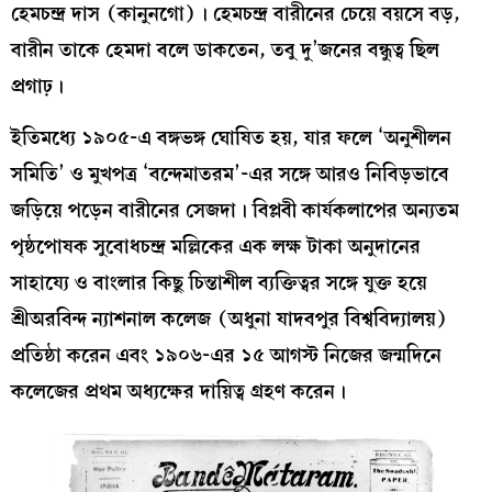
হেমচন্দ্র দাস (কানুনগো)। হেমচন্দ্র বারীনের চেয়ে বয়সে বড়,
বারীন তাকে হেমদা বলে ডাকতেন, তবু দু’জনের বন্ধুত্ব ছিল
প্রগাঢ়।
ইতিমধ্যে ১৯০৫-এ বঙ্গভঙ্গ ঘোষিত হয়, যার ফলে ‘অনুশীলন
সমিতি’ ও মুখপত্র ‘বন্দেমাতরম’-এর সঙ্গে আরও নিবিড়ভাবে
জড়িয়ে পড়েন বারীনের সেজদা। বিপ্লবী কার্যকলাপের অন্যতম
পৃষ্ঠপোষক সুবোধচন্দ্র মল্লিকের এক লক্ষ টাকা অনুদানের
সাহায্যে ও বাংলার কিছু চিন্তাশীল ব্যক্তিত্বর সঙ্গে যুক্ত হয়ে
শ্রীঅরবিন্দ ন্যাশনাল কলেজ (অধুনা যাদবপুর বিশ্ববিদ্যালয়)
প্রতিষ্ঠা করেন এবং ১৯০৬-এর ১৫ আগস্ট নিজের জন্মদিনে
কলেজের প্রথম অধ্যক্ষের দায়িত্ব গ্রহণ করেন।