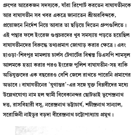
গ্রুপের আরেকজন সদস‍্যকে, যাঁরা রিপোর্ট করতেন বাঘাযতীনকে
আর বাঘাযতীন সব খবর একত্রে জানাতেন শ্রীঅরবিন্দকে,
প্রয়োজনে নির্দেশ নিয়ে আবার তা ছড়িয়ে দিতেন গ্রুপগুলিতে।
এই পন্থার ফলে ইংরেজ গুপ্তচরদের খুব সমস‍্যায় পড়তে হয়েছিল
বাঘাযতীনদের বিরুদ্ধে তথ‍্যপ্রমাণ জোগাড় করার ক্ষেত্রে। এবং
হাওড়া-শিবপুর মামলায় চার্লস টেগার্টের বিশ্বস্ত ডিএসপি শামসুল
আলমকে হত‍্যা করার পরও ইংরেজ পুলিশ বাঘাযতীন-সহ বাকি
অভিযুক্তদের এক বছরেরও বেশি জেলে রাখতে পারেনি প্রমাণের
অভাবে। বাঘাযতীনের ‘যুগান্তর’-এর সঙ্গে যুক্ত বিপ্লবীদের মধ‍্যে
উল্লেখযোগ‍্য নাম হল স্বামী বিবেকানন্দর ছোটভাই ভূপেন্দ্রনাথ
দত্ত, রাসবিহারী বসু, নরেন্দ্রনাথ ভট্টাচার্য, শচীন্দ্রনাথ সান‍্যাল,
সরোজিনী নাইডুর বড়দা বীরেন্দ্রনাথ চট্টোপাধ্যায় প্রমুখ।