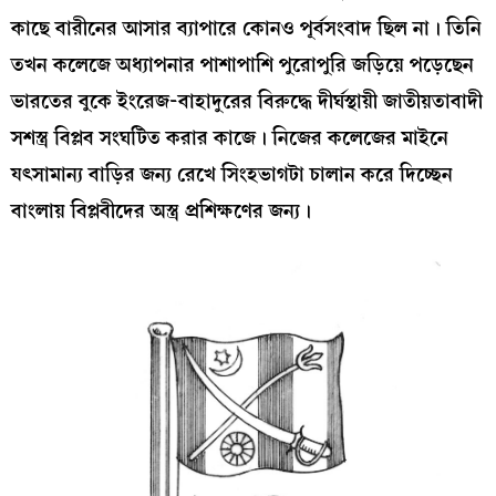
কাছে বারীনের আসার ব্যাপারে কোনও পূর্বসংবাদ ছিল না। তিনি
তখন কলেজে অধ্যাপনার পাশাপাশি পুরোপুরি জড়িয়ে পড়েছেন
ভারতের বুকে ইংরেজ-বাহাদুরের বিরুদ্ধে দীর্ঘস্থায়ী জাতীয়তাবাদী
সশস্ত্র বিপ্লব সংঘটিত করার কাজে। নিজের কলেজের মাইনে
যৎসামান্য বাড়ির জন্য রেখে সিংহভাগটা চালান করে দিচ্ছেন
বাংলায় বিপ্লবীদের অস্ত্র প্রশিক্ষণের জন্য।