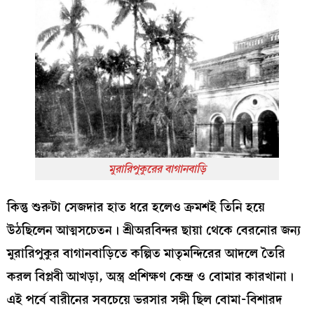
মুরারিপুকুরের বাগানবাড়ি
কিন্তু শুরুটা সেজদার হাত ধরে হলেও ক্রমশই তিনি হয়ে
উঠছিলেন আত্মসচেতন। শ্রীঅরবিন্দর ছায়া থেকে বেরনোর জন্য
মুরারিপুকুর বাগানবাড়িতে কল্পিত মাতৃমন্দিরের আদলে তৈরি
করল বিপ্লবী আখড়া, অস্ত্র প্রশিক্ষণ কেন্দ্র ও বোমার কারখানা।
এই পর্বে বারীনের সবচেয়ে ভরসার সঙ্গী ছিল বোমা-বিশারদ