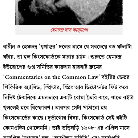
হেমচন্দ্র দাস কানুনগো
বারীন ও হেমচন্দ্র ‘যুগান্তর’ দলের নামে যে সবচেয়ে বড় ঘটনাটা
ঘটায়, তা হল কিংসফোর্ডকে মারার প্ল‍্যান। শুরুতে হেমচন্দ্র
ইউরোপের গুপ্ত সমিতির কায়দায় হারবার্ট ব্রুমের
‘Commentaries on the Common Law’ বইটির ভেতর
পিকিরিক অ‍্যাসিড, স্প্লিন্টার, স্প্রিং আর ডিটোনেটর ফিট করে
নির্দিষ্ট টেকনিকে এমনভাবে একটি বোমা তৈরি করে, যাতে বইটা
খুললেই হবে বিস্ফোরণ। তারপর সেটা পাঠানো হয়
কিংসফোর্ডের কাছে। দুর্ভাগ‍্যের বিষয়, কিংসফোর্ড সেই বইটি
কোনওদিন খোলেননি। তাই তড়িঘড়ি ১৯০৮-এর এপ্রিল মাসে