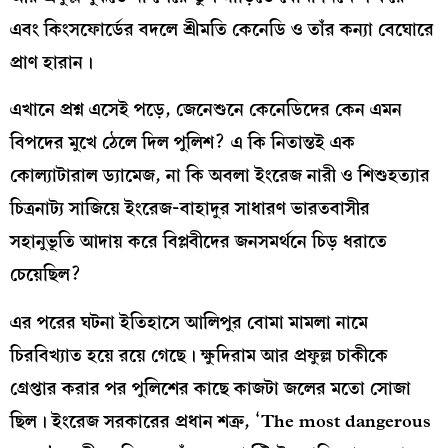
এবং কিংসফোর্ডের বদলে শ্রীমতি কেনেডি ও তাঁর কন‍্যা বেঘোরে
প্রাণ হারান।
এখানে প্রশ্ন এসেই পড়ে, জেনেশুনে কেনেডিদের কেন এমন
বিপদের মুখে ঠেলে দিল পুলিশ? এ কি নিতান্তই এক
কোল‍্যাটারাল ড‍্যামেজ, না কি অবলা ইংরেজ নারী ও শিশুহত‍্যার
চিত্রনাট‍্য সাজিয়ে ইংরেজ-বাহাদুর সাধারণ ভারতবাসীর
সহানুভূতি আদায় করে বিপ্লবীদের জনসমর্থনে চিড় ধরাতে
চেয়েছিল?
এর পরের ঘটনা ইতিহাসে আলিপুর বোমা মামলা নামে
চিরবিখ‍্যাত হয়ে রয়ে গেছে। ক্ষুদিরাম আর প্রফুল্ল চাকীকে
গ্রেপ্তার করার পর পুলিশের কাছে কাজটা জলের মতো সোজা
ছিল। ইংরেজ সরকারের প্রধান শত্রু, ‘The most dangerous