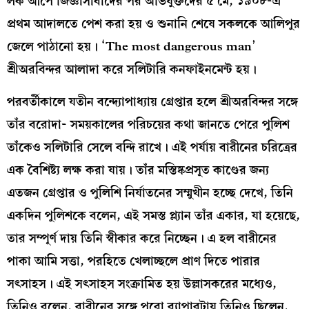
লক আপে জিজ্ঞাসাবাদের পর অভিযুক্তদের ৫ মে, ১৯০৮-এ
প্রথম আদালতে পেশ করা হয় ও শুনানি শেষে সকলকে আলিপুর
জেলে পাঠানো হয়। ‘The most dangerous man’
শ্রীঅরবিন্দর আলাদা করে সলিটারি কনফাইনমেন্ট হয়।
পরবর্তীকালে যতীন ব‍ন্দ্যোপাধ্যায় গ্রেপ্তার হলে শ্রীঅরবিন্দর সঙ্গে
তাঁর বরোদা- সময়কালের পরিচয়ের কথা জানতে পেরে পুলিশ
তাঁকেও সলিটারি সেলে বন্দি রাখে। এই পর্যায় বারীনের চরিত্রের
এক বৈশিষ্ট‍্য লক্ষ করা যায়। তাঁর মস্তিষ্কপ্রসূত কাণ্ডের জন‍্য
এতজন গ্রেপ্তার ও পুলিশি নির্যাতনের সম্মুখীন হচ্ছে দেখে, তিনি
একদিন পুলিশকে বলেন, এই সমস্ত প্ল‍্যান তাঁর একার, যা হয়েছে,
তার সম্পূর্ণ দায় তিনি স্বীকার করে নিচ্ছেন। এ হল বারীনের
পাকা আমি সত্তা, পরহিতে খেলাচ্ছলে প্রাণ দিতে পারার
সৎসাহস। এই সৎসাহস সংক্রামিত হয় উল্লাসকরের মধ‍্যেও,
তিনিও বলেন, বারীনের সঙ্গে পুরো ব‍্যাপারটায় তিনিও ছিলেন,