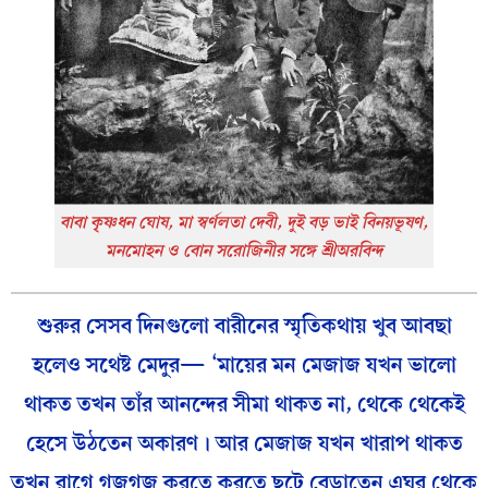
বাবা কৃ্ষ্ণধন ঘোষ, মা স্বর্ণলতা দেবী, দুই বড় ভাই বিনয়ভূষণ,
মনমোহন ও বোন সরোজিনীর সঙ্গে শ্রীঅরবিন্দ
শুরুর সেসব দিনগুলো বারীনের স্মৃতিকথায় খুব আবছা
হলেও সথেষ্ট মেদুর— ‘মায়ের মন মেজাজ যখন ভালো
থাকত তখন তাঁর আনন্দের সীমা থাকত না, থেকে থেকেই
হেসে উঠতেন অকারণ। আর মেজাজ যখন খারাপ থাকত
তখন রাগে গজগজ করতে করতে ছুটে বেড়াতেন এঘর থেকে