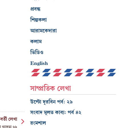
প্রবন্ধ
শিল্পকলা
আরামকেদারা
কলাম
ভিডিও
English
সাম্প্রতিক লেখা
উল্টো দূরবিন পর্ব: ২৯
সংবাদ মূলত কাব্য: পর্ব ৪২
বর্তী লেখা
রংমশাল
া থ্যাবড়া ৬৯