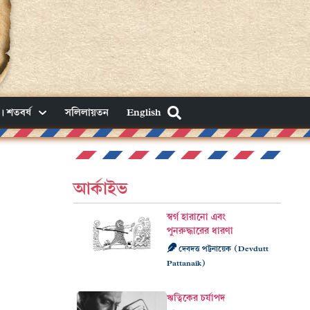
। শতবর্ষ
সলিলায়তন
English
আর্কাইভ
স্বর্গ হারানো এবং
পুনরুদ্ধারের ধারণা
দেবদত্ত পট্টনায়েক (Devdutt
Pattanaik)
ঋত্বিকের চর্যাপদ