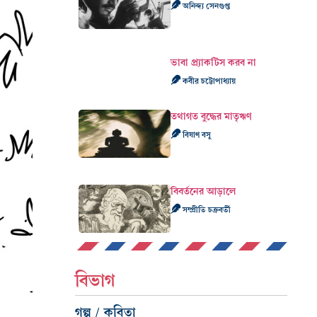
অনিন্দ্য সেনগুপ্ত
ভাবা প্র্যাকটিস করব না
কবীর চট্টোপাধ্যায়
তথাগত বুদ্ধের মাতৃঋণ
বিষাণ বসু
বিবর্তনের আড়ালে
সম্প্রীতি চক্রবর্তী
বিভাগ
গল্প / কবিতা