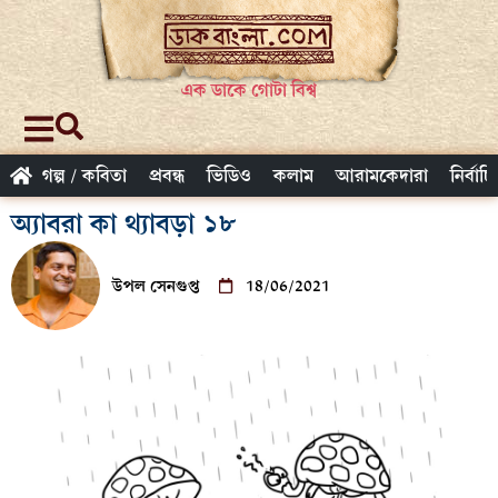
এক ডাকে গোটা বিশ্ব
গল্প / কবিতা
প্রবন্ধ
ভিডিও
কলাম
আরামকেদারা
নির্বাচ
অ্যাবরা কা থ্যাবড়া ১৮
উপল সেনগুপ্ত
18/06/2021