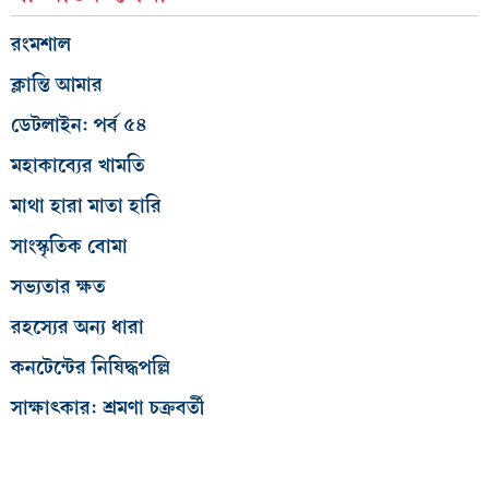
রংমশাল
ক্লান্তি আমার
ডেটলাইন: পর্ব ৫৪
মহাকাব্যের খামতি
মাথা হারা মাতা হারি
সাংস্কৃতিক বোমা
সভ্যতার ক্ষত
রহস্যের অন্য ধারা
কনটেন্টের নিষিদ্ধপল্লি
সাক্ষাৎকার: শ্রমণা চক্রবর্তী