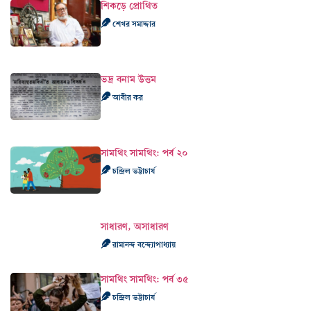
শিকড়ে প্রোথিত
শেখর সমাদ্দার
ভদ্র বনাম উত্তম
আবীর কর
সামথিং সামথিং: পর্ব ২০
চন্দ্রিল ভট্টাচার্য
সাধারণ, অসাধারণ
রামানন্দ বন্দ্যোপাধ্যায়
সামথিং সামথিং: পর্ব ৩৫
চন্দ্রিল ভট্টাচার্য