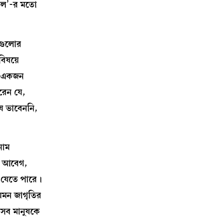
 সল’-র মতো
রগুলোর
বিষয়ে
ে একজন
ারেন যে,
ষ ভাবেননি,
নাম
ষী আবেগ,
া যেতে পারে।
েমন জাগৃতির
েসব মানুষকে