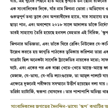
যায়, এই খুনের পিছনে হাত আছে কুখ্যাত ডন ছোটা রাজনের।
এক সাংবাদিকের দিকে, যাঁর নাম জিগনা ভোরা। অভিযোগ ওঠে,
গুরুত্বপূর্ণ তথ্য তুলে দেন অপরাধীদের হাতে, যার সাহায্যে হ
ছাড়া পান, এবং অবশেষে ২০১৮ সালে আদালত তাঁকে নির্দোষ 
তারই সাহায্যে তৈরি হয়েছে হনসল মেহতার এই সিরিজ, ‘স্কু
জিগনার অভিজ্ঞতা, এবং তাঁকে ঘিরে ব্রেকিং নিউজের যে-কার
উল্লেখ করতে হয় জাগৃতি পাঠকের ভূমিকায় করিশমা তান্না এ
যাত্রাটা ছিল অনেকটা সাবেকি ট্র্যাজেডির নায়কের মতো; স
ঘটে, এবং একের পর এক ধাক্কা খেতে-খেতে আস্তে-আস্তে ধ্বসে
মেজাজ, যে-ভাষ্য, যে-বডি ল্যাংগুয়েজ, তা আমূল পালটে 
এক্ষেত্রে দুজনেই পরীক্ষায় সসম্মানে উত্তীর্ণ হয়েছেন বলা যায
তন্নিষ্ঠা চ্যাটার্জি, স্বরূপা ঘোষদের। তার পাশাপাশি অচিন্
সাংবাদিকদের জগতের দৈনন্দিন-ভাষ্যে ‘স্কুপ’ কথাটি