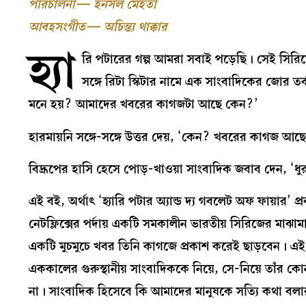
পরিচালনা— হনসল মেহতা
আবহসংগীত— অচিন্ত্য থাক্কার
হ্যা
রি পটারের গল্প আমরা সবাই পড়েছি। সেই সিরিজে
সঙ্গে রিটা স্কিটার নামে এক সাংবাদিকের জোর তর
মনে হয়? আমাদের খবরের কাগজটা আছে কেন?’
হারমায়নি সঙ্গে-সঙ্গে উত্তর দেয়, ‘কেন? খবরের কাগজ আছ
বিদ্রূপের হাসি হেসে পোড়-খাওয়া সাংবাদিক জবাব দেন, ‘
এই বই, অর্থাৎ ‘হ্যারি পটার অ্যান্ড দ্য গবলেট অফ ফায়
নেটফ্লিক্সের পর্দায় একটি সমকালীন ভারতীয় সিরিজের মা
একটি মুচমুচে খবর তিনি কাগজে প্রকাশ করেই ছাড়বেন। এই 
এককালের গুরুস্থানীয় সাংবাদিককে নিয়ে, সে-নিয়ে তাঁর 
না। সাংবাদিক হিসেবে কি আমাদের মানুষকে সত্যি কথা বলার