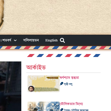
। শতবর্ষ
সলিলায়তন
English
আর্কাইভ
স্বর্ণশ্যাম স্তব্ধতা
পৃথ্বী বসু
মৌলিকতার মিথ্যে
সৈয়দ তৌসিফ আহমেদ