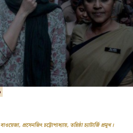
়েজা, প্রসেনজিৎ চট্টোপাধ্যায়, তন্নিষ্ঠা চ্যাটার্জি প্রমুখ।