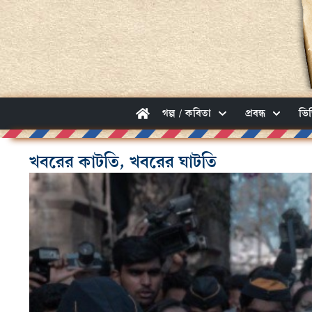
গল্প / কবিতা
প্রবন্ধ
ভি
খবরের কাটতি, খবরের ঘাটতি