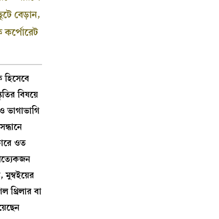
টে বেড়ান,
ক কর্পোরেট
ক হিসেবে
ৃতির বিষয়ে
ও ভাগাভাগি
সন্ধানে
কারে ওত
রত্যেকজন
মুম্বইয়ের
ল থ্রিলার বা
য়েছেন