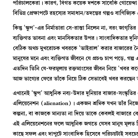
পরিচালকেরা। কারণ, বিগত কয়েক দশকে সাবেকি গোয়েন্দ
বিভিন্ন প্রেক্ষাপটে রহস্যের সমাধান/তদন্তের গল্পও বাণিজ্য
কিন্তু ‘স্কুপ’-এর নির্মাতারা সে-রাস্তা নিলেন না, বরং জা
ব্যক্তিগত ভাবনা এবং মানসিকতার উপর। সাংবাদিকতার দুনিয়া
বেঠিক অথচ মুখরোচক খবরকে ‘ভাইরাল’ করার বাজারের নৈত
মানুষের মনে এবং ব্যক্তিগত জীবনে যে প্রচণ্ড চাপ পড়ে, গল
এতদিন তিনি যে-ফরমুলায় রক্তমাংসের জীবন নিয়ে ‘খবর ক
আজ ভাগ্যের ফেরে তাঁকে নিয়ে ঠিক সেভাবেই খবর করছেন
এখানেই ‘স্কুপ’ আধুনিক নব্য-উদার দুনিয়ার বাজার-সংস্কৃ
এলিয়েনেশন (alienation)। একজন শ্রমিক যখন তাঁর নিজের শ
কল্পনা, বা কাজকে মান্যতা না দিয়ে তাকে কেবলই বাজারে 
এই এলিয়েনেশনের ফলে আধুনিক জগতে যেসব মানুষ মূলত ন
কাছে সফল এবং দাপুটে সাংবাদিক হিসেবে পরিচয়টাই সবচেয