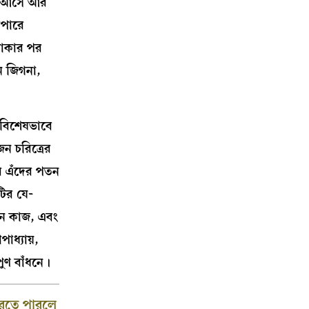
ঠে আসে আর
াপারে
 থাকার পর
ন জিগনা,
। বিশেষভাবে
ন চরিত্রের
রে এঁদের পতন
টির যে-
িন কাজ, এবং
পাধ্যায়,
পুণ বাঁধনে।
করতে পারলে