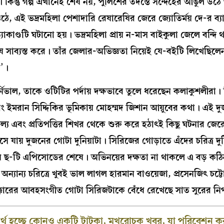
 কিন্তু গল্প এখানেই শেষ নয়, পুলিশের তদন্তে সন্দেহের আঙুল উ
 এই ভদ্রমহিলা পেশাদারি রেষারেষির জেরে জ্যোতির্ময় দে-র ব্য
ত্যাকাণ্ডটি ঘটানো হয়। ভদ্রমহিলা প্রায় ন-মাস বাইকুলা জেলে বন্দি
সাব্যস্ত করে। তাঁর জেলার-অভিজ্ঞতা নিয়েই যে-বইটি লিখেছিলে
প’।
্নিভাল, তাকে ওটিটির পর্দায় দক্ষভাবে তুলে ধরেছেন কলাকুশলীরা
বং ইমরান সিদ্দিকির ভূমিকায় মোহম্মদ জিশান আয়ুবের কথা। এই দুজ
াফল্য এবং প্রতিপত্তির শিখর থেকে শুরু করে হঠাৎই কিছু ঘটনার জে
 যায় দুজনের গোটা দুনিয়াটা। সিরিজের গোড়াতে এঁদের চরিত্র দু
যায় ছ-টি এপিসোডের শেষে। অভিনয়ের দক্ষতা না থাকলে এ বড় কঠ
়। অন্যান্য চরিত্রে খুবই ভাল লাগল হারমান বাওয়েজা, প্রসেনজিৎ চট্টো
ত্য থাক্কারের আবহসংগীত গোটা সিরিজটাকে বেঁধে রেখেছে সাত সুরের নি
র অর্থ হচ্ছে কোনও একটি টাটকা, মুখরোচক খবর, যা পরিবেশন 