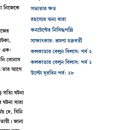
তো নিজেকে
সভ্যতার ক্ষত
রহস্যের অন্য ধারা
কনটেন্টের নিষিদ্ধপল্লি
িজের
াটকা,
সাক্ষাৎকার: শ্রমণা চক্রবর্তী
ে এক-
কলকাতার বেলুন বিলাস: পর্ব ২
তিনি বোনাস
কলকাতার বেলুন বিলাস: পর্ব ১
ব। তার আগে
উল্টো দূরবিন পর্ব: ২৮
ু সত্যি ঘটনা
র ঘটনা সারা
য় দে, যিনি
তায়ী। জানা