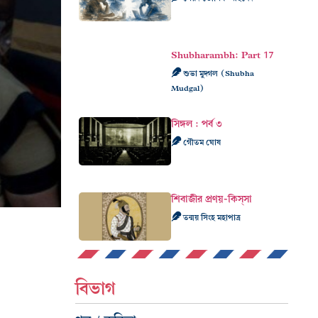
Shubharambh: Part 17
শুভা মুদ্গল (Shubha
Mudgal)
সিঙ্গল : পর্ব ৩
গৌতম ঘোষ
শিবাজীর প্রণয়-কিস্‌সা
তন্ময় সিংহ মহাপাত্র
বিভাগ