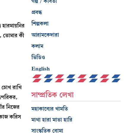
গল্প / কবিতা
প্রবন্ধ
শিল্পকলা
র হারমায়নির
আরামকেদারা
া, তোমার কী
কলাম
ভিডিও
English
, চোখ রাখি
সাম্প্রতিক লেখা
্ধপরিকর,
াঁর নিজের
মহাকাব্যের খামতি
এ-কাজ করিস
মাথা হারা মাতা হারি
সাংস্কৃতিক বোমা