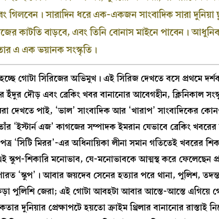
 গিলবেন। সারাদিন ধরে এক-একজন সাংবাদিক সারা দুনিয়া ছু
াগজের কাটতি বাড়বে, এবং তিনি বোনাস মাইনে পাবেন। আধুনি
ার এ এক ভয়ানক সংস্কৃতি।
 হচ্ছে গোটা সিরিজের অভিমুখ। এই সিরিজ দেখতে বসে প্রথমে দর্শ
র ইঁদুর দৌড় এবং ব্রেকিং খবর বানানোর আবেগহীন, ক্লিনিকাল সংস্ক
আমরা দেখতে পাই, ‘ভাল’ সাংবাদিক আর ‘খারাপ’ সাংবাদিকের কোন
াঁর ‘ইস্টার্ন এজ’ কাগজের সম্পাদক ইমরান যেভাবে ব্রেকিং খবরের 
পত্র ‘সিটি মিরর’-এর অধিনায়িকা লীনা সমান গতিতেই খবরের শি
ই স্কুপ-শিকারি মনোভাব, যে-মনোভাবকে আত্মস্থ করে ফেলেছেন প্
রত ‘স্কুপ’। আবার জয়দেব সেনের হত্যার পরে থানা, পুলিশ, তদন্ত, 
কড়া পুলিশি জেরা; এই গোটা আবহটা আবার আস্তে-আস্তে এগিয়ে গে
ার দুনিয়ার প্রেক্ষাপটে হয়তো ক্রাইম থ্রিলার বানানোর রাস্তাই নি