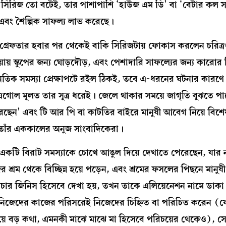
া সিরিজ তো বটেই, তার পাশাপাশি ‘হাউজ এম ডি’ বা ‘বেটার কল
িক এবং শৈল্পিক সাফল্য লাভ করেছে।
গৃতির গ্রেফতার হবার পর থেকেই বাকি সিরিজটায় ফোকাস করলেন চরিত্
য় স্কুপের জন্য ঘোড়দৌড়, এবং পেশাদারি সাফল্যের জন্য কারোর 
িক সমস্যা প্রেক্ষাপটে রইল ঠিকই, তবে এ-ধরনের ঘটনার কারণ
্প এগোল মূলত তার সূত্র ধরেই। জেলে থাকার সময়ে জাগৃতি বুঝতে প
রেছেন’ এবং টি আর পি বা কাটতির বাইরে মানুষী আবেগ নিয়ে বিশে
 তাঁর এককালের অনুজ সাংবাদিকেরা।
তির একটি বিরাট সমস্যাকে চোখে আঙুল দিয়ে দেখাতে পেরেছেন, যার 
্রম থেকে বিচ্ছিন্ন হয়ে পড়েন, এবং শ্রমের ফসলের পিছনে মানু
বেচার জিনিস হিসেবে দেখা হয়, তখন তাকে এলিয়েনেশন নামে ডাক
িজেদের কাজের পরিসরেই নিজেদের চিহ্নিত বা পরিচিত করেন (য
়ে বড় কথা, এমনকী মাঝে মাঝে মা হিসেবে পরিচয়ের থেকেও), স