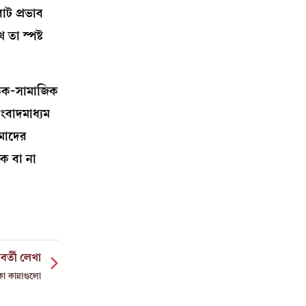
াট প্রভাব
তা স্পষ্ট
তিক-সামাজিক
ংবাদমাধ্যম
মাদের
ক বা না
বর্তী লেখা
া কান্নাগুলো