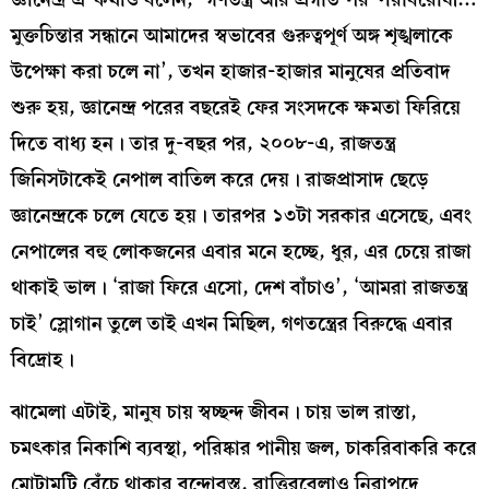
মুক্তচিন্তার সন্ধানে আমাদের স্বভাবের গুরুত্বপূর্ণ অঙ্গ শৃঙ্খলাকে
উপেক্ষা করা চলে না’, তখন হাজার-হাজার মানুষের প্রতিবাদ
শুরু হয়, জ্ঞানেন্দ্র পরের বছরেই ফের সংসদকে ক্ষমতা ফিরিয়ে
দিতে বাধ্য হন। তার দু-বছর পর, ২০০৮-এ, রাজতন্ত্র
জিনিসটাকেই নেপাল বাতিল করে দেয়। রাজপ্রাসাদ ছেড়ে
জ্ঞানেন্দ্রকে চলে যেতে হয়। তারপর ১৩টা সরকার এসেছে, এবং
নেপালের বহু লোকজনের এবার মনে হচ্ছে, ধুর, এর চেয়ে রাজা
থাকাই ভাল। ‘রাজা ফিরে এসো, দেশ বাঁচাও’, ‘আমরা রাজতন্ত্র
চাই’ স্লোগান তুলে তাই এখন মিছিল, গণতন্ত্রের বিরুদ্ধে এবার
বিদ্রোহ।
ঝামেলা এটাই, মানুষ চায় স্বচ্ছন্দ জীবন। চায় ভাল রাস্তা,
চমৎকার নিকাশি ব্যবস্থা, পরিষ্কার পানীয় জল, চাকরিবাকরি করে
মোটামুটি বেঁচে থাকার বন্দোবস্ত, রাত্তিরবেলাও নিরাপদে