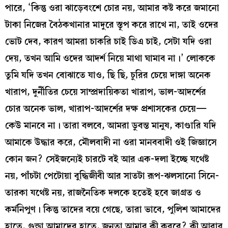
পারে, ‘কিন্তু ওরা ঝাড়েবংশে চোর নয়, আমার কষ্ট করে জমানো
টাকা নিজের বৈঠকখানার মাদুরে স্তূপ করে রাখে না, তাই ওদের
ভোট দেব, কারণ আমরা চাকরি চাই ডিএ চাই, সেটা যদি ওরা
দেয়, তখন আমি ওদের আদর্শ নিয়ে মাথা ঘামাব না।’ লোককে
তুমি যদি তখন বোঝাতে যাও, ছি ছি, চুরির চেয়ে দাঙ্গা অনেক
খারাপ, দুর্নীতির চেয়ে সাম্প্রদায়িকতা খারাপ, ভাল-আদর্শের
চোর অনেক ভাল, খারাপ-আদর্শের দক্ষ প্রশাসকের চেয়ে—
কেউ মানবে না। তারা বলবে, আমরা ডুবন্ত মানুষ, কাণ্ডারি যদি
আমাকে উদ্ধার করে, মৌলবাদী না ওরা মানববাদী ওই জিজ্ঞাসে
কোন জন? সেইজন্যেই চারটে বই আর এক-দলা ইচ্ছে যথেষ্ট
নয়, পাঁচটা পেটোয়া বুদ্ধিজীবী আর সাতটা রূপ-ঝলসানো সিনে-
তারকা যথেষ্ট নয়, রাজনৈতিক দলকে হতেই হবে জাগ্রত ও
কর্মনিপুণ। কিন্তু তাদের বয়ে গেছে, তারা ভাবে, পুলিশ আমাদের
হাতে, গুন্ডা আমাদের হাতে, জনতা আমার কী করবে? কী আবার