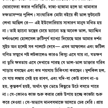
ঘোরাফেরা করার পরিস্থিতি, দাঙ্গা-হাঙ্গামা হলে তা থামাবার
দক্ষতাসম্পন্ন পুলিশ। সাংঘাতিক মোটা বইয়ে কী ভাল ফুটনোট
লেখা আছিল রে— এই ইউফোরিয়ায় সাধারণ মানুষ মথিত হয়
না। তাই হ্যানো তন্ত্রের চেয়ে ত্যানো তন্ত্র অনেক ভাল, অ্যাদ্দিন
দর্শনগুলো হোলসেল ত্রুটিপূর্ণ ব্যাখ্যা দিয়েছে আর আমার দর্শন
সুইচ অন হলেই সব পালটে দেবে— এসব আস্ফালন এবং জটিল
গণিত সম্মুখে পষ্ট লটকালেও কারও কিস্যু এসে যায় না, যতক্ষণ
না তুমি ক্ষমতায় এসে দেখাতে পারছ যে ভাল-ভাল ডাক্তার গরিব
পাড়ায় বসছেন এবং কম পয়সায় চিকিৎসা করছেন। মুশকিল হল,
যে যায় লঙ্কায় সেই হয় রাবণ, এবং যদি-বা কেউ রাবণ না-ও
হয়, কুম্ভকর্ণ হয়ই, অর্থাৎ ঘুম ভেঙে কিছুতে উঠে বসতে পারে
না। যে-কোনও কাজ শুরু করার শ্রেষ্ঠ উপায় হচ্ছে কাজটা শুরু
করে দেওয়া। সে-অভ্যাস মানবসমাজে আসতে ঢের দেরি। প্রায়