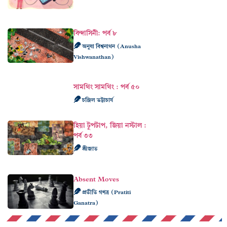
বিন্দাসিনী: পর্ব ৮
অনুষা বিশ্বনাথন (Anusha
Vishwanathan)
সামথিং সামথিং : পর্ব ৫০
চন্দ্রিল ভট্টাচার্য
হিয়া টুপটাপ, জিয়া নস্টাল :
পর্ব ৩৩
শ্রীজাত
Absent Moves
প্রতীতি গণত্র (Pratiti
Ganatra)