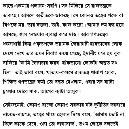
কাছে একমাত্র পলায়ন-সরণি। সব মিলিয়ে সে রাজতন্ত্রকে
ডাকছে। আসলে অতীতকে ডাকছে। সে কোনও তন্ত্রের পক্ষে বা
বিপক্ষে নয়, তার বক্তব্য, ভাই, কাজ করো। আমার দম বন্ধ হয়ে
আসছে, শ্বাস নেওয়ার ব্যবস্থা করে দাও। আর গণতন্ত্রের
ধ্বজাধারী কিন্তু প্রকৃতপক্ষে ভয়ানক স্বৈরাচারী হাবভাবের লোক
দেখে দেখে তার এমন বিরাগ জন্মে গেছে, ইদানীং মনে হয় বুক
বাজিয়ে ‘আমি স্বৈরাচার করব’ হাঁকড়ানো লোকটা অন্তত সৎ
ছিল। তাই তারা বলে, খাতায়-কলমে রাজতন্ত্র খারাপ হোক,
শিক্ষিত গণতন্ত্রের ফর্মা তো বহুত দেখলাম, এবার সব ব্যাটা
চুলোর দোরে যাক, আগের ব্যাটা আসুক।
সেইজন্যেই, কোনও রাজ্যে কোনও সরকার যদি দুর্নীতির দরবারে
নাচতে-নাচতে, তত্ত্বের থামে হেলান দিয়ে বলে, ‘আমায় ভোট না
দিলে কাকে দেবে, ওরা তো দাঙ্গাবাজ’, তখন লোকে বলতেই