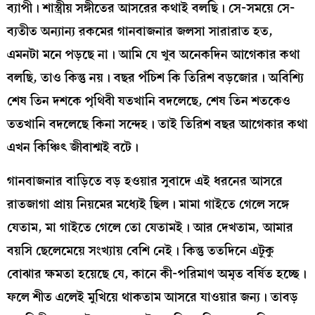
ব্যাপী। শাস্ত্রীয় সঙ্গীতের আসরের কথাই বলছি। সে-সময়ে সে-
ব্যতীত অন্যান্য রকমের গানবাজনার জলসা সারারাত হত,
এমনটা মনে পড়ছে না। আমি যে খুব অনেকদিন আগেকার কথা
বলছি, তাও কিন্তু নয়। বছর পঁচিশ কি তিরিশ বড়জোর। অবিশ্যি
শেষ তিন দশকে পৃথিবী যতখানি বদলেছে, শেষ তিন শতকেও
ততখানি বদলেছে কিনা সন্দেহ। তাই তিরিশ বছর আগেকার কথা
এখন কিঞ্চিৎ জীবাশ্মই বটে।
গানবাজনার বাড়িতে বড় হওয়ার সুবাদে এই ধরনের আসরে
রাতজাগা প্রায় নিয়মের মধ্যেই ছিল। মামা গাইতে গেলে সঙ্গে
যেতাম, মা গাইতে গেলে তো যেতামই। আর দেখতাম, আমার
বয়সি ছেলেমেয়ে সংখ্যায় বেশি নেই। কিন্তু ততদিনে এটুকু
বোঝার ক্ষমতা হয়েছে যে, কানে কী-পরিমাণ অমৃত বর্ষিত হচ্ছে।
ফলে শীত এলেই মুখিয়ে থাকতাম আসরে যাওয়ার জন্য। তাবড়