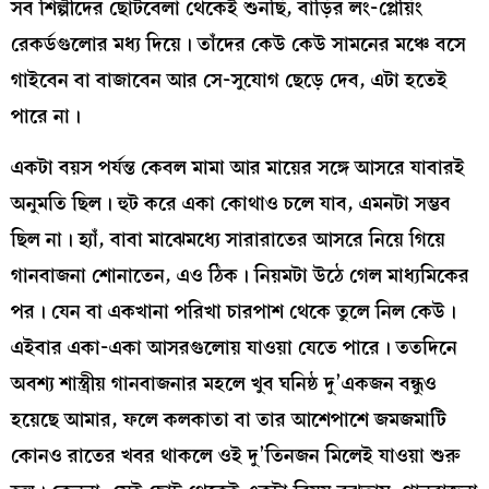
সব শিল্পীদের ছোটবেলা থেকেই শুনছি, বাড়ির লং-প্লেয়িং
রেকর্ডগুলোর মধ্য দিয়ে। তাঁদের কেউ কেউ সামনের মঞ্চে বসে
গাইবেন বা বাজাবেন আর সে-সুযোগ ছেড়ে দেব, এটা হতেই
পারে না।
একটা বয়স পর্যন্ত কেবল মামা আর মায়ের সঙ্গে আসরে যাবারই
অনুমতি ছিল। হুট করে একা কোথাও চলে যাব, এমনটা সম্ভব
ছিল না। হ্যাঁ, বাবা মাঝেমধ্যে সারারাতের আসরে নিয়ে গিয়ে
গানবাজনা শোনাতেন, এও ঠিক। নিয়মটা উঠে গেল মাধ্যমিকের
পর। যেন বা একখানা পরিখা চারপাশ থেকে তুলে নিল কেউ।
এইবার একা-একা আসরগুলোয় যাওয়া যেতে পারে। ততদিনে
অবশ্য শাস্ত্রীয় গানবাজনার মহলে খুব ঘনিষ্ঠ দু’একজন বন্ধুও
হয়েছে আমার, ফলে কলকাতা বা তার আশেপাশে জমজমাটি
কোনও রাতের খবর থাকলে ওই দু’তিনজন মিলেই যাওয়া শুরু