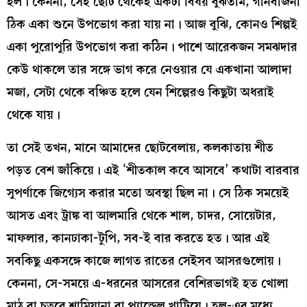
হল। কেননা, সেই ছোট থেকেই একটা বিষয় বুঝতাম, গানবাজনা
ঠিক একা শুনে উপভোগ করা যায় না। আজ বুঝি, কোনও শিল্পই
একা পুরোপুরি উপভোগ করা কঠিন। পাশে আরেকজন সমঝদার
কেউ থাকলে তার সঙ্গে ভাগ করে নেওয়ার যে একখানা আলাদা
মজা, সেটা থেকে বঞ্চিত হলে যেন শিল্পেরও কিছুটা অধরাই
থেকে যায়।
তা সেই তখন, মানে আমাদের ছোটবেলায়, কলকাতায় শীত
পড়ত বেশ জাঁকিয়ে। এই ‘শীতকাল কবে আসবে’ কথাটা বারবার
সুপর্ণাকে জিগ্যেস করার মতো অবস্থা ছিল না। সে ঠিক সময়েই
আসত এবং ট্রাঙ্ক বা আলমারি থেকে শাল, চাদর, সোয়েটার,
মাফলার, কানঢাকা-টুপি, সব-ই বার করতে হত। আর এই
সবকিছু একসঙ্গে কাজে লাগত রাতের সেইসব আসরগুলোয়।
কেননা, সে-সময়ে এ-ধরনের আসরের বেশিরভাগই হত খোলা
মাঠ বা চত্বরে শামিয়ানা বা প্যান্ডেল খাটিয়ে। হল-এর মধ্যে