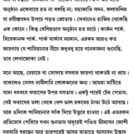
অনুষ্ঠান একেবারে হত না বলছি না; মহাজাতি সদন, কলামন্দির
বা রবীন্দ্রসদন উপচে পড়ত শ্রোতায়। সেখানেও হাজির থেকেছি
এক কোনে। কিন্তু বেশিরভাগ অনুষ্ঠান হত মাঠে। কার্জন পার্ক,
বিবেকানন্দ পার্ক, পার্ক সার্কাস ময়দান, এরকম আরও কত
জায়গায় যে শামিয়ানার নীচে জবুথবু হয়ে গানবাজনা শুনেছি,
তার লেখাজোকা নেই।
মনে আছে, চেয়ারে বা সোফায় বসবার জায়গা থাকতই না প্রায়।
থাকলেও সেসব নামীদামি লোকজনের জন্য। আমরা মাটিতে
সাদা ধবধবে ফরাসের উপর বসতাম। একটু পরেই টের পেতাম,
সেই ফরাসের তলা থেকে বেশ ভাল রকমের ঠান্ডা উঠে আসছে।
আর ওদিকে শামিয়ানার ফাঁক দিয়ে উত্তুরে হাওয়া। এই এতরকম
প্রতিরোধ পেরিয়ে যখন শুনতাম অদূরেই পণ্ডিত ভীমসেন জোশী
দরবারি ধরছেন আর তারপরেই আসর মাতাতে আসবেন উস্তাদ