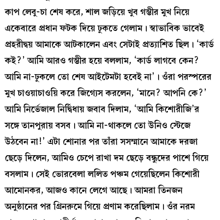
কাপ লেবু-চা শেষ করে, শাল জড়িয়ে খুব গম্ভীর মুখ নিয়ে
একেবারে প্রধান ফটক দিয়ে ঢুকতে গেলাম। স্বাভাবিক ভাবেই
প্রহরীদ্বয় আমাকে আটকালেন এবং সেটাই প্রত্যাশিত ছিল। ‘কার্ড
কই?’ আমি আরও গম্ভীর হয়ে বললাম, ‘কার্ড লাগবে কেন?
আমি না-ঢুকলে তো শেষ আইটেমটা হবেই না’। ওঁরা পরস্পরের
মুখ চাওয়াচাওয়ি করে জিগ্যেস করলেন, ‘মানে? আপনি কে?’
আমি নির্ভেজাল নির্দ্বিধায় জবাব দিলাম, ‘আমি কিশোরীজি’র
সঙ্গে তানপুরায় বসব। আমি না-থাকলে তো উনিও স্টেজে
উঠবেন না!’ এটা শোনার পর তাঁরা সসম্মানে আমাকে দরজা
ছেড়ে দিলেন, আমিও চেপে রাখা দম ছেড়ে বন্ধুদের পাশে গিয়ে
বসলাম। সেই ভোরবেলা ললিত পঞ্চম গেয়েছিলেন কিশোরী
আমোনকর, আজও কানে লেগে আছে। আমরা তিনজন
অনুষ্ঠানের পর গ্রিনরুমে গিয়ে প্রণাম করেছিলাম। ওঁর নরম