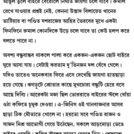
আঙুল তুলে বাইরে বেরোলে নির্ঘাত জায়গা চলে যাবে। রুমাল
রেখে যাওয়ার প্রশ্নই নেই, কেননা উস্তাদ বিলায়েত খানের
ভাটিয়ার বা পণ্ডিত যশরাজের আহির ভৈরবের মুখে একটা
ফিনফিনে রুমাল কোনদিকে উড়ে চলে যাবে তা কেউ হলপ করে
বলতে পারে না।
অবশ্য বন্ধুবান্ধব থাকলে পালা করে একজন-একজন ছোট বাইরে
ঘুরে আসা যায়। সেটাই করতাম দু’তিনজন দল বেঁধে গেলে।
যদিও তাতেও অনেকবার ফিরে এসে দেখেছি জায়গা হাতছাড়া
হয়ে গেছে। ঝগড়ুটে শ্রোতার কাছে মুখচোরা বন্ধুটি হেরে বসে
আছে দিব্যি। আরেকটা মজা ছিল ভোররাতে বাইরের স্টলে ধোঁয়া
ওঠা কফিতে চুমুক দেওয়া। এ-জিনিস ওই গানবাজনার আসর
ছাড়া ঠিক মৌতাতে খোলে না। হয়তো সবে পণ্ডিত রাজন ও
সাজন মিশ্র আভোগী গেয়ে উঠেছেন, সকলে আড়মোড়া ভেঙে