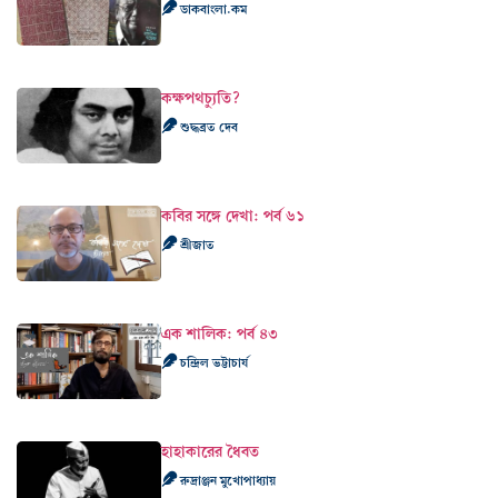
ডাকবাংলা.কম
কক্ষপথচ্যুতি?
শুদ্ধব্রত দেব
কবির সঙ্গে দেখা: পর্ব ৬১
শ্রীজাত
এক শালিক: পর্ব ৪৩
চন্দ্রিল ভট্টাচার্য
হাহাকারের ধৈবত
রুদ্রাঞ্জন মুখোপাধ্যায়