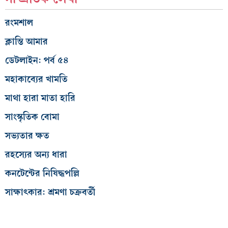
রংমশাল
ক্লান্তি আমার
ডেটলাইন: পর্ব ৫৪
মহাকাব্যের খামতি
মাথা হারা মাতা হারি
সাংস্কৃতিক বোমা
সভ্যতার ক্ষত
রহস্যের অন্য ধারা
কনটেন্টের নিষিদ্ধপল্লি
সাক্ষাৎকার: শ্রমণা চক্রবর্তী