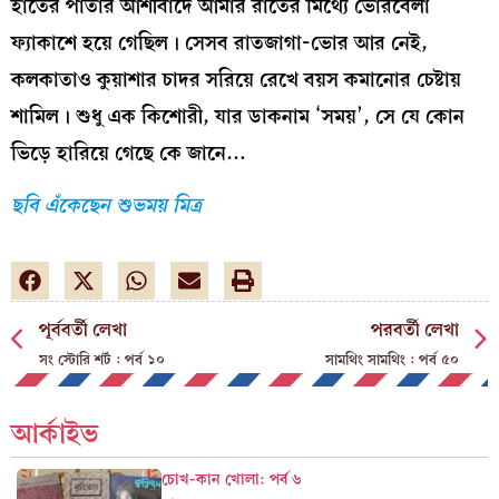
হাতের পাতার আশীর্বাদে আমার রাতের মিথ্যে ভোরবেলা
ফ্যাকাশে হয়ে গেছিল। সেসব রাতজাগা-ভোর আর নেই,
কলকাতাও কুয়াশার চাদর সরিয়ে রেখে বয়স কমানোর চেষ্টায়
শামিল। শুধু এক কিশোরী, যার ডাকনাম ‘সময়’, সে যে কোন
ভিড়ে হারিয়ে গেছে কে জানে…
ছবি এঁকেছেন শুভময় মিত্র
পূর্ববর্তী লেখা
পরবর্তী লেখা
সং স্টোরি শর্ট : পর্ব ১০
সামথিং সামথিং : পর্ব ৫০
আর্কাইভ
চোখ-কান খোলা: পর্ব ৬