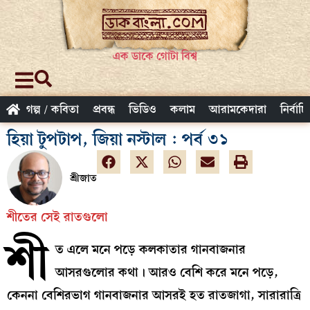
এক ডাকে গোটা বিশ্ব
গল্প / কবিতা
প্রবন্ধ
ভিডিও
কলাম
আরামকেদারা
নির্বাচ
হিয়া টুপটাপ, জিয়া নস্টাল : পর্ব ৩১
শ্রীজাত
শীতের সেই রাতগুলো
শী
ত এলে মনে পড়ে কলকাতার গানবাজনার
আসরগুলোর কথা। আরও বেশি করে মনে পড়ে,
কেননা বেশিরভাগ গানবাজনার আসরই হত রাতজাগা, সারারাত্রি