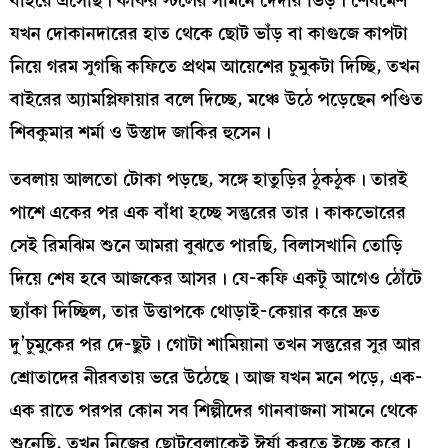
বাইরে এসেছি। কফির স্টলের সামনে দেদার ভিড়। শেষমেশ
যখন দোকানদারের হাত থেকে ছোট ভাঁড় বা কাগুজে কাপটা
নিয়ে গরম সুগন্ধি কফিতে প্রথম আয়েশের চুমুকটা দিচ্ছি, তখন
বাইরের অ্যামপ্লিফায়ার বলে দিচ্ছে, মঞ্চে উঠে পড়েছেন পণ্ডিত
শিবকুমার শর্মা ও উস্তাদ জাকির হুসেন।
তবলায় আলতো টোকা পড়ছে, সঙ্গে হাতুড়ির ঠুকঠুক। তারই
পাশে একের পর এক বাঁধা হচ্ছে সন্তুরের তার। কাকভোরের
সেই রিমঝিম শুনে আমরা বুঝতে পারছি, বিলাসখানি তোড়ি
দিয়ে শেষ হবে আজকের আসর। যে-কফি একটু আগেও ঠোঁটে
ছ্যাঁকা দিচ্ছিল, তার উত্তাপকে থোড়াই-কেয়ার করে দ্রুত
দু’চুমুকের পর দে-ছুট। গোটা শামিয়ানা তখন সন্তুরের সুর আর
শ্রোতাদের নীরবতায় ভরে উঠেছে। আজ যখন মনে পড়ে, এক-
এক রাতে পরপর কোন সব শিল্পীদের গানবাজনা সামনে থেকে
শুনেছি, তখন নিজের ছোটবেলাকেই ঈর্ষা করতে ইচ্ছে করে।