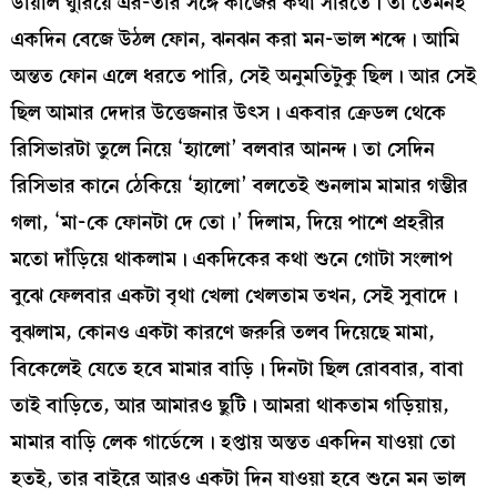
ডায়াল ঘুরিয়ে এর-তার সঙ্গে কাজের কথা সারতে। তা তেমনই
একদিন বেজে উঠল ফোন, ঝনঝন করা মন-ভাল শব্দে। আমি
অন্তত ফোন এলে ধরতে পারি, সেই অনুমতিটুকু ছিল। আর সেই
ছিল আমার দেদার উত্তেজনার উৎস। একবার ক্রেডল থেকে
রিসিভারটা তুলে নিয়ে ‘হ্যালো’ বলবার আনন্দ। তা সেদিন
রিসিভার কানে ঠেকিয়ে ‘হ্যালো’ বলতেই শুনলাম মামার গম্ভীর
গলা, ‘মা-কে ফোনটা দে তো।’ দিলাম, দিয়ে পাশে প্রহরীর
মতো দাঁড়িয়ে থাকলাম। একদিকের কথা শুনে গোটা সংলাপ
বুঝে ফেলবার একটা বৃথা খেলা খেলতাম তখন, সেই সুবাদে।
বুঝলাম, কোনও একটা কারণে জরুরি তলব দিয়েছে মামা,
বিকেলেই যেতে হবে মামার বাড়ি। দিনটা ছিল রোববার, বাবা
তাই বাড়িতে, আর আমারও ছুটি। আমরা থাকতাম গড়িয়ায়,
মামার বাড়ি লেক গার্ডেন্সে। হপ্তায় অন্তত একদিন যাওয়া তো
হতই, তার বাইরে আরও একটা দিন যাওয়া হবে শুনে মন ভাল