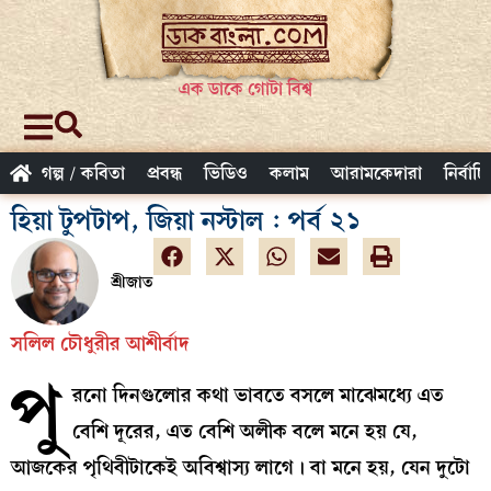
এক ডাকে গোটা বিশ্ব
গল্প / কবিতা
প্রবন্ধ
ভিডিও
কলাম
আরামকেদারা
নির্বাচ
হিয়া টুপটাপ, জিয়া নস্টাল : পর্ব ২১
শ্রীজাত
সলিল চৌধুরীর আশীর্বাদ
পু
রনো দিনগুলোর কথা ভাবতে বসলে মাঝেমধ্যে এত
বেশি দূরের, এত বেশি অলীক বলে মনে হয় যে,
আজকের পৃথিবীটাকেই অবিশ্বাস্য লাগে। বা মনে হয়, যেন দুটো