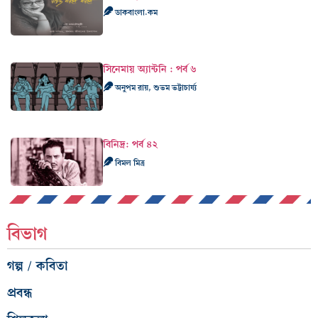
ডাকবাংলা.কম
সিনেমায় অ্যান্টনি : পর্ব ৬
অনুপম রায়, শুভম ভট্টাচার্য্য
বিনিদ্র: পর্ব ৪২
বিমল মিত্র
বিভাগ
গল্প / কবিতা
প্রবন্ধ