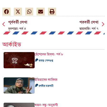
পূর্ববর্তী লেখা
পরবর্তী লেখা
দূরপাল্লা: পর্ব ৪
ছায়াবাজি: পর্ব ৭
আর্কাইভ
হেঁশেলের হিস্‌সা: পর্ব ৮
জয়ন্ত সেনগুপ্ত
ইতিহাসের কারিগর
রণবীর চক্রবর্তী
স্বজন-বন্ধু-অনুরাগী