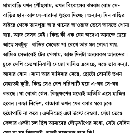
মামাবাড়ি যখন পৌঁছলাম, তখন বিকেলের ঝমঝম রোদ সে-
বাড়ির ছাদ-আলসে-বারান্দা ধুইয়ে দিচ্ছে। অন্যান্য দিন বাড়ির
বাইরে থেকে তানপুরা আর গানের আওয়াজ ভেসে আসতে শোনা
যায়, আজ সেসব নেই। কিন্তু কী এক যেন অদেখা আনন্দে ছেয়ে
আছে সবটুকু। বাড়ির মেঝেয় পা রেখে তার মন বোঝা যায়,
আমিও সেভাবেই টের পেলাম, আজ দিনটা অন্যরকম আনন্দের।
ঢুকে দেখি চেতলানিবাসী মেজো মাসিও এসেছে, সঙ্গে তার কন্যা,
আমার বোন। মামা আর মামিমার মেয়ে, ছোটো বোনটি তখন
নেহাতই কুট্টি, কিন্তু সেও বেশ পরিপাটি হয়ে এ-ঘর সে-ঘর
করছে। যা বোঝা গেল, কিছুক্ষণের মধ্যেই অতিথি এসে হাজির
হবেন। কড়া নির্দেশ, বাচ্চারা তখন যেন বসার ঘরে ঢুকে
হুটোপাটি না করে। এমনিতেই এটা উল্টে দেওয়া, সেটা ভেঙে
ফেলার একটা চল ছিল আমাদের দৌড়ঝাঁপের মধ্যে, সেটা সেদিন
যেন না হয় কিছুতেই, তারই বন্দোবস্ত আর কি!