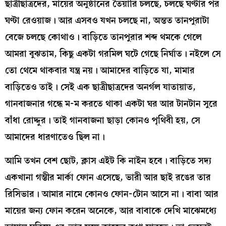
ছাত্রীছাত্রদের, মায়ের অনুষ্ঠানের তৈয়ারি চলছে, চলছে ঘণ্টার পর
ঘণ্টা রেওয়াজ। আর এসবও যখন চলছে না, অন্তত তানপুরাটা
বেজে চলছে কোথাও। বাড়িতে তানপুরার শব্দ থমকে গেলে
আমরা বুঝতাম, কিছু একটা গরমিল ঘটে গেছে নির্ঘাত। নইলে সে
তো থেমে থাকবার যন্ত্র নয়। আমাদের বাড়িতে যা, মামার
বাড়িতেও তাই। সেই এক ছাত্রীছাত্রদের অনর্গল যাতায়াত,
গানবাজনার গন্ধে ম-ম করতে থাকা একটা ঘর আর টানটান সুরে
বাঁধা রোদ্দুর। তাই গানবাজনা ছাড়া কোনও পৃথিবী হয়, সে
আমাদের ধারণাতেও ছিল না।
আমি তখন বেশ ছোট, ক্লাস এইট কি নাইন হবে। বাড়িতে সদ্য
একখানা গম্ভীর মার্কা ফোন এসেছে, ভারী আর ছাই রঙের তার
রিসিভার। আমার নামে কোনও ফোন-টোন আসে না। বাবা আর
মায়ের জন্য ফোন করেন অনেকে, আর বাবাকে দেখি মাঝেমধ্যে