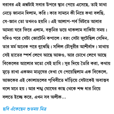
বরাবর এই প্রশ্নটাই সবার উপরে স্থান পেয়ে এসেছে, তাই মাথা
নেড়ে জানান দিলাম, করি। কার সামনে কী নিয়ে কথা বলছি,
সে-জ্ঞান তো তখনও হয়নি। এই আলাপ-পর্ব মিটতে আবার
আমরা ঘরে ফিরে এলাম, বকুনির ভয়ে থাকলাম বাকিটা সময়।
যদিও পরে সেটা জোটেনি কপালে। বরং সেটা জুটেছিল সেদিন,
তার মর্ম অনেক পরে বুঝেছি। সলিল চৌধুরীর আশীর্বাদ। মাথায়
সেই হাতের স্পর্শ লেগে আছে আজও, আর চোখে লেগে আছে
বিকেলের আলোর মতো সেই হাসি। সুর দিয়ে তৈরি করা, কথায়
মুড়ে রাখা একজন মানুষের দেখা যে পেয়েছিলাম এক বিকেলে,
আজকের এই কোলাহলের পৃথিবীতে দাঁড়িয়ে সেটাকেই অবাস্তব
বলে মনে হয়। আর শঙ্খ ঘোষের কাছ থেকে শব্দ ধার নিয়ে
বলতে ইচ্ছে করে, এখন সব অলীক…
ছবি এঁকেছেন শুভময় মিত্র