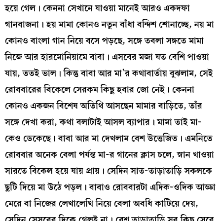
হয়ে গেল। কেননা সেখানে যাওয়া মানেই আরও একদফা
গানবাজনা। হয় মামা কোনও নতুন বাঁধা বন্দিশ শোনাচ্ছে, নয় মা
কোনও বাংলা গান নিয়ে বসে পড়ছে, সঙ্গে তবলা সঙ্গতে মামা
নিজে আর হারমোনিয়ামে বাবা। এসবের মজা যত বেশি পাওয়া
যায়, ততই ভাল। কিন্তু বাবা আর মা’র কথাবার্তায় বুঝলাম, সেই
রোববারের বিকেলে সেরকম কিছু হবার জো নেই। কেননা
কোনও একজন বিশেষ অতিথি আসছেন মামার বাড়িতে, তাঁর
সঙ্গে দেখা করা, কথা বলাটাই আসল ব্যাপার। মামা তাই মা-
কেও ডেকেছে। বাবা আর মা দেখলাম বেশ উত্তেজিত। এমনিতে
রোববার অনেক বেলা পর্যন্ত মা-র গানের ক্লাস চলে, স্নান খাওয়া
সারতে বিকেল হয়ে যায় প্রায়। সেদিন সাত-তাড়াতাড়ি সকলকে
ছুটি দিয়ে মা উঠে পড়ল। বাবাও রোববারটা এদিক-ওদিক আড্ডা
মেরে বা নিজের লেখালেখি নিয়ে বেলা অবধি কাটিয়ে দেয়,
সেদিন সেসবের দিকে গেলই না। বেশ তাড়াতাড়ি সব কিছু সেরে