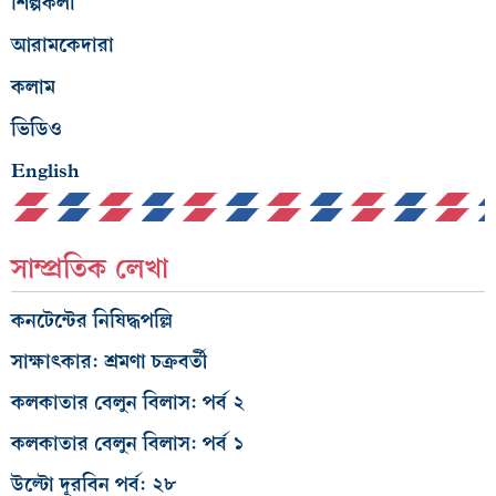
শিল্পকলা
আরামকেদারা
কলাম
ভিডিও
English
সাম্প্রতিক লেখা
কনটেন্টের নিষিদ্ধপল্লি
সাক্ষাৎকার: শ্রমণা চক্রবর্তী
কলকাতার বেলুন বিলাস: পর্ব ২
কলকাতার বেলুন বিলাস: পর্ব ১
উল্টো দূরবিন পর্ব: ২৮