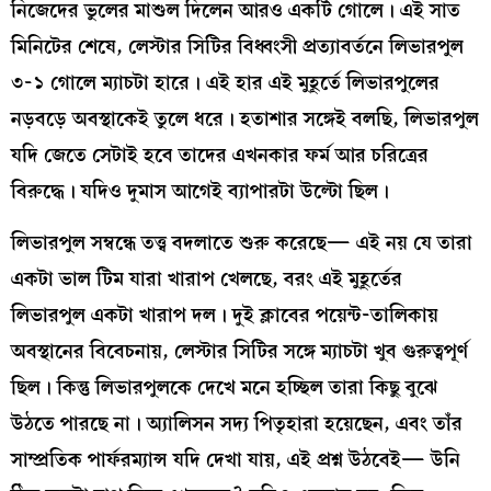
নিজেদের ভুলের মাশুল দিলেন আরও একটি গোলে। এই সাত
মিনিটের শেষে, লেস্টার সিটির বিধ্বংসী প্রত্যাবর্তনে লিভারপুল
৩-১ গোলে ম্যাচটা হারে। এই হার এই মুহূর্তে লিভারপুলের
নড়বড়ে অবস্থাকেই তুলে ধরে। হতাশার সঙ্গেই বলছি, লিভারপুল
যদি জেতে সেটাই হবে তাদের এখনকার ফর্ম আর চরিত্রের
বিরুদ্ধে। যদিও দুমাস আগেই ব্যাপারটা উল্টো ছিল।
লিভারপুল সম্বন্ধে তত্ত্ব বদলাতে শুরু করেছে— এই নয় যে তারা
একটা ভাল টিম যারা খারাপ খেলছে, বরং এই মুহূর্তের
লিভারপুল একটা খারাপ দল। দুই ক্লাবের পয়েন্ট-তালিকায়
অবস্থানের বিবেচনায়, লেস্টার সিটির সঙ্গে ম্যাচটা খুব গুরুত্বপূর্ণ
ছিল। কিন্তু লিভারপুলকে দেখে মনে হচ্ছিল তারা কিছু বুঝে
উঠতে পারছে না। অ্যালিসন সদ্য পিতৃহারা হয়েছেন, এবং তাঁর
সাম্প্রতিক পার্ফরম্যান্স যদি দেখা যায়, এই প্রশ্ন উঠবেই— উনি