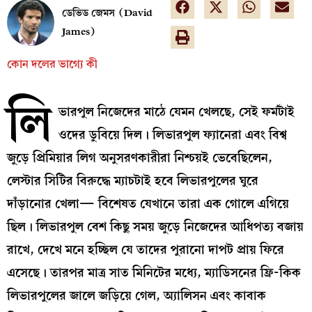
ডেভিড জেমস (David
James)
কোন দলের ভাগ্যে কী
লি
ভারপুল নিজেদের মাঠে যেমন খেলছে, সেই ফর্মটাই
ওদের ডুবিয়ে দিল। লিভারপুল ফ্যানেরা এবং বিশ্ব
জুড়ে প্রিমিয়ার লিগ অনুসরণকারীরা নিশ্চয়ই ভেবেছিলেন,
লেস্টার সিটির বিরুদ্ধে ম্যাচটাই হবে লিভারপুলের ঘুরে
দাঁড়ানোর খেলা— বিশেষত যেখানে তারা এক গোলে এগিয়ে
ছিল। লিভারপুল বেশ কিছু সময় জুড়ে নিজেদের আধিপত্য বজায়
রাখে, দেখে মনে হচ্ছিল যে তাদের পুরানো দাপট প্রায় ফিরে
এসেছে। তারপর মাত্র সাত মিনিটের মধ্যে, ম্যাডিসনের ফ্রি-কিক
লিভারপুলের জালে জড়িয়ে গেল, অ্যালিসন এবং কাবাক