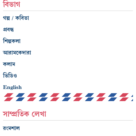
বিভাগ
গল্প / কবিতা
প্রবন্ধ
শিল্পকলা
আরামকেদারা
কলাম
ভিডিও
English
সাম্প্রতিক লেখা
রংমশাল