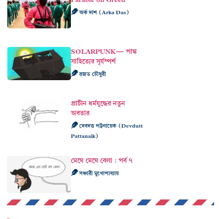
অর্ক দাশ (Arka Das)
SOLARPUNK— পাঙ্ক
সাহিত্যের সূর্যস্পর্শ
রজত চৌধুরী
প্রাচীন ধর্মযুদ্ধের নতুন
অবতার
দেবদত্ত পট্টনায়েক (Devdutt
Pattanaik)
মেঘে মেঘে বেলা : পর্ব ৭
সঞ্চারী মুখোপাধ্যায়