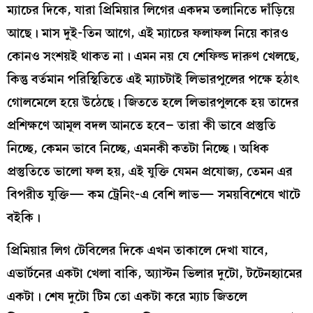
ম্যাচের দিকে, যারা প্রিমিয়ার লিগের একদম তলানিতে দাঁড়িয়ে
আছে। মাস দুই-তিন আগে, এই ম্যাচের ফলাফল নিয়ে কারও
কোনও সংশয়ই থাকত না। এমন নয় যে শেফিল্ড দারুণ খেলছে,
কিন্তু বর্তমান পরিস্থিতিতে এই ম্যাচটাই লিভারপুলের পক্ষে হঠাৎ
গোলমেলে হয়ে উঠেছে। জিততে হলে লিভারপুলকে হয় তাদের
প্রশিক্ষণে আমূল বদল আনতে হবে– তারা কী ভাবে প্রস্তুতি
নিচ্ছে, কেমন ভাবে নিচ্ছে, এমনকী কতটা নিচ্ছে। অধিক
প্রস্তুতিতে ভালো ফল হয়, এই যুক্তি যেমন প্রযোজ্য, তেমন এর
বিপরীত যুক্তি— কম ট্রেনিং-এ বেশি লাভ— সময়বিশেষে খাটে
বইকি।
প্রিমিয়ার লিগ টেবিলের দিকে এখন তাকালে দেখা যাবে,
এভার্টনের একটা খেলা বাকি, অ্যাস্টন ভিলার দুটো, টটেনহ্যামের
একটা। শেষ দুটো টিম তো একটা করে ম্যাচ জিতলে