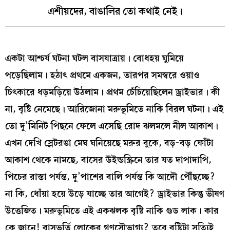
এশীয়দের, বাঙালির তো কথাই নেই।
একটা আশ্চর্য ঘটনা ঘটল বাসযাত্রায়। বোধহয় ঘুমিয়ে
পড়েছিলাম। হঠাৎ প্রথমে একজন, তারপর সমস্বরে ওয়াও
চিৎকারে ধড়মড়িয়ে উঠলাম। প্রথম চেঁচিয়েছিলেন ড্রাইভার। কী
না, বৃষ্টি নেমেছে। আরিজোনা মরুভূমিতে নাকি বিরল ঘটনা। এই
তো দু’মিনিট পিছনে ফেলে এসেছি রোদ ঝলমলে নীল আকাশ।
এখন দেখি স্লেটরঙা মেঘ ঘনিয়েছে মরুর বুকে, বড়-বড় ফোঁটা
আকাশ থেকে নামছে, বাসের উইন্ডস্ক্রিনে তার যত দাপাদাপি,
পিচের রাস্তা পর্যন্ত, দু’পাশের বালি পর্যন্ত কি আদৌ পৌঁছচ্ছে?
না কি, ধোঁয়া হয়ে উড়ে যাচ্ছে তার আগেই? ড্রাইভার কিন্তু ভীষণ
উত্তেজিত। মরুভূমিতে এই একঝলক বৃষ্টি নাকি গুড লাক। কার
কে জানে! বাসভর্তি লোকের গণসৌভাগ্য? তবে বৃষ্টিটা সত্যিই