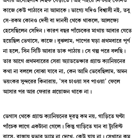
এবার এসেছিলাম নিছক বেড়াতে। এই শহরে নিশ্চয়ই কোনও
কাজে কেউ পাঠাবে না আমাকে। ভাগ্যে যদিও বিশ্বাসী নই, তবু
সে-রকম কোনও দেবী বা দানবী থেকে থাকলে, আলক্ষ্যে
হেসেছিলেন সেদিন। কারণ বছর পাঁচেকের মাথায় আবার যেতে
হয়েছিল ভেগাসে, কাজে। বুঝলাম, পাপের ঘড়া প্রথমবারে পূর্ণ
না হলে, সিন সিটি আবার ডাক পাঠায়। সে গল্প পরে বলছি।
তার আগে প্রথমবারের সেরা অ্যাডভেঞ্চার গ্র্যান্ড ক্যানিয়নের
কথা না বললে বোঝা যাবে না, কেন আমি ভেবেছিলাম, অমন
ভয়ংকর সুন্দরের কিনারায়, ‘সব চাওয়া সব পাওয়া’ ফেলে
আসার পর আর ফেরার প্রয়োজন থাকে না।
ভেগাস থেকে গ্র্যান্ড ক্যানিয়নের দূরত্ব কম নয়, গাড়িতে ঘণ্টা
পাঁচেক লাগে একটানা গেলে। কিন্তু গাড়িতে যান বা ট্যুরিস্ট
বাসে, রাস্তায় হুভার ড্যাম না দেখে, কেউ যায় না। সেখানে কম