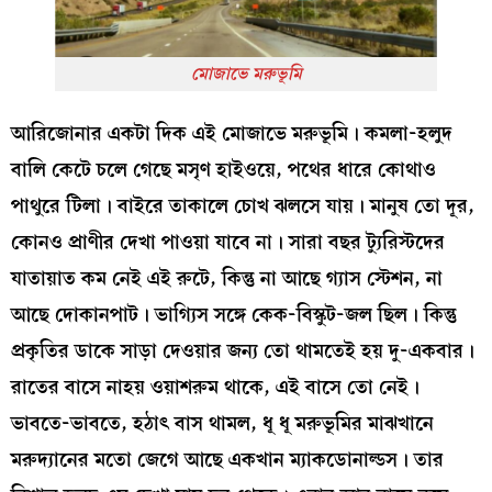
মোজাভে মরুভূমি
আরিজোনার একটা দিক এই মোজাভে মরুভূমি। কমলা-হলুদ
বালি কেটে চলে গেছে মসৃণ হাইওয়ে, পথের ধারে কোথাও
পাথুরে টিলা। বাইরে তাকালে চোখ ঝলসে যায়। মানুষ তো দূর,
কোনও প্রাণীর দেখা পাওয়া যাবে না। সারা বছর ট্যুরিস্টদের
যাতায়াত কম নেই এই রুটে, কিন্তু না আছে গ্যাস স্টেশন, না
আছে দোকানপাট। ভাগ্যিস সঙ্গে কেক-বিস্কুট-জল ছিল। কিন্তু
প্রকৃতির ডাকে সাড়া দেওয়ার জন্য তো থামতেই হয় দু-একবার।
রাতের বাসে নাহয় ওয়াশরুম থাকে, এই বাসে তো নেই।
ভাবতে-ভাবতে, হঠাৎ বাস থামল, ধূ ধূ মরুভূমির মাঝখানে
মরুদ্যানের মতো জেগে আছে একখান ম্যাকডোনাল্ডস। তার