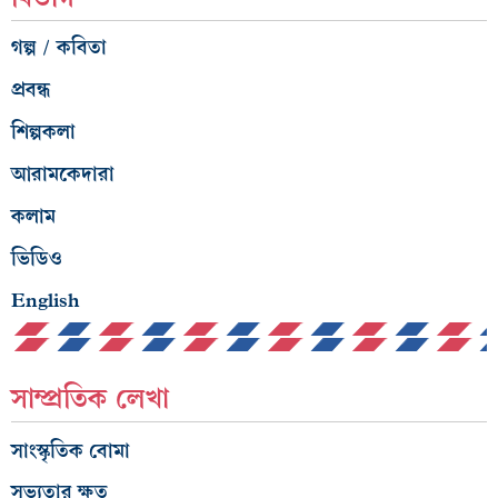
গল্প / কবিতা
প্রবন্ধ
শিল্পকলা
আরামকেদারা
কলাম
ভিডিও
English
সাম্প্রতিক লেখা
সাংস্কৃতিক বোমা
সভ্যতার ক্ষত