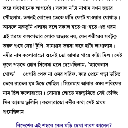
করে ঘণ্টাখানেক লাগবেই। সকাল ন’টা নাগাদ যখন হুভার
পৌছলাম, তখনই রোদের তেজে চাঁদি ফেটে যাওয়ার যোগাড়।
আসলে মরুভূমি এলাকা বলে সকাল হতে-না-হতে এত গরম।
এই গরমে কলকাতার লোক অভ্যস্ত নয়, যেন শরীরের সবটুকু
তরল শুষে নেয়! টুপি, সানগ্লাস ভরসা করে হাঁটা লাগালাম।
নদীর নাম কলোরাডো শুনেই তো আমার গায়ে কাঁটা দিল। সেই
স্কুলে পড়তে গ্লোব সিনেমা হলে দেখেছিলাম, ‘ম্যাকেনাস
গোল্ড’— গ্রেগরি পেক না ওমর শরিফ, কার প্রেমে পড়া উচিত
ভেবে রাতের ঘুম উড়ে গেছিল। সিনেমায় আবার ওমর শরিফের
নাম ছিল কলোরাডো। সোনার লোভে মরুভূমিতে সেই চেজিং
সিন আজও ভুলিনি। কলোরাডো নদীর কথা সেই প্রথম
শুনেছিলাম।
বিদেশের এই শহরে কেন ঘড়ি দেখা বারণ জানেন?