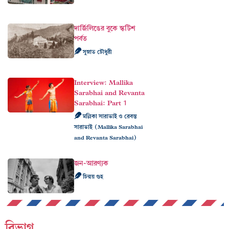
দার্জিলিঙের বুকে স্কটিশ
পর্বত
সুস্নাত চৌধুরী
Interview: Mallika
Sarabhai and Revanta
Sarabhai: Part 1
মল্লিকা সারাভাই ও রেবন্ত
সারাভাই (Mallika Sarabhai
and Revanta Sarabhai)
জন-আরণ্যক
চিন্ময় গুহ
বিভাগ