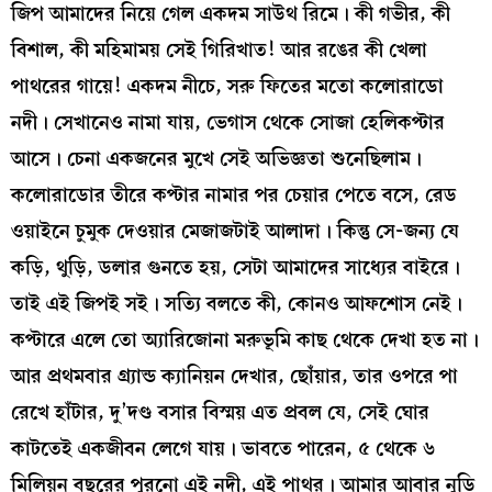
জিপ আমাদের নিয়ে গেল একদম সাউথ রিমে। কী গভীর, কী
বিশাল, কী মহিমাময় সেই গিরিখাত! আর রঙের কী খেলা
পাথরের গায়ে! একদম নীচে, সরু ফিতের মতো কলোরাডো
নদী। সেখানেও নামা যায়, ভেগাস থেকে সোজা হেলিকপ্টার
আসে। চেনা একজনের মুখে সেই অভিজ্ঞতা শুনেছিলাম।
কলোরাডোর তীরে কপ্টার নামার পর চেয়ার পেতে বসে, রেড
ওয়াইনে চুমুক দেওয়ার মেজাজটাই আলাদা। কিন্তু সে-জন্য যে
কড়ি, থুড়ি, ডলার গুনতে হয়, সেটা আমাদের সাধ্যের বাইরে।
তাই এই জিপই সই। সত্যি বলতে কী, কোনও আফশোস নেই।
কপ্টারে এলে তো অ্যারিজোনা মরুভূমি কাছ থেকে দেখা হত না।
আর প্রথমবার গ্র্যান্ড ক্যানিয়ন দেখার, ছোঁয়ার, তার ওপরে পা
রেখে হাঁটার, দু’দণ্ড বসার বিস্ময় এত প্রবল যে, সেই ঘোর
কাটতেই একজীবন লেগে যায়। ভাবতে পারেন, ৫ থেকে ৬
মিলিয়ন বছরের পুরনো এই নদী, এই পাথর। আমার আবার নুড়ি