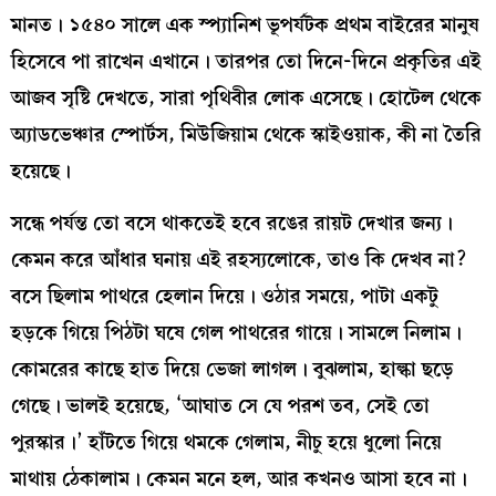
মানত। ১৫৪০ সালে এক স্প্যানিশ ভূপর্যটক প্রথম বাইরের মানুষ
হিসেবে পা রাখেন এখানে। তারপর তো দিনে-দিনে প্রকৃতির এই
আজব সৃষ্টি দেখতে, সারা পৃথিবীর লোক এসেছে। হোটেল থেকে
অ্যাডভেঞ্চার স্পোর্টস, মিউজিয়াম থেকে স্কাইওয়াক, কী না তৈরি
হয়েছে।
সন্ধে পর্যন্ত তো বসে থাকতেই হবে রঙের রায়ট দেখার জন্য।
কেমন করে আঁধার ঘনায় এই রহস্যলোকে, তাও কি দেখব না?
বসে ছিলাম পাথরে হেলান দিয়ে। ওঠার সময়ে, পাটা একটু
হড়কে গিয়ে পিঠটা ঘষে গেল পাথরের গায়ে। সামলে নিলাম।
কোমরের কাছে হাত দিয়ে ভেজা লাগল। বুঝলাম, হাল্কা ছড়ে
গেছে। ভালই হয়েছে, ‘আঘাত সে যে পরশ তব, সেই তো
পুরস্কার।’ হাঁটতে গিয়ে থমকে গেলাম, নীচু হয়ে ধুলো নিয়ে
মাথায় ঠেকালাম। কেমন মনে হল, আর কখনও আসা হবে না।