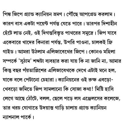
পিঙ্ক জিপে গ্র্যান্ড ক্যানিয়ন ভ্রমণ। পৌঁছে আপগ্রেড করলাম।
কারণ বাস একটা পয়েন্ট পর্যন্ত যেতে পারে। তারপর দিশাহীন
হেঁটে লাভ নেই, ওই দিগন্তবিস্তৃত পাথরের সমুদ্রে। জিপ যাবে
একেবারে খাদের কিনারা পর্যন্ত, উপরি পাওনা, চালকই ফ্রি
গাইড। আমরা উঠলাম এলিজাবেথের জিপে। কোনও মহিলা
সম্পর্কে ‘সুঠাম’ শব্দটা ব্যবহার করা যায় কি না জানি না, আমার
কিন্তু বছর পঁয়তাল্লিশের এলিজাবেথকে দেখে এটাই মনে হল,
যাকে বলে পেটানো চেহারা। ক্যানিয়নের ওই রুক্ষ এবড়ো-
খেবড়ো জমিতে জিপ সামলানো কি সোজা কথা! মিষ্টি হাসি
লেগে আছে ঠোঁটে, বলল, ছেলে পড়ে লস এঞ্জেলসের কলেজে,
তার খরচ যোগাতে উদয়াস্ত গাড়ি চালায় গ্র্যান্ড ক্যানিয়ন
ন্যাশনাল পার্কে।