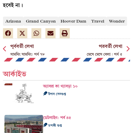
হবেই না।
Arizona
Grand Canyon
Hoover Dam
Travel
Wonder
পূর্ববর্তী লেখা
পরবর্তী লেখা
সামথিং সামথিং: পর্ব ৭৮
মেঘে মেঘে বেলা : পর্ব ৫
আর্কাইভ
অ্যাবরা কা থ্যাবড়া ১০
উপল সেনগুপ্ত
ডেটলাইন: পর্ব ৪৫
তপশ্রী গুপ্ত