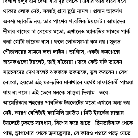
বিশাল হলুদ এম দেখা যায় দূর থেকে। এবার আর বাসে বসে
থাকার লোক নেই, সব্বাই প্রায় ছুটে নামল। প্রধান আকর্ষণ
অবশ্য ম্যাকডি নয়, তার পাশের পাবলিক টয়লেট। আমাদের
দীঘার বাসের চা ব্রেকের মতো, এখানেও ম্যাকডির সামনে পার্ক
করা গোটা চারেক বাস। ফলে লোকসংখ্যা কম নয়। সুলভ
শৌচালয়ের সামনে লম্বা লাইন। ভাগ্যিস, একটা কমপ্লেক্সে
অনেকগুলো টয়লেট, তাই বাঁচোয়া। তবে কেউ যদি ভাবেন
সাহেবদের দেশ বলেই ঝকঝকে তকতকে, ভুল করবেন। বেশ
নোংরা, হয়তো এই মরুভূমির মাঝখানে যথেষ্ট সাফাইকর্মী পাওয়া
যায় না বলে। এই ভেবে মনকে সান্ত্বনা দিলাম। তবে,
আমেরিকার শহরের পাবলিক টয়লেটের মতো এখানে অন্য ভয়
নেই, কারণ বেশিটাই ফ্যামিলি ক্রাউড। নিউ ইয়র্কের রাস্তায়
টয়লেটে ঢুকতে সাবধান, বিশেষ করে রাতে। ছিনতাইবাজ থেকে
পাঙ্ক, ড্রাগখোর থেকে ক্রসড্রেসার, যে কারও খপ্পরে পড়ে যেতে