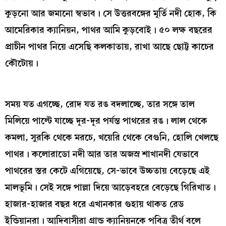
কুড়নো আর জমানো স্বভাব। সে উত্তরবঙ্গের মূর্তি নদী হোক, কি
আমেরিকার ক্যানিয়ন, পাথর আমি কুড়বোই। ৫০ লক্ষ বছরের
প্রাচীন পাথর নিয়ে এসেছি কলকাতায়, রাখা আছে ছোট্ট কাচের
কৌটোয়।
সময় যত এগচ্ছে, রোদ যত রঙ বদলাচ্ছে, তার সঙ্গে তাল
মিলিয়ে পাল্টে যাচ্ছে দূর-দূর পর্যন্ত পাথরের রঙ। লাল থেকে
কমলা, সুরকি থেকে মরচে, খয়েরি থেকে বেগুনি, হোলি খেলছে
পাথর। কলোরাডো নদী আর তার অজস্র শাখানদী যেভাবে
পাথরের স্তর কেটে এগিয়েছে, সে-ভাবে উচ্চতায় বেড়েছে এই
মালভূমি। সেই সঙ্গে পাল্লা দিয়ে আড়েবহরে বেড়েছে গিরিখাত।
হাজার-হাজার বছর ধরে এখানকার গুহায় থাকত রেড
ইন্ডিয়ানরা। আদিবাসীরা গ্রান্ড ক্যানিয়নকে পবিত্র তীর্থ বলে