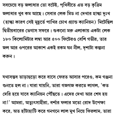
সবচেয়ে বড় জলাধার তো বটেই, পৃথিবীতে এত বড় কৃত্রিম
জলাধার খুব কম আছে। সেবার লেক মিড না দেখার হাল্কা দুঃখ
(হাল্কা কারণ সেই মুহূর্তে পাখির চোখ গ্র্যান্ড ক্যানিয়ন) মিটেছিল
দ্বিতীয়বারের ভেগাস সফরে। শুকনো মরু এলাকায় একটা লেক
১৮০ কিলোমিটার লম্বা আর ৫০০ ফিটেরও বেশি গভীর, তার
জল আর ওপরের আকাশ একই রকম ঘন নীল, দৃশাটা কল্পনা
করুন।
যথাসম্ভব তাড়াহুড়ো করে বাসে ফেরত আসার পরেও, কম গঞ্জনা
শুনতে হল না। যারা যায়নি, তারা গজগজ করতে লাগল, ‘কত
দেরি হয়ে যাবে ক্যানিয়ন পৌঁছতে। এদের দেখা আর শেষ হয়
না!’ আমরা, অত্যুৎসাহীরা, বর্শার ফলার মতো রোদ উপেক্ষা
করে, অত হাঁটাহাটি করে গনগনে লাল মুখ নিয়ে ফিরলাম, তারা