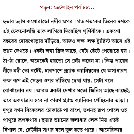
পড়ুন: ডেটলাইন পর্ব ৪৮…
হুভার ড্যাম কলোরাডো নদীর ওপর। গত শতকের তিনের দশকে
এই টেকনোলজি তাক লাগিয়ে দিয়েছিল পৃথিবীকে। একশো
বছরের দোরগোড়ায় দাঁড়িয়ে, আজও লক্ষ-লক্ষ ট্যুরিস্ট আসে এই
ড্যাম দেখতে। একটা লম্বা ব্রিজ আছে, যেটা হেঁটে পেরোতে হয়।
ঠা-ঠা রোদে, অনেকেই হয়তো সে চেষ্টা করেন না। কিন্তু পায়ের
নীচে নদী তো বটেই, চারপাশে ব্ল্যাাক ক্যানিয়নের যে অসাধারণ
রুক্ষ রূপ এই সেতুর ওপর দাঁড়িয়ে দেখা যায়, সেটা বলে
বোঝানোর নয়। আরও একটা দেখার মতো জিনিস আছে কাছেই,
তবে একযাত্রায় হবে না কারণ গ্র্যান্ড ক্যানিয়ন পৌঁছনোর তাড়া।
দুপুর যখন বিকেলের চৌকাঠে পা রাখে, তখনই রূপ খোলে ওই
পাথুরে রূপকথার। হুভার ড্যামের জলাধার লেক মিড এতই
বিশাল যে, ঢেউহীন সাগর বলে ভুল হতে পারে। আমেরিকার