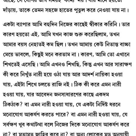
আছে, সে বেশির ভাগ সময়ই ‘কাম্য’ নয়। যার মানে হয়তো
দাঁড়ায়, তাকে তেমন সহজে হাতের পুতুল করে নেওয়া যায় না।
একটা ব্যাপার আমি বহুদিন নিজের কাছেই স্বীকার করিনি। তার
কারণ হয়তো এই, আমি যখন কাজ শুরু করেছিলাম, তখন
আমার বয়স নেহাতই কম ছিল। তখন আমায় কেউ নিতান্ত বাচ্চা
মেয়ে ভাবলে, কিছুই মনে করতাম না। কারণ, আমি তো এখানে
শিখতেই এসেছি। আমি এখনও শিখছি, কিন্তু এখন আর সারাক্ষণ
কী করে নিখুঁত নারী হয়ে ওঠা যায় আর আদর্শ নায়িকা হওয়া
যায়, এইটা শিখে চলতে রাজি নই। ঠিক কী করে এমন নারী
হওয়া যায়, যার আবেদন জনসাধারণের কাছে একদম
ঠিকঠাক? বা এমন নারী হওয়া যায়, যে একটা নির্দিষ্ট ধরনে
মনোযোগ আকর্ষণ করতে পারে? বা এমন নারী হওয়া যায়, যে
সর্বক্ষণ খুব কথাটথা বলে নিজের দিকে মনোযোগ আকর্ষণ করে
না? বা মতামত জাহির করে না? বা অন্য লোকের মুড অনুযায়ী