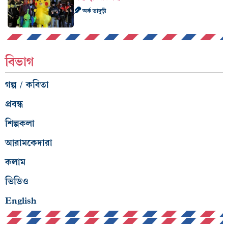
অর্ক ভাদুড়ী
বিভাগ
গল্প / কবিতা
প্রবন্ধ
শিল্পকলা
আরামকেদারা
কলাম
ভিডিও
English