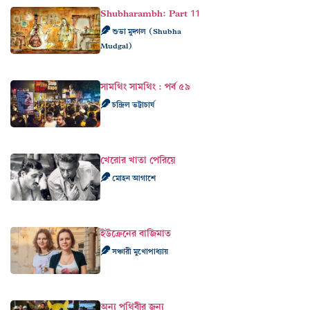
Shubharambh: Part 11
শুভা মুদ্গল (Shubha
Mudgal)
সামথিং সামথিং : পর্ব ৫৯
চন্দ্রিল ভট্টাচার্য
খেরোর খাতা পেরিয়ে
মোহন আগাশে
ইউক্রেনের বাজিমাত
সঞ্চারী মুখোপাধ্যায়
অন্য পৃথিবীর জন্য