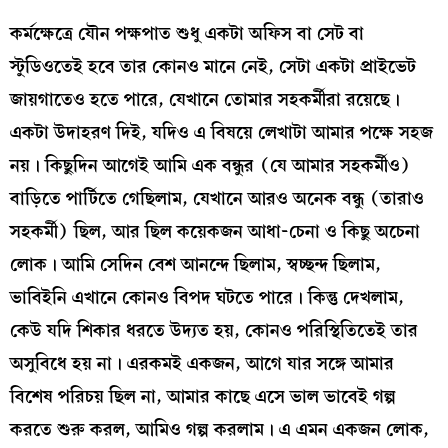
কর্মক্ষেত্রে যৌন পক্ষপাত শুধু একটা অফিস বা সেট বা
স্টুডিওতেই হবে তার কোনও মানে নেই, সেটা একটা প্রাইভেট
জায়গাতেও হতে পারে, যেখানে তোমার সহকর্মীরা রয়েছে।
একটা উদাহরণ দিই, যদিও এ বিষয়ে লেখাটা আমার পক্ষে সহজ
নয়। কিছুদিন আগেই আমি এক বন্ধুর (যে আমার সহকর্মীও)
বাড়িতে পার্টিতে গেছিলাম, যেখানে আরও অনেক বন্ধু (তারাও
সহকর্মী) ছিল, আর ছিল কয়েকজন আধা-চেনা ও কিছু অচেনা
লোক। আমি সেদিন বেশ আনন্দে ছিলাম, স্বচ্ছন্দ ছিলাম,
ভাবিইনি এখানে কোনও বিপদ ঘটতে পারে। কিন্তু দেখলাম,
কেউ যদি শিকার ধরতে উদ্যত হয়, কোনও পরিস্থিতিতেই তার
অসুবিধে হয় না। এরকমই একজন, আগে যার সঙ্গে আমার
বিশেষ পরিচয় ছিল না, আমার কাছে এসে ভাল ভাবেই গল্প
করতে শুরু করল, আমিও গল্প করলাম। এ এমন একজন লোক,