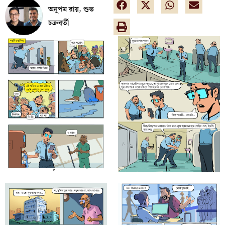
অনুপম রায়, শুভ
চক্রবর্তী