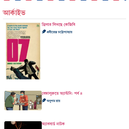
আর্কাইভ
থ্রিলার লিখছে কেজিবি
প্রবীরেন্দ্র চট্টোপাধ্যায়
বেঙ্গালুরুতে অ্যান্টনি: পর্ব ৪
অনুপম রায়
অ্যাবসার্ড নাটক