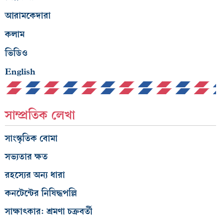
আরামকেদারা
কলাম
ভিডিও
English
সাম্প্রতিক লেখা
সাংস্কৃতিক বোমা
সভ্যতার ক্ষত
রহস্যের অন্য ধারা
কনটেন্টের নিষিদ্ধপল্লি
সাক্ষাৎকার: শ্রমণা চক্রবর্তী