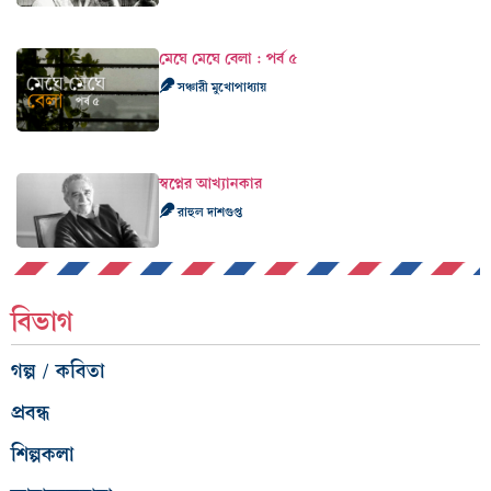
মেঘে মেঘে বেলা : পর্ব ৫
সঞ্চারী মুখোপাধ্যায়
স্বপ্নের আখ্যানকার
রাহুল দাশগুপ্ত
বিভাগ
গল্প / কবিতা
প্রবন্ধ
শিল্পকলা