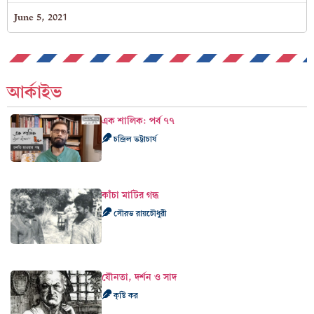
June 5, 2021
আর্কাইভ
এক শালিক: পর্ব ৭৭
চন্দ্রিল ভট্টাচার্য
কাঁচা মাটির গন্ধ
সৌরভ রায়চৌধুরী
যৌনতা, দর্শন ও সাদ
কৃষ্টি কর