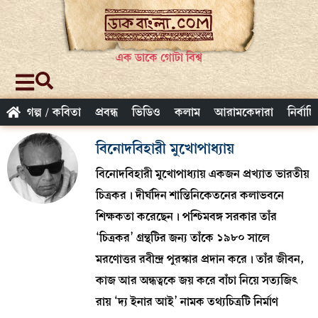
এক ডাকে গোটা বিশ্ব
গল্প / কবিতা
প্রবন্ধ
ভিডিও
কলাম
আরামকেদারা
নির্বাচ
বিনোদবিহারী মুখোপাধ্যায়
বিনোদবিহারী মুখোপাধ্যায় একজন প্রখ্যাত ভারতীয়
চিত্রকর। দীর্ঘদিন শান্তিনিকেতনের কলাভবনে
শিক্ষকতা করেছেন। পশ্চিমবঙ্গ সরকার তাঁর
‘চিত্রকর’ গ্রন্থটির জন্য তাঁকে ১৯৮০ সালে
মরণোত্তর রবীন্দ্র পুরস্কার প্রদান করে। তাঁর জীবন,
কাজ আর অন্ধত্বকে জয় করে বাঁচা নিয়ে সত্যজিৎ
রায় ‘দ্য ইনার আই’ নামক তথ্যচিত্রটি নির্মাণ