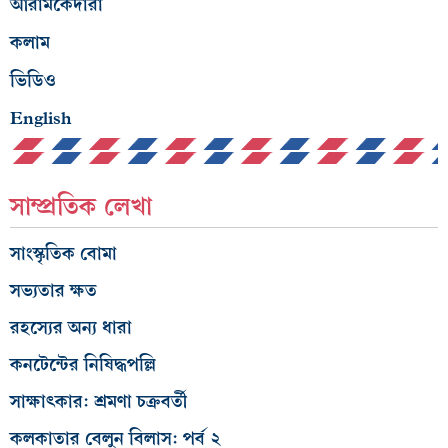
আরামকেদারা
কলাম
ভিডিও
English
সাম্প্রতিক লেখা
সাংস্কৃতিক বোমা
সভ্যতার ক্ষত
রহস্যের অন্য ধারা
কনটেন্টের নিষিদ্ধপল্লি
সাক্ষাৎকার: শ্রমণা চক্রবর্তী
কলকাতার বেলুন বিলাস: পর্ব ২