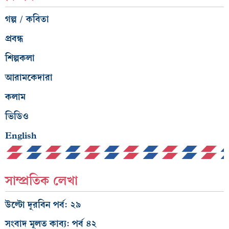
গল্প / কবিতা
প্রবন্ধ
শিল্পকলা
আরামকেদারা
কলাম
ভিডিও
English
সাম্প্রতিক লেখা
উল্টো দূরবিন পর্ব: ২৯
সংবাদ মূলত কাব্য: পর্ব ৪২