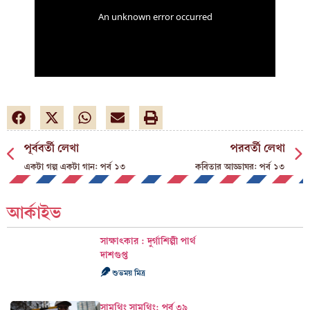
পূর্ববর্তী লেখা
পরবর্তী লেখা
একটা গল্প একটা গান: পর্ব ১৩
কবিতার আড্ডাঘর: পর্ব ১৩
আর্কাইভ
সাক্ষাৎকার : দুর্গাশিল্পী পার্থ
দাশগুপ্ত
শুভময় মিত্র
সামথিং সামথিং: পর্ব ৩৯