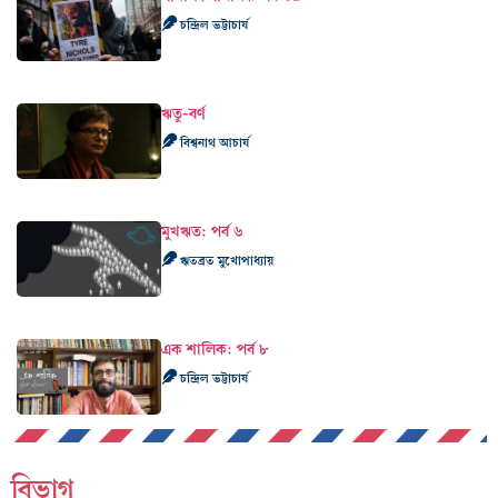
চন্দ্রিল ভট্টাচার্য
ঋতু-বর্ণ
বিশ্বনাথ আচার্য
মুখঋত: পর্ব ৬
ঋতব্রত মুখোপাধ্যায়
এক শালিক: পর্ব ৮
চন্দ্রিল ভট্টাচার্য
বিভাগ