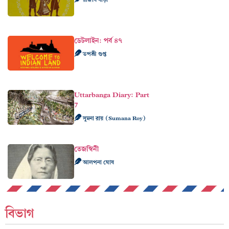
ডেটলাইন: পর্ব ৪৭
তপশ্রী গুপ্ত
Uttarbanga Diary: Part
7
সুমনা রায় (Sumana Roy)
তেজস্বিনী
আলপনা ঘোষ
বিভাগ