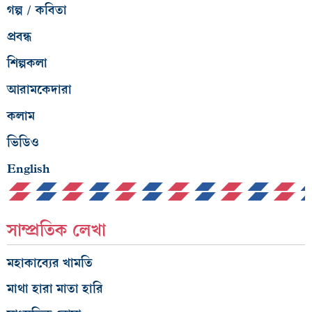
গল্প / কবিতা
প্রবন্ধ
শিল্পকলা
আরামকেদারা
কলাম
ভিডিও
English
সাম্প্রতিক লেখা
মহাকাব্যের খামতি
মাথা হারা মাতা হারি