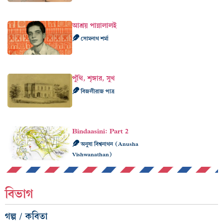
আশ্রয় পান্নালালই
সোমনাথ শর্মা
পুঁথি, শৃঙ্গার, সুখ
বিজলীরাজ পাত্র
Bindaasini: Part 2
অনুষা বিশ্বনাথন (Anusha
Vishwanathan)
বিভাগ
গল্প / কবিতা