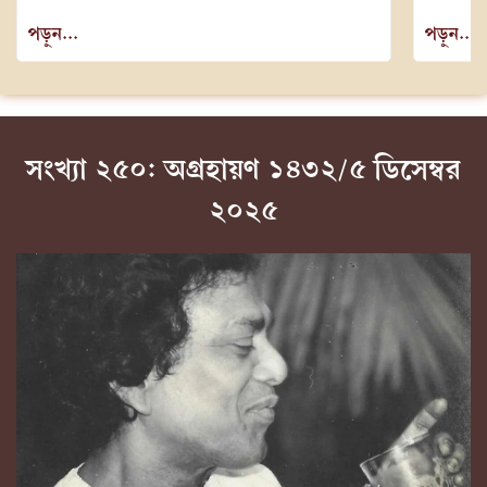
পড়ুন...
পড়ুন...
সংখ্যা ২৫০: অগ্রহায়ণ ১৪৩২/৫ ডিসেম্বর
২০২৫