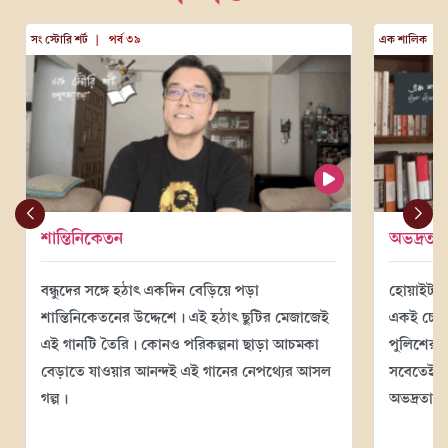
সং স্টোরি শর্ট
| পর্ব ৩৯
এক শালিক
| 
শান্তিনিকেতন
অভদ্রতা
বন্ধুদের সঙ্গে হঠাৎ একদিন বেড়িয়ে পড়া
হোয়াইট হ
শান্তিনিকেতনের উদ্দেশে। এই হঠাৎ ছুটির মেজাজেই
একই চেহার
এই গানটি তৈরি। কোনও পরিকল্পনা ছাড়া আচমকা
পুলিশের 
বেড়াতে যাওয়ার আনন্দই এই গানের নেপথ্যের আসল
সবেতেই কি
গল্প।
অভদ্রতারই 