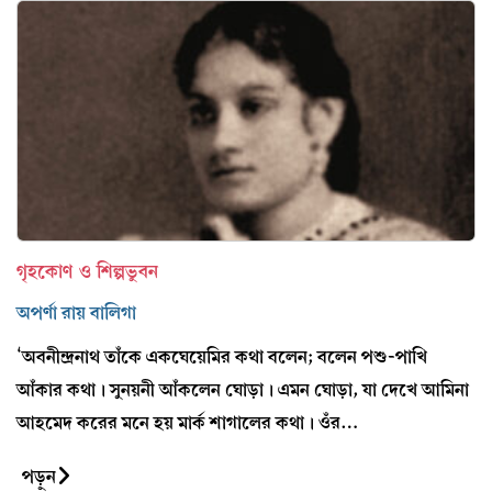
গৃহকোণ ও শিল্পভুবন
অপর্ণা রায় বালিগা
‘অবনীন্দ্রনাথ তাঁকে একঘেয়েমির কথা বলেন; বলেন পশু-পাখি
আঁকার কথা। সুনয়নী আঁকলেন ঘোড়া। এমন ঘোড়া, যা দেখে আমিনা
আহমেদ করের মনে হয় মার্ক শাগালের কথা। ওঁর…
পড়ুন