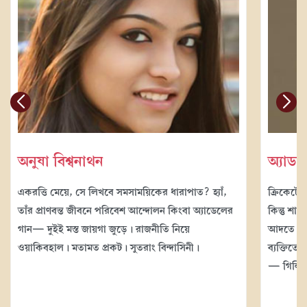
অনুষা বিশ্বনাথন
অ্যাডাম
একরত্তি মেয়ে, সে লিখবে সমসাময়িকের ধারাপাত? হ্যাঁ,
ক্রিকেটের 
তাঁর প্রাণবন্ত জীবনে পরিবেশ আন্দোলন কিংবা অ্যাডেলের
কিন্তু শান
গান— দুইই মস্ত জায়গা জুড়ে। রাজনীতি নিয়ে
আদতে ডান
ওয়াকিবহাল। মতামত প্রকট। সুতরাং বিন্দাসিনী।
ব্যক্তিতে
— গিলি 