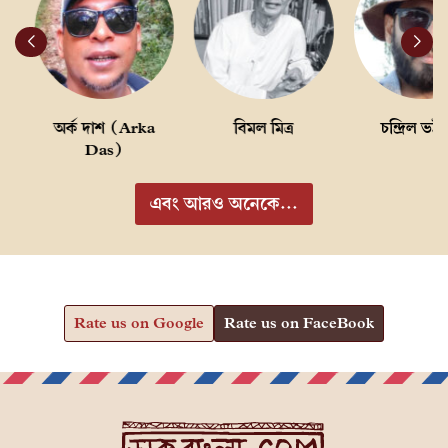
অর্ক দাশ (Arka
বিমল মিত্র
চন্দ্রিল ভট্টাচ
Das)
এবং আরও অনেকে...
Rate us on Google
Rate us on FaceBook