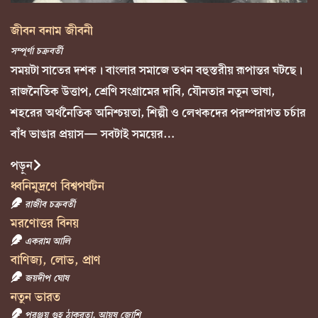
জীবন বনাম জীবনী
সম্পূর্ণা চক্রবর্তী
সময়টা সাতের দশক। বাংলার সমাজে তখন বহুস্তরীয় রূপান্তর ঘটছে।
রাজনৈতিক উত্তাপ, শ্রেণি সংগ্রামের দাবি, যৌনতার নতুন ভাষা,
শহরের অর্থনৈতিক অনিশ্চয়তা, শিল্পী ও লেখকদের পরম্পরাগত চর্চার
বাঁধ ভাঙার প্রয়াস— সবটাই সময়ের…
পড়ুন
ধ্বনিমুদ্রণে বিশ্বপর্যটন
রাজীব চক্রবর্তী
মরণোত্তর বিনয়
একরাম আলি
বাণিজ্য, লোভ, প্রাণ
জয়দীপ ঘোষ
নতুন ভারত
পরঞ্জয় গুহ ঠাকুরতা, আয়ুষ জোশি