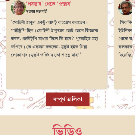
‘পরস্তাব’ থেকে ‘প্রস্তাব’
স্বপ্নময় চক্রবর্তী
ম
‘মোহিনী ঠাকুর একটু-আধটু কংগ্রেস করতেন।
‘পিকনিক
গান্ধীটুপি ছিল। মোহিনী ঠাকুরের ছোট ছেলে জিজ্ঞাসা
ইউনিয়নট
করল, গান্ধীটুপি মাথায় দিলে কি হবে? পুরোহিত মহা
থেকে ডায়ম
ফাঁপরে। কে একজন বললেন, মুকুট হইল গিয়া
কলকাতার 
লোকাচার। মুকুট পরিধান তো শাস্ত্রে নাই!’
দিয়েছিলে
সম্পূর্ণ তালিকা
ভিডিও