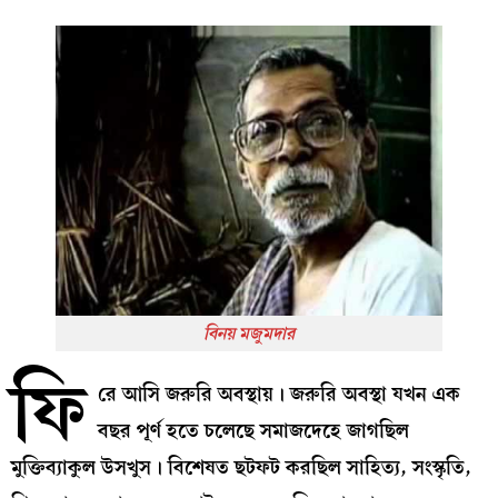
বিনয় মজুমদার
ফি
রে আসি জরুরি অবস্থায়। জরুরি অবস্থা যখন এক
বছর পূর্ণ হতে চলেছে সমাজদেহে জাগছিল
মুক্তিব‍্যাকুল উসখুস। বিশেষত ছটফট করছিল সাহিত‍্য, সংস্কৃতি,