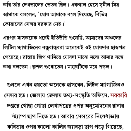
করি তাঁর দেখভালের ভেতর ছিল। একগাল হেসে সুনীল মিত্র
আমাকে বললেন, ‘ঘোষ আমাকে বলে দিয়েছে, বিভিন্ন
কোরাসের সেন্সর দরকার নেই।’
এরপর মাসকয়েক ধরেই ইতিউতি শুনেছি, আমাদের অঞ্চলের
লিটিল ম‍্যাগাজিনের বন্ধুবান্ধবরা অনেকেই ওই ঘোষদার ছাড়পত্র
পেয়েছে। রাস্তায় জিপ থামিয়ে ঘোষদা মাঝে-মধ‍্যে আমার সঙ্গে
কথা বলতেন। কুশল শুধোতেন। মানুষটিকে মনে পড়ল।
শুনলে এখন হয়তো অনেকে হাসবেন, লিটল ম‍্যাগাজিনও
সেন্সর হত। জেলায় জেলায় তথ‍্য-সংস্কৃতি অফিসে,
সরকারি
দপ্তরে গোছা গোছা লেখাপত্রের ওপর অনুমোদনের রাবার
স্ট‍্যাম্প ছাপ নিতে হত। আবার সেন্সরের নিষেধাজ্ঞায়
কবিতার ওপর কালো কালির জ‍্যাবড়া ছাপ পড়ে গিয়েছে,