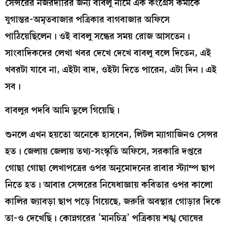
সেন্সরের নজরদারির জন‍্য বাবলু নামে এক কংগ্রেস কর্মীকে
যুগান্তর-অমৃতবাজার পত্রিকার বাগবাজার অফিসে
পাঠিয়েছিলেন। ওই বাবলু সন্ধের সময় রোজ আসতেন।
সাংবাদিকদের লেখা খবর দেখে দেখে বাবলু বলে দিতেন, এই
খবরটা যাবে না, এইটা বাদ, ওইটা দিতে পারেন, এটা দিন। এই
সব।
বাবলুর পদবি আমি ভুলে গিয়েছি।
শুনলে এখন হয়তো অনেকে হাসবেন, লিটল ম‍্যাগাজিনও সেন্সর
হত। জেলায় জেলায় তথ‍্য-সংস্কৃতি অফিসে, সরকারি দপ্তরে
গোছা গোছা লেখাপত্রের ওপর অনুমোদনের রাবার স্ট‍্যাম্প ছাপ
নিতে হত। আবার সেন্সরের নিষেধাজ্ঞায় কবিতার ওপর কালো
কালির জ‍্যাবড়া ছাপ পড়ে গিয়েছে, জরুরি অবস্থার গোড়ার দিকে
তা-ও দেখেছি। কোন্নগরের ‘মানচিত্র’ পত্রিকায় শঙ্খ ঘোষের