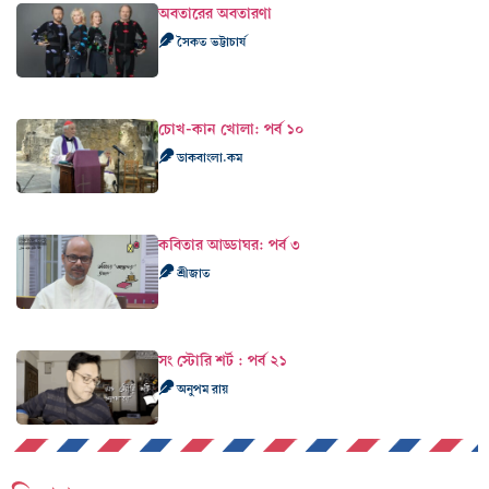
অবতারের অবতারণা
সৈকত ভট্টাচার্য
চোখ-কান খোলা: পর্ব ১০
ডাকবাংলা.কম
কবিতার আড্ডাঘর: পর্ব ৩
শ্রীজাত
সং স্টোরি শর্ট : পর্ব ২১
অনুপম রায়