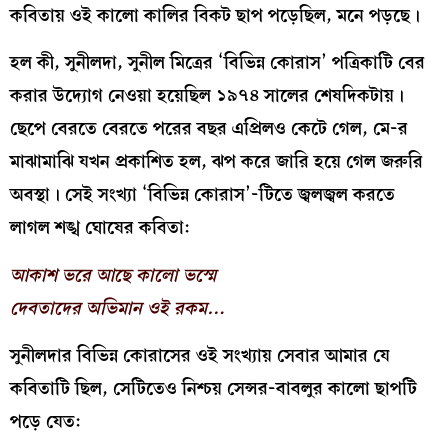
কবিতায় ওই কালো কালির বিকট ছাপ পড়েছিল, মনে পড়ছে।
হল কী, সুনীলদা, সুনীল মিত্রের ‘বিভিন্ন কোরাস’ পত্রিকাটি বের
করার উদ‍্যোগ নেওয়া হয়েছিল ১৯৭৪ সালের শেষদিকটায়।
ছেপে বেরতে বেরতে পরের বছর এপ্রিলও কেটে গেল, মে-র
মাঝামাঝি যখন প্রকাশিত হল, ঝপ করে জারি হয়ে গেল জরুরি
অবস্থা। সেই সংখ‍্যা ‘বিভিন্ন কোরাস’-টিতে জ্বলজ্বল করতে
লাগল শঙ্খ ঘোষের কবিতা:
আকাশ ভরে আছে কালো ভস্মে
দেবতাদের অভিমান ওই রকম…
সুনীলদার বিভিন্ন কোরাসের ওই সংখ‍্যায় সেবার আমার যে
কবিতাটি ছিল, সেটিতেও নিশ্চয় সেন্সর-বাবলুর কালো ছাপটি
পড়ে যেত: