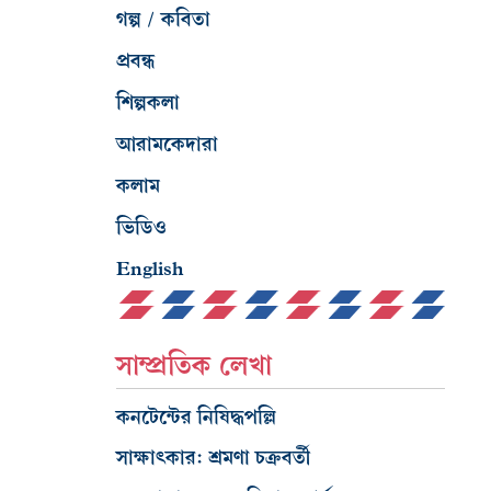
গল্প / কবিতা
প্রবন্ধ
শিল্পকলা
আরামকেদারা
কলাম
ভিডিও
English
সাম্প্রতিক লেখা
কনটেন্টের নিষিদ্ধপল্লি
সাক্ষাৎকার: শ্রমণা চক্রবর্তী