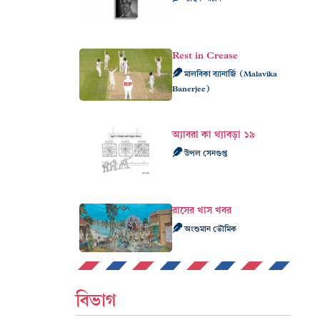
Rest in Crease
মালবিকা ব্যানার্জি (Malavika
Banerjee)
অ্যাবরা কা থ্যাবড়া ১৯
উপল সেনগুপ্ত
রাসের খাস খবর
অংশুমান ভৌমিক
বিভাগ