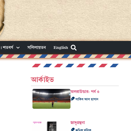
। শতবর্ষ
সলিলায়তন
English
আর্কাইভ
অলরাউন্ডার: পর্ব ৩
সাকিব আল হাসান
জাদুগ্রন্থনা
ঋত্বিক মল্লিক