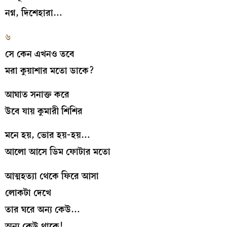
নগ্ন, দিশেহারা…
৬
সে কেন এখনও তবে
মরা কুয়াশার মতো ডাকে?
আঘাত সনাক্ত করে
উবে যায় কুমারী শিশির
মনে হয়, ভোর হয়-হয়…
আলো আসে ডিম ফোটার মতো
আত্মহত্যা থেকে ফিরে আসা
লোকটা দেখে
তার ঘরে অন্য কেউ…
অন্য কেউ থাকে!