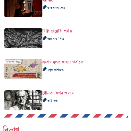
গল্পপাঠ
ডাকবাংলা.কম
দিল্লি ডায়েরি: পর্ব ৪
অরুণাভ সিংহ
সংবাদ মূলত কাব্য : পর্ব ১৩
মৃদুল দাশগুপ্ত
যৌনতা, দর্শন ও সাদ
কৃষ্টি কর
বিভাগ