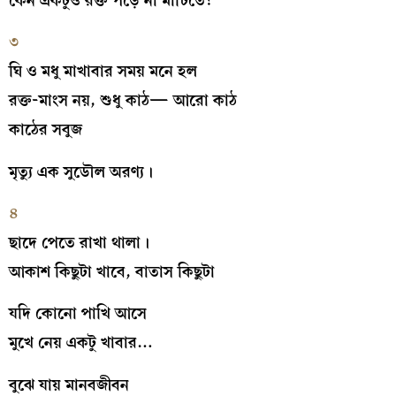
কেন একটুও রক্ত পড়ে না মাটিতে!
৩
ঘি ও মধু মাখাবার সময় মনে হল
রক্ত-মাংস নয়, শুধু কাঠ— আরো কাঠ
কাঠের সবুজ
মৃত্যু এক সুডৌল অরণ্য।
৪
ছাদে পেতে রাখা থালা।
আকাশ কিছুটা খাবে, বাতাস কিছুটা
যদি কোনো পাখি আসে
মুখে নেয় একটু খাবার…
বুঝে যায় মানবজীবন