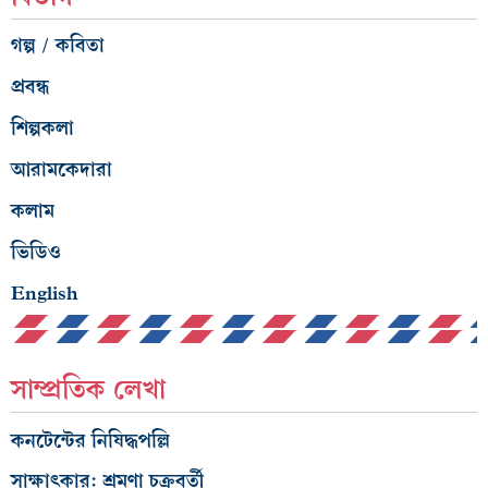
গল্প / কবিতা
প্রবন্ধ
শিল্পকলা
আরামকেদারা
কলাম
ভিডিও
English
সাম্প্রতিক লেখা
কনটেন্টের নিষিদ্ধপল্লি
সাক্ষাৎকার: শ্রমণা চক্রবর্তী