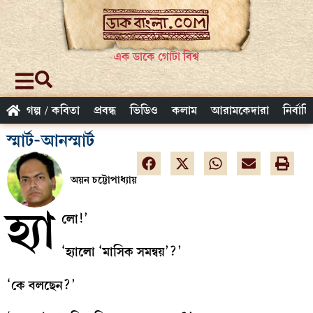
এক ডাকে গোটা বিশ্ব
গল্প / কবিতা
প্রবন্ধ
ভিডিও
কলাম
আরামকেদারা
নির্বাচ
স্মার্ট-আনস্মার্ট
অয়ন চট্টোপাধ্যায়
হ্যা
লো!’
‘হ্যালো ‘মাসিক সমন্বয়’?’
‘কে বলছেন?’