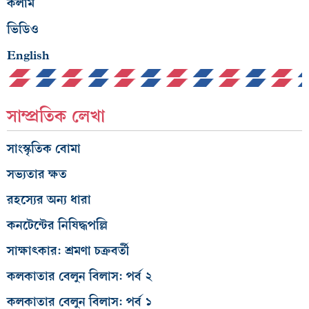
কলাম
ভিডিও
English
সাম্প্রতিক লেখা
সাংস্কৃতিক বোমা
সভ্যতার ক্ষত
রহস্যের অন্য ধারা
কনটেন্টের নিষিদ্ধপল্লি
সাক্ষাৎকার: শ্রমণা চক্রবর্তী
কলকাতার বেলুন বিলাস: পর্ব ২
কলকাতার বেলুন বিলাস: পর্ব ১