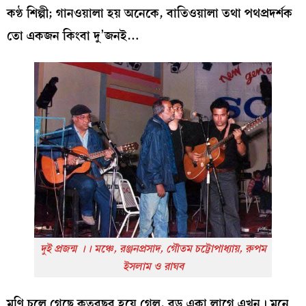
কণ্ঠ শিল্পী; গানওয়ালা হয় অনেকে, বাতিওয়ালা তথা পথপ্রদর্শক
তো একজন কিংবা দু’জনই…
দুই প্রজন্ম ।। মঞ্চে, রঞ্জনপ্রসাদ, গৌতম চট্টোপাধ্যায়, রুপম
ইসলাম ও রাঘব
মণি চলে গেছে কতবছর হয়ে গেল, বড় একা লাগে এখন। মনে