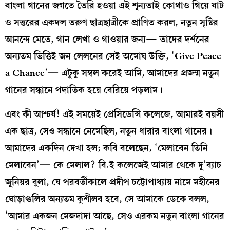
বাংলা গানের জগতে তৈরি হওয়া এই শূন্যতাই কোথাও গিয়ে ষাট
ও সত্তরের একদল তরুণ ছাত্রছাত্রীকে প্রাণিত করল, নতুন সৃষ্টির
আনন্দে মেতে, গান লেখা ও গাওয়ার জন্য— তাদের দর্শনের
অন্যতম ভিত্তিই জন লেলনের সেই অমোঘ উক্তি, ‘Give Peace
a Chance’— এটুকু সম্বল করেই আমি, আমাদের প্রজন্ম নতুন
গানের সন্ধানে পদাতিক হয়ে বেরিয়ে পড়লাম।
এবং কী আশ্চর্য! এই সময়েই প্রেসিডেন্সি কলেজে, আমারই বয়সী
এক ছাত্র, সেও সন্ধানে নেমেছিল, নতুন ধারার বাংলা গানের।
আমাদের একদিন দেখা হল; কবি বলেছেন, ‘মেলাবেন তিনি
মেলাবেন’— কে মেলাল? বি.ই কলেজেই আমার থেকে দু’ব্যাচ
জুনিয়র বুলা, যে পরবর্তীকালে প্রদীপ চট্টোপাধ্যায় নামে মহীনের
ঘোড়াগুলির অন্যতম কুশীলব হবে, সে আমাকে ডেকে বলল,
‘আমার একজন মেজদাদা আছে, সেও এরকম নতুন বাংলা গানের