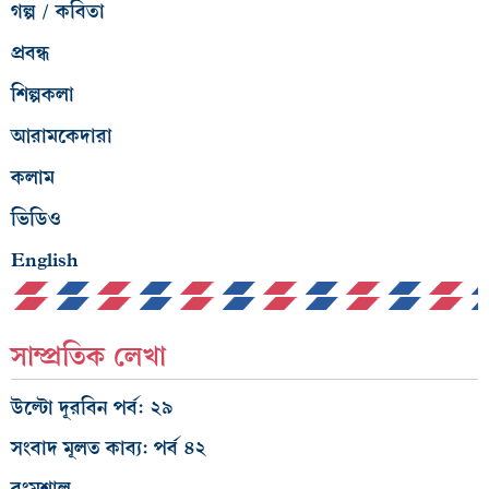
গল্প / কবিতা
প্রবন্ধ
শিল্পকলা
আরামকেদারা
কলাম
ভিডিও
English
সাম্প্রতিক লেখা
উল্টো দূরবিন পর্ব: ২৯
সংবাদ মূলত কাব্য: পর্ব ৪২
রংমশাল