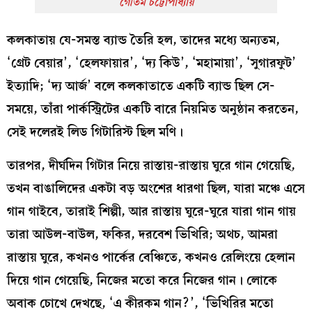
গৌতম চট্টোপাধ্যায়
কলকাতায় যে-সমস্ত ব্যান্ড তৈরি হল, তাদের মধ্যে অন্যতম,
‘গ্রেট বেয়ার’, ‘হেলফায়ার’, ‘দ্য কিউ’, ‘মহামায়া’, ‘সুগারফুট’
ইত্যাদি; ‘দ্য আর্জ’ বলে কলকাতাতে একটি ব্যান্ড ছিল সে-
সময়ে, তাঁরা পার্কস্ট্রিটের একটি বারে নিয়মিত অনুষ্ঠান করতেন,
সেই দলেরই লিড গিটারিস্ট ছিল মণি।
তারপর, দীর্ঘদিন গিটার নিয়ে রাস্তায়-রাস্তায় ঘুরে গান গেয়েছি,
তখন বাঙালিদের একটা বড় অংশের ধারণা ছিল, যারা মঞ্চে এসে
গান গাইবে, তারাই শিল্পী, আর রাস্তায় ঘুরে-ঘুরে যারা গান গায়
তারা আউল-বাউল, ফকির, দরবেশ ভিখিরি; অথচ, আমরা
রাস্তায় ঘুরে, কখনও পার্কের বেঞ্চিতে, কখনও রেলিংয়ে হেলান
দিয়ে গান গেয়েছি, নিজের মতো করে নিজের গান। লোকে
অবাক চোখে দেখছে, ‘এ কীরকম গান?’, ‘ভিখিরির মতো