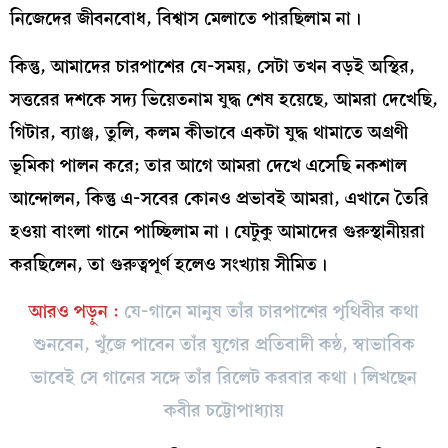
নিজেদের জীবনবোধ, বিশ্বাস মেলাতে পারছিলাম না।
কিন্তু, আমাদের চারপাশের যে-সময়, সেটা তখন বড়ই অস্থির,
সত্তরের দশকে সদ্য ভিয়েতনাম যুদ্ধ শেষ হয়েছে, আমরা দেখেছি,
গিটার, ব্যাঞ্জ, তুলি, কলম কীভাবে একটা যুদ্ধ থামাতে অগ্রণী
ভূমিকা পালন করে; তার আগে আমরা দেখে এসেছি নকশাল
আন্দোলন, কিন্তু এ-সবের কোনও প্রভাবই আমরা, এখানে তৈরি
হওয়া বাংলা গানে পাচ্ছিলাম না। যেটুকু আমাদের গুরুস্থানীয়রা
করছিলেন, তা গুরুত্বপূর্ণ হলেও সংখ্যায় সীমিত।
আরও পড়ুন :
যে-গানে মানুষ তাঁর চারপাশের পৃথিবীর কথা
শুনবেন, খুঁজে পাবেন তাঁর যুগের প্রতিবাদী কন্ঠ, স্বাভাবিক
ভাবেই সে গানের সঙ্গে তাঁর রিলেট করবার কথা। লিখছেন
কবীর চট্টোপাধ্যায়