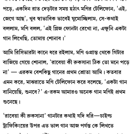
পড়ে, একদিন রাত দেড়টার সময় হঠাৎ মণির টেলিফোন, ‘এই,
জেগে আছ’, খুব স্বাভাবিক ভাবেই ঘুমোচ্ছিলাম, সে-কথাই
বললাম, মণি বলল, ‘এই প্লিজ ফোনটা রেখো না, এক্ষুনি একটা
গান লিখেছি, তোমায় শোনাব।’
আমি রিসিভারটা কানে ধরে রইলাম, মণি ওপ্রান্ত থেকে গিটার
বাজিয়ে গেয়ে শোনাল, ‘রাবেয়া কী রুকসানা ঠিক তো মনে পড়ে
না’ — এরকম বেশকিছু গানের প্রথম শ্রোতা আমি। কতবার
এমন করে, মাঝরাতে মণি টেলিফোন করে বলেছে, ‘একটা গান
বানিয়েছি, শুনবে?’ এ-রকম আমারও অনেক গান মণিই প্রথম
শুনেছে।
‘রাবেয়া কী রুকসানা’ গানটার কথাই যদি ধরি—চাইল্ড
ট্রাফিকিংয়ের উপর এত ভাল গান আজ পর্যন্ত কে লিখতে