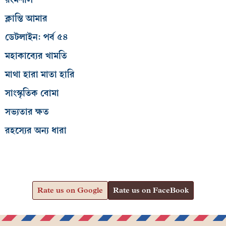
ক্লান্তি আমার
ডেটলাইন: পর্ব ৫৪
মহাকাব্যের খামতি
মাথা হারা মাতা হারি
সাংস্কৃতিক বোমা
সভ্যতার ক্ষত
রহস্যের অন্য ধারা
Rate us on Google
Rate us on FaceBook