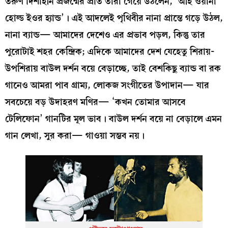
তরুণ দিশাহীন প্রজন্মের প্রতি তাঁরা গেয়ে উঠলেন, ‘আই ওয়ানা
হোল্ড ইওর হ্যান্ড’। এই আদলেই পৃথিবীর নানা প্রান্তে গড়ে উঠল,
নানা ব্যান্ড— আমাদের দেশেও এর প্রভাব পড়ল, কিন্তু তার
পুরোটাই শহর কেন্দ্রিক; এদিকে আমাদের দেশ যেহেতু শিরায়-
উপশিরায় বাউল দর্শন বয়ে বেড়াচ্ছে, তাই বেশকিছু ব্যান্ড বা রক
গানেও আমরা পাব গ্রাম্য, লোকজ সংগীতের উপাদান— যার
সবচেয়ে বড় উদাহরণ মণির— ‘কখন তোমার আসবে
টেলিফোন’ গানটির মূল ভাব। বাউল দর্শন বয়ে না বেড়ালে এমন
গান লেখা, সুর করা— গাওয়া সম্ভব নয়।