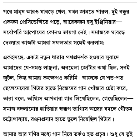
পরে মানুষ আরও ঘাবড়ে গেল, যখন জানতে পারল, দুই বন্ধুর
একজন প্রেসিডেন্সিতে পড়ে, আরেকজন হবু ইঞ্জিনিয়ার—
সর্বোপরি আপোষের কোনও জায়গা নেই। সমাজকে ঘাবড়ে
দেওয়ার কাজটা আমরা সফলতার সঙ্গেই করলাম;
একইসঙ্গে, একটা নতুন ধারার পথপ্রদর্শক হওয়ার সুবাদে
আমাদের যে-সমস্ত লাঞ্ছনা, অবহেলা জোটার কথা ছিল, সবই
জুটল, কিন্তু আমরা ভ্রুক্ষেপও করিনি। আজকে যে শত-শত
ছেলেমেয়েরা গিটার হাতে নিজেদের গান খোঁজার চেষ্টা করে,
তারা বলে, ভাগ্যিস আপনারা গান লিখেছিলেন, গেয়েছিলেন—
সমাজ বদলানোর হাতিয়ার স্বরূপ ভাগ্যিস অস্ত্রের বদলে গৌতম
চট্টোপাধ্যায়, রঞ্জনপ্রসাদ হাতে তুলে নিয়েছিল গিটার।
আমার আর মণির মধ্যে গান নিয়ে তর্কও হত প্রচুর। শুধু যে তুই