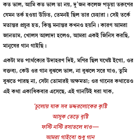
কত ভাল, আমি কত ভাল তা নয়, দু’জন কলেজ পড়ুয়া তরুণের
যেমন তর্ক হওয়া উচিত, তেমনই ছিল তার চেহারা। সেই তর্কে
মতান্তর প্রচুর হত, কিন্তু মনান্তর কখনও হয়নি। কারণ আমরা
জানতাম, খোলস আলাদা হলেও, আমরা একই জিনিস করছি,
মানুষের গান গাইছি।
একটা মত পার্থক্যের উদাহরণ দিই, মণির ছিল যথেষ্ট ইগো, ওর
বক্তব্য, কেউ ওর গান বুঝলে ভাল, না বুঝলে সরে যাও, তুমি
বুঝতে পারছ না, সেটা তোমারই অক্ষমতা; ওর গানের কথাতেও
এই কথা একাধিকবার এসেছে, এই গানটিই ধরা যাক,
‘চুলোয় যাক সব ভদ্দরলোকের কৃষ্টি
আসুক তেড়ে বৃষ্টি
ফস্টি নস্টি রসাতলে দাও—
আমরা গাইবো শুধু গান