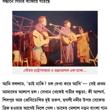
সন্ধানে গিটার বাজিয়ে গাইছে’
গৌতম চট্টোপাধ্যায় ও রঞ্জনপ্রসাদ এক মঞ্চে…
আমি বললাম, ‘তাই নাকি? চল দেখা করে আসি’— সেই প্রথম
আমাদের আলাপ হল। সেখান থেকেই গভীর বন্ধুতা; কী আশ্চর্য,
শিবপুর আর প্রেসিডেন্সির দুই তরুণ, হুগলী নদীর উপর সেকেন্ড
ব্রিজ হওয়ার আগেই মিলে গেল। তাদের মেলাল নতুন বাংলা গান