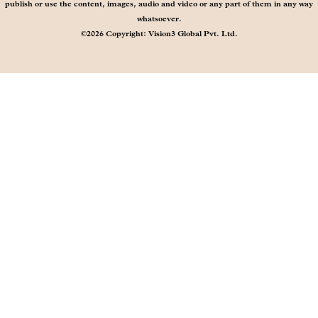
publish or use the content, images, audio and video or any part of them in any way
whatsoever.
©2026 Copyright: Vision3 Global Pvt. Ltd.