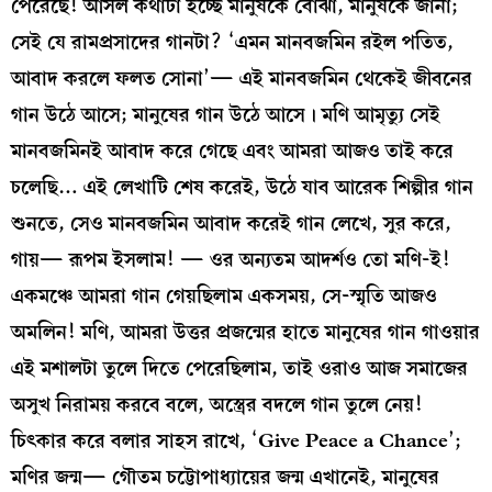
পেরেছে! আসল কথাটা হচ্ছে মানুষকে বোঝা, মানুষকে জানা;
সেই যে রামপ্রসাদের গানটা? ‘এমন মানবজমিন রইল পতিত,
আবাদ করলে ফলত সোনা’— এই মানবজমিন থেকেই জীবনের
গান উঠে আসে; মানুষের গান উঠে আসে। মণি আমৃত্যু সেই
মানবজমিনই আবাদ করে গেছে এবং আমরা আজও তাই করে
চলেছি… এই লেখাটি শেষ করেই, উঠে যাব আরেক শিল্পীর গান
শুনতে, সেও মানবজমিন আবাদ করেই গান লেখে, সুর করে,
গায়— রূপম ইসলাম! — ওর অন্যতম আদর্শও তো মণি-ই!
একমঞ্চে আমরা গান গেয়ছিলাম একসময়, সে-স্মৃতি আজও
অমলিন! মণি, আমরা উত্তর প্রজন্মের হাতে মানুষের গান গাওয়ার
এই মশালটা তুলে দিতে পেরেছিলাম, তাই ওরাও আজ সমাজের
অসুখ নিরাময় করবে বলে, অস্ত্রের বদলে গান তুলে নেয়!
চিৎকার করে বলার সাহস রাখে, ‘Give Peace a Chance’;
মণির জন্ম— গৌতম চট্টোপাধ্যায়ের জন্ম এখানেই, মানুষের