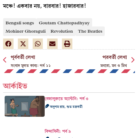
মঞ্চে! একবার নয়, বারবার! হাজারবার!
Bengali songs
Goutam Chattopadhyay
Mohiner Ghoraguli
Revolution
The Beatles
পূর্ববর্তী লেখা
পরবর্তী লেখা
সংবাদ মূলত কাব‍্য: পর্ব ১১
মনরো, মন ও মিথ
আর্কাইভ
বেঙ্গালুরুতে অ্যান্টনি: পর্ব ৩
অনুপম রায়, শুভ চক্রবর্তী
বিন্দাসিনী: পর্ব ৯