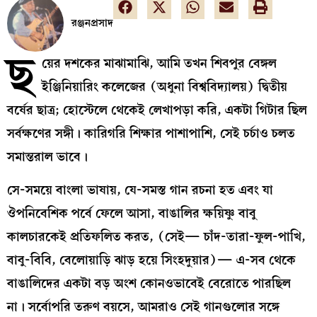
রঞ্জনপ্রসাদ
ছ
য়ের দশকের মাঝামাঝি, আমি তখন শিবপুর বেঙ্গল
ইঞ্জিনিয়ারিং কলেজের (অধুনা বিশ্ববিদ্যালয়) দ্বিতীয়
বর্ষের ছাত্র; হোস্টেলে থেকেই লেখাপড়া করি, একটা গিটার ছিল
সর্বক্ষণের সঙ্গী। কারিগরি শিক্ষার পাশাপাশি, সেই চর্চাও চলত
সমান্তরাল ভাবে।
সে-সময়ে বাংলা ভাষায়, যে-সমস্ত গান রচনা হত এবং যা
ঔপনিবেশিক পর্বে ফেলে আসা, বাঙালির ক্ষয়িষ্ণু বাবু
কালচারকেই প্রতিফলিত করত, (সেই— চাঁদ-তারা-ফুল-পাখি,
বাবু-বিবি, বেলোয়াড়ি ঝাড় হয়ে সিংহদুয়ার)— এ-সব থেকে
বাঙালিদের একটা বড় অংশ কোনওভাবেই বেরোতে পারছিল
না। সর্বোপরি তরুণ বয়সে, আমরাও সেই গানগুলোর সঙ্গে