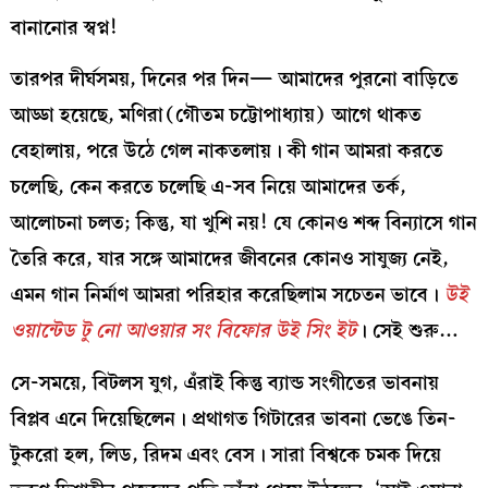
বানানোর স্বপ্ন!
তারপর দীর্ঘসময়, দিনের পর দিন— আমাদের পুরনো বাড়িতে
আড্ডা হয়েছে, মণিরা(গৌতম চট্টোপাধ্যায়) আগে থাকত
বেহালায়, পরে উঠে গেল নাকতলায়। কী গান আমরা করতে
চলেছি, কেন করতে চলেছি এ-সব নিয়ে আমাদের তর্ক,
আলোচনা চলত; কিন্তু, যা খুশি নয়! যে কোনও শব্দ বিন্যাসে গান
তৈরি করে, যার সঙ্গে আমাদের জীবনের কোনও সাযুজ্য নেই,
এমন গান নির্মাণ আমরা পরিহার করেছিলাম সচেতন ভাবে।
উই
ওয়ান্টেড টু নো আওয়ার সং বিফোর উই সিং ইট
। সেই শুরু…
সে-সময়ে, বিটলস যুগ, এঁরাই কিন্তু ব্যান্ড সংগীতের ভাবনায়
বিপ্লব এনে দিয়েছিলেন। প্রথাগত গিটারের ভাবনা ভেঙে তিন-
টুকরো হল, লিড, রিদম এবং বেস। সারা বিশ্বকে চমক দিয়ে