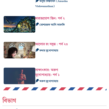
অনুষা বিশ্বনাথন (Anusha
Vishwanathan)
দারাজগোশ জিন: পর্ব ২
মোশাররফ আলি ফারুকি
আলোর রং সবুজ : পর্ব ২৩
মন্দার মুখোপাধ্যায়
সাক্ষাৎকার: অরুণ
মুখোপাধ্যায়: পর্ব ১
অরুণ মুখোপাধ্যায়
বিভাগ