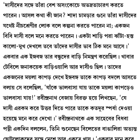
‘দাসীদের সঙ্গে তাঁরা বেশ অসংকোচে অভদ্রতাচারণ করতে
পারেন। আসল কথা কী জান? শাদা চামড়ার গুনে তাঁরা দাসীদের
যথেষ্ট নীচশ্রেণীর লোক বলে কল্পনা করতে পারেন না; একজন
বিবি দাসী বলে মনে করতে পারেন। একটা শাড়ি পরা ঝাঁটা-হস্ত
কালো-মুখ দেখলে তবে তাঁদের দাসীর ভাব ঠিক মনে আসে।’
একবার এক ইঙ্গবঙ্গ তার বন্ধুদের বাড়ি নিমন্ত্রণ করেছিল। খাবার
টেবিলে জনাকয়েক বাড়িওয়ালি আর দাসীও ছিল। তাদের
একজনের ময়লা কাপড় দেখে ইঙ্গবঙ্গ তাকে কাপড় বদলে আসতে
বলায় সে বলেছিল, ‘যাঁকে ভালবাসা যায় তাকে ময়লা কাপড়েও
ভালবাসা যায়!’ রবীন্দ্রনাথ বেজায় বিরক্ত হয়ে লিখছেন, ‘যে
দাসী এরকম করে উত্তর দিতে পারে তাকে কতদূর স্পর্ধা দেওয়া
হয়েছে মনে করে দেখো।’ রবীন্দ্রনাথকে এক সাহেবের বিধবা
পত্নী একদিন বললেন, তিনি শুনেছেন বিলেতের বাঙালিরা অত্যন্ত
ছোটলোকদের সঙ্গে মেশে আর একত্রে খায়। ‘একবার মনে করে