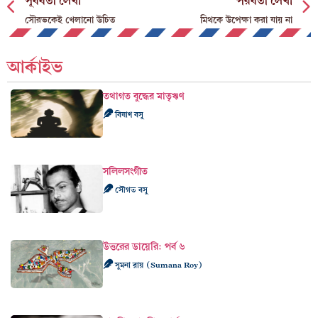
পূর্ববর্তী লেখা
পরবর্তী লেখা
সৌরভকেই খেলানো উচিত
মিথকে উপেক্ষা করা যায় না
আর্কাইভ
তথাগত বুদ্ধের মাতৃঋণ
বিষাণ বসু
সলিলসংগীত
সৌগত বসু
উত্তরের ডায়েরি: পর্ব ৬
সুমনা রায় (Sumana Roy)