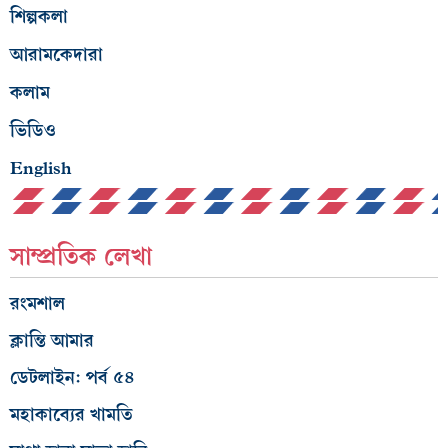
শিল্পকলা
আরামকেদারা
কলাম
ভিডিও
English
সাম্প্রতিক লেখা
রংমশাল
ক্লান্তি আমার
ডেটলাইন: পর্ব ৫৪
মহাকাব্যের খামতি