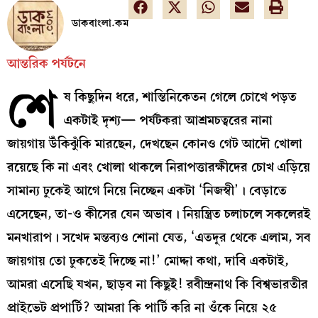
ডাকবাংলা.কম
আন্তরিক পর্যটনে
শে
ষ কিছুদিন ধরে, শান্তিনিকেতন গেলে চোখে পড়ত
একটাই দৃশ্য— পর্যটকরা আশ্রমচত্বরের নানা
জায়গায় উঁকিঝুঁকি মারছেন, দেখছেন কোনও গেট আদৌ খোলা
রয়েছে কি না এবং খোলা থাকলে নিরাপত্তারক্ষীদের চোখ এড়িয়ে
সামান্য ঢুকেই আগে নিয়ে নিচ্ছেন একটা ‘নিজস্বী’। বেড়াতে
এসেছেন, তা-ও কীসের যেন অভাব। নিয়ন্ত্রিত চলাচলে সকলেরই
মনখারাপ। সখেদ মন্তব্যও শোনা যেত, ‘এতদূর থেকে এলাম, সব
জায়গায় তো ঢুকতেই দিচ্ছে না!’ মোদ্দা কথা, দাবি একটাই,
আমরা এসেছি যখন, ছাড়ব না কিছুই! রবীন্দ্রনাথ কি বিশ্বভারতীর
প্রাইভেট প্রপার্টি? আমরা কি পার্টি করি না ওঁকে নিয়ে ২৫