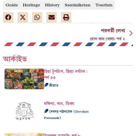
Guide
Heritage
History
Santiniketan
Tourism
পরবর্তী লেখা
চোখ-কান খোলা: পর্ব ২
আর্কাইভ
হিয়া টুপটাপ, জিয়া নস্টাল :
পর্ব ৩৩
শ্রীজাত
দক্ষিণা, দান, ভিক্ষা
দেবদত্ত পট্টনায়েক (Devdutt
Pattanaik)
উত্তরবঙ্গ ডায়েরি: পর্ব ৮