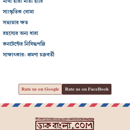
মাথা হারা মাতা হারি
সাংস্কৃতিক বোমা
সভ্যতার ক্ষত
রহস্যের অন্য ধারা
কনটেন্টের নিষিদ্ধপল্লি
সাক্ষাৎকার: শ্রমণা চক্রবর্তী
Rate us on Google
Rate us on FaceBook