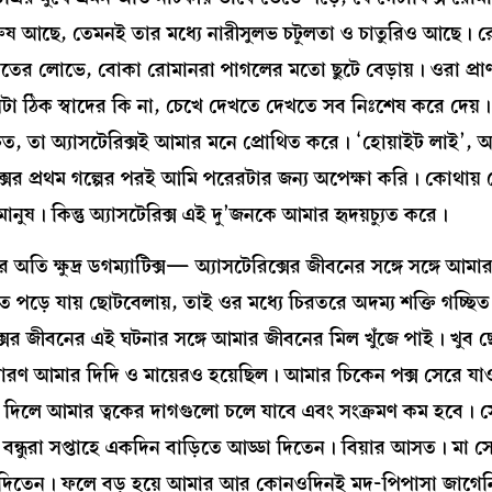
পৌরুষ আছে, তেমনই তার মধ্যে নারীসুলভ চটুলতা ও চাতুরিও আছে। 
রবতের লোভে, বোকা রোমানরা পাগলের মতো ছুটে বেড়ায়। ওরা প্র
সেটা ঠিক স্বাদের কি না, চেখে দেখতে দেখতে সব নিঃশেষ করে দেয়।
চিত, তা অ্যাসটেরিক্সই আমার মনে প্রোথিত করে। ‘হোয়াইট লাই’, অর
টেরিক্সের প্রথম গল্পের পরই আমি পরেরটার জন্য অপেক্ষা করি। কোথায়
। কিন্তু অ্যাসটেরিক্স এই দু’জনকে আমার হৃদয়চ্যুত করে।
র অতি ক্ষুদ্র ডগম্যাটিক্স— অ্যাসটেরিক্সের জীবনের সঙ্গে সঙ্গে আম
়িতে পড়ে যায় ছোটবেলায়, তাই ওর মধ্যে চিরতরে অদম্য শক্তি গচ্ছ
সের জীবনের এই ঘটনার সঙ্গে আমার জীবনের মিল খুঁজে পাই। খুব ছ
কারণ আমার দিদি ও মায়েরও হয়েছিল। আমার চিকেন পক্স সেরে যা
ে দিলে আমার ত্বকের দাগগুলো চলে যাবে এবং সংক্রমণ কম হবে। স
ন্ধুরা সপ্তাহে একদিন বাড়িতে আড্ডা দিতেন। বিয়ার আসত। মা সে
়ে দিতেন। ফলে বড় হয়ে আমার আর কোনওদিনই মদ-পিপাসা জাগেনি