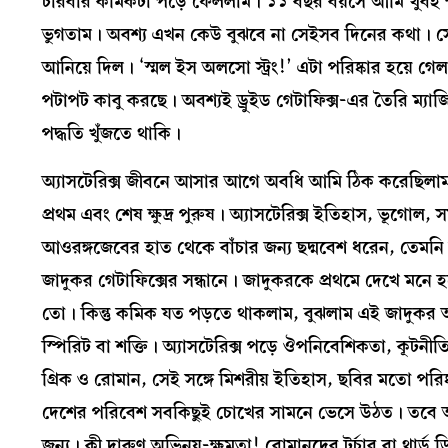
চারবার কমিকটা পড়ে ফেললাম। ১১ বছর বয়সে আমি খুবই ক্ষীণকা
ভুগতাম। অবশ্য এখন কেউ বুঝবে না সেইসব দিনের কথা। সে 
আনিয়ে দিল। ‘স্মল ইস অলসো স্ট্রং!’ এটা পরিষ্কার হয়ে গে
পটাপট কাবু করছে। অবশ্যই ড্রুইড গেটাফিক্স-এর তৈরি ম্য
পদ্ধতি খুঁজতে থাকি।
অ্যাসটেরিক্স জীবনে আসার আগে অবধি আমি ঠিক করেছিলাম,
প্রথম এবং শেষ ক্ষুদ্র পুরুষ। অ্যাসটেরিক্স ইতিহাস, ভূগোল
আওরঙ্গজেবের হাত থেকে বাঁচার জন্য ছদ্মবেশ ধরেন, তেমনি 
জাদুকর গেটাফিক্সের সন্ধানে। জাদুকরকে প্রথমে দেখে মনে হ
তো। কিন্তু কমিক যত পড়তে থাকলাম, বুঝলাম এই জাদুকর অন্
স্পিরিট বা শক্তি। অ্যাসটেরিক্স পড়ে ঔপনিবেশিকতা, কূটনী
গ্রিক ও রোমান, সেই সঙ্গে মিশরীয় ইতিহাস, ছবির মতো পরি
দেশের পরিবেশ সবকিছুই চোখের সামনে ভেসে উঠত। তবে অ্যাসট
জন্য। কী দারুণ অভিনয়-ক্ষমতা! রোমানদের টর্চার বা থার্ড 