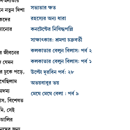
ম্মন্যতায়
সভ্যতার ক্ষত
ে নতুন দিশা
রহস্যের অন্য ধারা
িকদের
কনটেন্টের নিষিদ্ধপল্লি
ানানোর
সাক্ষাৎকার: শ্রমণা চক্রবর্তী
কলকাতার বেলুন বিলাস: পর্ব ২
ার জীবনের
কলকাতার বেলুন বিলাস: পর্ব ১
জি যেমন
ে ঢুকে পড়ে,
উল্টো দূরবিন পর্ব: ২৮
েখেছিলাম
অভয়বাবুর ভয়
অদম্য
মেঘে মেঘে বেলা : পর্ব ৯
হাস, বিশেষত
মি, সেই
কচালির
ানদের জন্য