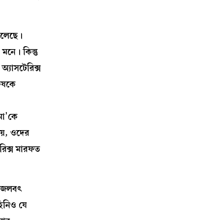
চলেছে।
মনে। কিন্তু
্যাসটেরিক্স
রুষকে
মা’কে
েয়, ওদের
েরিক্স মারফত
ছে জলবৎ
হিনিও যে