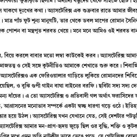
য়া ক্ষুদ্রাকৃতি ছিলাম। অন্যান্য বন্ধুদের থেকে সাইজে ছোট। হীন
যাকগে দুঃখের কথা। অ্যাসটেরিক্স এক শুক্রবার রাতে আমার জীবন
ল। মাত্র পাঁচ ফুট শূন্য মানুষটি, তার থেকে ডবল মাপের রোমান সৈন
াজিক পোশন বা মন্ত্রপূত শরবত খেয়ে। মনে মনে আমিও ওই শরবত ব
 বিয়ে করলে বাবার মতো লম্বা কাউকেই করব। অ্যাসটেরিক্স আম
, সমাজতত্ত্ব ও সেই সঙ্গে কূটনীতিও আমাকে শেখাতে শুরু করে। শিবা
অ্যাসটেরিক্সও এক ফেরিওয়ালার গাড়িতে লুকিয়ে রোমানদের শিবির
য়েছিল, ও বুঝি গুপী গাইন বাঘা বাইনের বরফি। ছবিটা সদ্য সদ্য দ
য ধাঁচের। এ তো অ্যাসটেরিক্স ও প্রতিবাদী গল অর্থাৎ ফরাসিদের 
তি, আগ্রাসনের মনোভাব সম্পর্কে একটা স্বচ্ছ ধারণা গড়ে ওঠে। ইতি
ষ্কার হয়ে উঠল। অ্যাসটেরিক্স যখন যেখানে যেত, সেই দেশটার পটভূ
েরিক্স আমার মন-প্রাণ-হৃদয় জুড়ে ছিল ওর বুদ্ধি, শক্তি ও কূট
ডিগ্রির মুখে এমন অতি নাটকীয় ভাবে ভেঙে পড়ে, যে গেটাফিক্স রোম