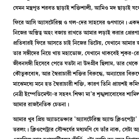
যেমন মন্ত্রপূত শরবত ছাড়াই শক্তিশালী, আমিও মদ ছাড়াই যথেষ
ফিরে আসি অ্যাসটেরিক্স ও গল-দের সাহসের গুণগানে। একদ
নিজের অস্তিত্ব অহং বজায় রাখতে আমার লড়াই করার প্রেরণা
প্রতিবারই ফিরে আসতে চাই নিজের ভিটেয়, যেখানে আমার জন্
তার সঙ্গীদের নিয়ে খায় মহাভোজ, যেখানে থাকবেই শূকর-র
জীবনসঙ্গী হিসেবে পেতে যতটা না উদগ্রীব ছিলাম, তার থেকে বেশি
কৌতুকবোধ, আর স্বৈরাচারী শক্তির বিরুদ্ধে, অন্যায়ের বিরু
মাঝেমধ্যে মনে হত স্বৈরাচারী শক্তি, কারণ তিনি প্রায়শই কমি
নেত্রী ইম্পেডিমেন্টা-র সহবৎ শিক্ষা মা’র শৃঙ্খলাবোধের শামি
আমার রাজনৈতিক চেতনা।
আমার খুব প্রিয় অ্যাডভেঞ্চার ‘অ্যাসটেরিক্স অ্যান্ড ক্লিওপ
তরলং। ক্লিওপেট্রার সৌন্দর্যের মধ্যমণি যে তাঁর নাক, সেটা অ