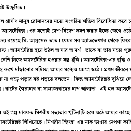
্ট উচ্ছ্বসিত।
ল গ্রামীণ মানুষ রোমানদের মতো সংগঠিত শক্তির বিরোধিতা করে 
 অ্যাসটেরিক্স। ওর মতোই দেশ-বিদেশ ভ্রমণ করার ইচ্ছে জেগে ওঠে 
য রয়েছে ঘি, আলুসেদ্ধ ভাত। যেমন সব অ্যাডভেঞ্চার থেকে ফিরে অ
োস্ট। অ্যাসটেরিক্স হয়ে উঠল আমার আদর্শ। তাকে বা তার মতো পু
 নিজে অ্যাসটেরিক্স হওয়ার মন্ত্র খুঁজি। অ্যাসটেরিক্স-এর বুদ্ধি ও
দ্ধে রুখে দাঁড়ানোর সদিচ্ছা আমার মধ্যেও জেগে ওঠে। প্রথম জীবনে 
ক্স না পড়ে পড়ার বই পড়তে বলতেন। কিন্তু অ্যাসটেরিক্সই বুঝিয়ে দ
ল। রাষ্ট্রের স্বৈরাচার বা সাম্রাজ্যবাদের চাপ আলাদা। এই হল অ্যাসট
েট্রা’। ওই গল্প মারফত মিশরীয় সভ্যতার খুঁটিনাটি হয়ে ওঠে আমার কা
্যাসটেরিক্সই শিখিয়েছে। মিশরীয় স্ফিংক্স-এর নাক ভাঙার নেপথ্য কা