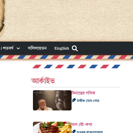
। শতবর্ষ
সলিলায়তন
English
আর্কাইভ
দিনান্তের পথিক
ঔষ্ণীক ঘোষ সোম
অথ গৌ-কথা
শুভঙ্কর বন্দ্যোপাধ্যায়