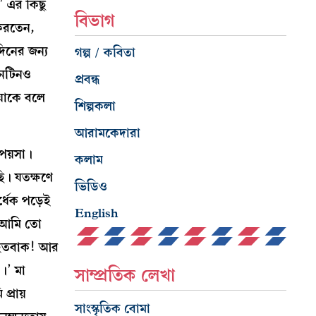
ন’ এর কিছু
বিভাগ
করতেন,
িনের জন্য
গল্প / কবিতা
িনটিনও
প্রবন্ধ
 যাকে বলে
শিল্পকলা
আরামকেদারা
পয়সা।
কলাম
ি। যতক্ষণে
ভিডিও
্ধেক পড়েই
English
 ‘আমি তো
া হতবাক! আর
।’ মা
সাম্প্রতিক লেখা
্রায়
সাংস্কৃতিক বোমা