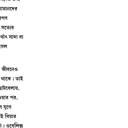
রোমানদের
াণপণ
 সত্যের
্থাৎ সাদা বা
 গেল
ার জীবনেও
িত থাকে। তাই
োটবেলায়,
ওয়ার পর,
ে যুগে
ই বিয়ার
। ওবেলিক্স