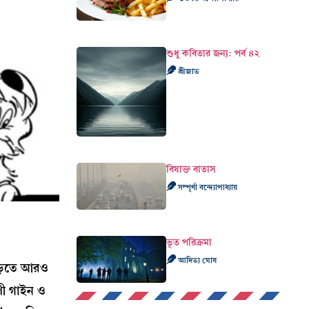
শুধু কবিতার জন্য: পর্ব ৪২
শ্রীজাত
বিষাক্ত বাতাস
সম্পূর্ণা বন্দ্যোপাধ্যায়
ভূত পরিক্রমা
আদিত্য ঘোষ
পড়তে আরও
পী গাইন ও