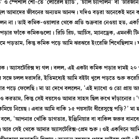
্ল্ড’ ও স্পেশাল শো-তে ‘লোরেল হার্ডি’, ‘চার্লি চ্যাপলিন’ বা ‘টারজা
ছিল আমাদের জীবনের অন্যতম আনন্দ। যদিও বড়রা অনেকেই মনে 
িলেন না। তাই কমিক-ওয়ালার থেকে প্রতি শুক্রবার নেওয়া হত, একদ
 পড়ার ফাঁকে কমিকগুলো। রিচি রিচ, আর্চিস, ম্যানড্রেক, এমনকী ট
ামে পড়তাম, কিন্তু কমিক পড়ে আমি ঝরঝরে ইংরেজি শিখেছিলাম।
িক। অ্যাসটেরিক্স দ্য গল। বলল, এই একটা কমিক পড়ার দামই ২০ 
সঙ্গে চলল দরাদরি, ইতিমধ্যেই আমি বইটা খুলে পড়তে শুরু করেছ
সার পড়ে ফেলেছি। মা তা দেখে বললেন, ‘এই দ্যাখো ও তো প্রায় অর
ও করতাম, কিন্তু সেই বয়সেও আমার সাহস ছিল রুখে দাঁড়ানোর।
কমিয়ে নিয়েছ। এবার আমি বাকি ১৫ পয়সাটা ধীরেসুস্থে পড়ি?’ ম
বলে, ‘আপনার খোঁকি ডাগতার, ইঞ্জিনিয়ার বা বাকিল জরুর বানবে
র সেই থেকে আমার অ্যাসটেরিক্স-প্রেম শুরু। ওই একদিনে আমি প