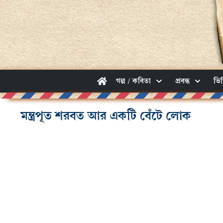
গল্প / কবিতা
প্রবন্ধ
ভি
মন্ত্রপূত শরবত আর একটি বেঁটে লোক