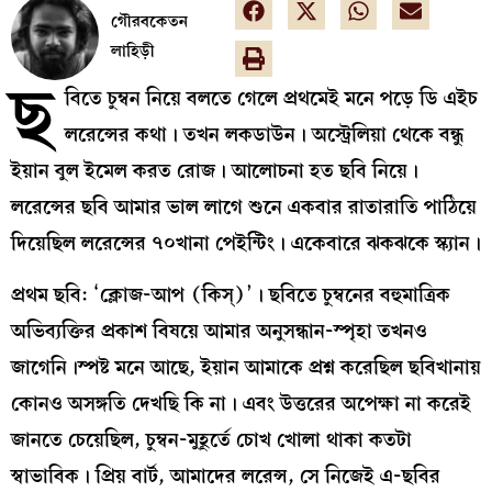
গৌরবকেতন
লাহিড়ী
ছ
বিতে চুম্বন নিয়ে বলতে গেলে প্রথমেই মনে পড়ে ডি এইচ
লরেন্সের কথা। তখন লকডাউন। অস্ট্রেলিয়া থেকে বন্ধু
ইয়ান বুল ইমেল করত রোজ। আলোচনা হত ছবি নিয়ে।
লরেন্সের ছবি আমার ভাল লাগে শুনে একবার রাতারাতি পাঠিয়ে
দিয়েছিল লরেন্সের ৭০খানা পেইন্টিং। একেবারে ঝকঝকে স্ক্যান।
প্রথম ছবি: ‘ক্লোজ-আপ (কিস্‌)’। ছবিতে চুম্বনের বহুমাত্রিক
অভিব্যক্তির প্রকাশ বিষয়ে আমার অনুসন্ধান-স্পৃহা তখনও
জাগেনি।স্পষ্ট মনে আছে, ইয়ান আমাকে প্রশ্ন করেছিল ছবিখানায়
কোনও অসঙ্গতি দেখছি কি না। এবং উত্তরের অপেক্ষা না করেই
জানতে চেয়েছিল, চুম্বন-মুহূর্তে চোখ খোলা থাকা কতটা
স্বাভাবিক। প্রিয় বার্ট, আমাদের লরেন্স, সে নিজেই এ-ছবির