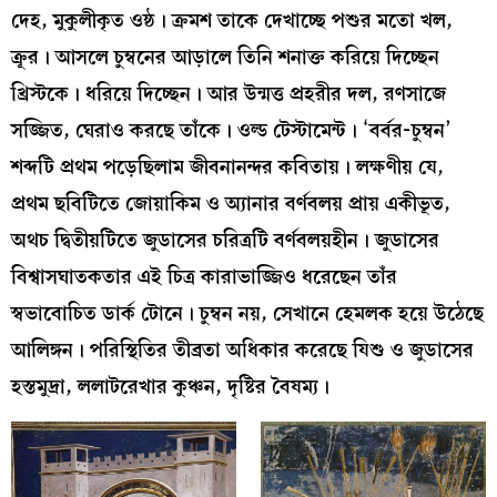
দেহ, মুকুলীকৃত ওষ্ঠ। ক্রমশ তাকে দেখাচ্ছে পশুর মতো খল,
ক্রূর। আসলে চুম্বনের আড়ালে তিনি শনাক্ত করিয়ে দিচ্ছেন
খ্রিস্টকে। ধরিয়ে দিচ্ছেন। আর উন্মত্ত প্রহরীর দল, রণসাজে
সজ্জিত, ঘেরাও করছে তাঁকে। ওল্ড টেস্টামেন্ট। ‘বর্বর-চুম্বন’
শব্দটি প্রথম পড়েছিলাম জীবনানন্দর কবিতায়। লক্ষণীয় যে,
প্রথম ছবিটিতে জোয়াকিম ও অ্যানার বর্ণবলয় প্রায় একীভূত,
অথচ দ্বিতীয়টিতে জুডাসের চরিত্রটি বর্ণবলয়হীন। জুডাসের
বিশ্বাসঘাতকতার এই চিত্র কারাভাজ্জিও ধরেছেন তাঁর
স্বভাবোচিত ডার্ক টোনে। চুম্বন নয়, সেখানে হেমলক হয়ে উঠেছে
আলিঙ্গন। পরিস্থিতির তীব্রতা অধিকার করেছে যিশু ও জুডাসের
হস্তমুদ্রা, ললাটরেখার কুঞ্চন, দৃষ্টির বৈষম্য।