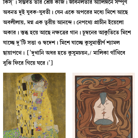
কিস্‌’। সম্ভবত তাঁর শ্রেষ্ঠ কাজ। জীবনলতার আলিঙ্গনে সম্পূর্ণ
অবনত দুই যুবক-যুবতী। যেন একে অপরের মধ্যে মিশে আছে
অবলীলায়, মগ্ন এক তূরীয় আনন্দে। নেপথ্যে প্রাচীন ইয়েলো
অকার। স্তব্ধ হয়ে আছে নক্ষত্রের গান। চুম্বনের আকুতিতে মিশে
যাচ্ছে দু’টি সত্তা ও স্বদেশ। মিশে যাচ্ছে কুসুমাস্তীর্ণ শ্যামল
ছায়াপথে। [‘দুখানি অধর হতে কুসুমচয়ন,/ মালিকা গাঁথিবে
বুঝি ফিরে গিয়ে ঘরে।’]