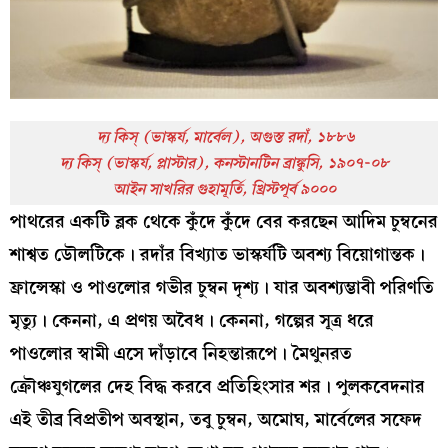
দ্য কিস্‌ (ভাস্কর্য, মার্বেল), অগুস্ত রদাঁ, ১৮৮৬
দ্য কিস্‌ (ভাস্কর্য, প্লাস্টার), কনস্টানটিন ব্রাঙ্কুসি, ১৯০৭-০৮
আইন সাখরির গুহামূর্তি, খ্রিস্টপূর্ব ৯০০০
পাথরের একটি ব্লক থেকে কুঁদে কুঁদে বের করছেন আদিম চুম্বনের
শাশ্বত ডৌলটিকে। রদাঁর বিখ্যাত ভাস্কর্যটি অবশ্য বিয়োগান্তক।
ফ্রান্সেস্কা ও পাওলোর গভীর চুম্বন দৃশ্য। যার অবশ্যম্ভাবী পরিণতি
মৃত্যু। কেননা, এ প্রণয় অবৈধ। কেননা, গল্পের সূত্র ধরে
পাওলোর স্বামী এসে দাঁড়াবে নিহন্তারূপে। মৈথুনরত
ক্রৌঞ্চযুগলের দেহ বিদ্ধ করবে প্রতিহিংসার শর। পুলকবেদনার
এই তীব্র বিপ্রতীপ অবস্থান, তবু চুম্বন, অমোঘ, মার্বেলের সফেদ