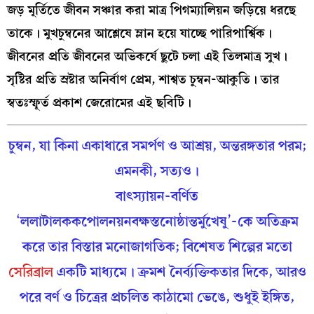
জড় মূর্তিতে জীবন সঞ্চার করা মাত্র পিগম্যালিয়ন জড়িয়ে ধরছে
তাকে। মুখচুম্বনের আশ্লেষে ম্লান হয়ে যাচ্ছে পারিপার্শ্বিক।
জীবনের প্রতি জীবনের অভিকর্ষে ছুটে চলা এই তিলমাত্র সুখ।
সৃষ্টির প্রতি স্রষ্টার অনির্বাণ প্রেম, শাশ্বত চুম্বন-আকুতি। তার
স্বতঃস্ফূর্ত প্রকাশ জেরোমের এই ছবিটি।
চুম্বন, যা কিনা একাধারে সমর্পণ ও আশ্রয়, অন্তরঙ্গতার পরম;
এমনকী, সত্যও।
বাৎস্যায়ন-বর্ণিত
‘ললাটালককপোলনয়নবক্ষস্তনোষ্ঠান্তর্মুখেষু’-কে অতিক্রম
করে তার বিস্তার মনোজাগতিক; বিশেষত শিল্পের মতো
সেরিব্রাল
একটি মাধ্যমে। ক্রমশ নৈর্ব্যক্তিকতার দিকে, আরও
পরে বর্ণ ও চিত্রের প্রচলিত কাঠামো ভেঙে, শুধুই ইঙ্গিত,