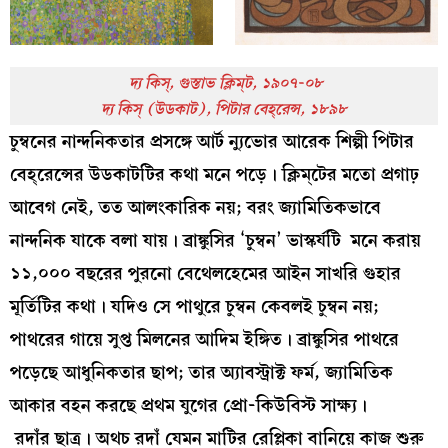
দ্য কিস্‌, গুস্তাভ ক্লিম্‌ট, ১৯০৭-০৮
দ্য কিস্‌ (উডকাট), পিটার বেহ্‌রেন্স, ১৮৯৮
চুম্বনের নান্দনিকতার প্রসঙ্গে আর্ট ন্যুভোর আরেক শিল্পী পিটার
বেহ্‌রেন্সের উডকাটটির কথা মনে পড়ে। ক্লিম্‌টের মতো প্রগাঢ়
আবেগ নেই, তত আলংকারিক নয়; বরং জ্যামিতিকভাবে
নান্দনিক যাকে বলা যায়। ব্রাঙ্কুসির ‘চুম্বন’ ভাস্কর্যটি মনে করায়
১১,০০০ বছরের পুরনো বেথেলহেমের আইন সাখরি গুহার
মূর্তিটির কথা। যদিও সে পাথুরে চুম্বন কেবলই চুম্বন নয়;
পাথরের গায়ে সুপ্ত মিলনের আদিম ইঙ্গিত। ব্রাঙ্কুসির পাথরে
পড়েছে আধুনিকতার ছাপ; তার অ্যাবস্ট্রাক্ট ফর্ম, জ্যামিতিক
আকার বহন করছে প্রথম যুগের প্রো-কিউবিস্ট সাক্ষ্য।
রদাঁর ছাত্র। অথচ রদাঁ যেমন মাটির রেপ্লিকা বানিয়ে কাজ শুরু