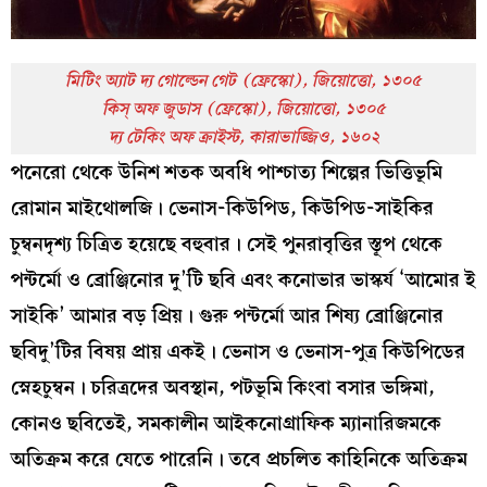
মিটিং অ্যাট দ্য গোল্ডেন গেট (ফ্রেস্কো), জিয়োত্তো, ১৩০৫
কিস্‌ অফ জুডাস (ফ্রেস্কো), জিয়োত্তো, ১৩০৫
দ্য টেকিং অফ ক্রাইস্ট, কারাভাজ্জিও, ১৬০২
পনেরো থেকে উনিশ শতক অবধি পাশ্চাত্য শিল্পের ভিত্তিভূমি
রোমান মাইথোলজি। ভেনাস-কিউপিড, কিউপিড-সাইকির
চুম্বনদৃশ্য চিত্রিত হয়েছে বহুবার। সেই পুনরাবৃত্তির স্তূপ থেকে
পন্টর্মো ও ব্রোঞ্জিনোর দু’টি ছবি এবং কনোভার ভাস্কর্য ‘আমোর ই
সাইকি’ আমার বড় প্রিয়। গুরু পন্টর্মো আর শিষ্য ব্রোঞ্জিনোর
ছবিদু’টির বিষয় প্রায় একই। ভেনাস ও ভেনাস-পুত্র কিউপিডের
স্নেহচুম্বন। চরিত্রদের অবস্থান, পটভূমি কিংবা বসার ভঙ্গিমা,
কোনও ছবিতেই, সমকালীন আইকনোগ্রাফিক ম্যানারিজমকে
অতিক্রম করে যেতে পারেনি। তবে প্রচলিত কাহিনিকে অতিক্রম