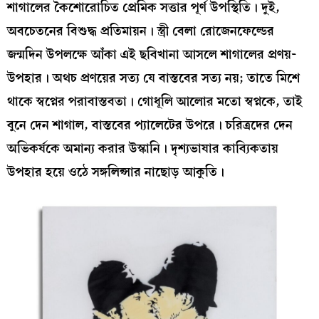
শাগালের কৈশোরোচিত প্রেমিক সত্তার পূর্ণ উপস্থিতি। দুই,
অবচেতনের বিশুদ্ধ প্রতিমায়ন। স্ত্রী বেলা রোজেনফেল্ডের
জন্মদিন উপলক্ষে আঁকা এই ছবিখানা আসলে শাগালের প্রণয়-
উপহার। অথচ প্রণয়ের সত্য যে বাস্তবের সত্য নয়; তাতে মিশে
থাকে স্বপ্নের পরাবাস্তবতা। গোধূলি আলোর মতো স্বপ্নকে, তাই
বুনে দেন শাগাল, বাস্তবের প্যালেটের উপরে। চরিত্রদের দেন
অভিকর্ষকে অমান্য করার উস্কানি। দৃশ্যভাষার কাব্যিকতায়
উপহার হয়ে ওঠে সঙ্গলিপ্সার নাছোড় আকুতি।