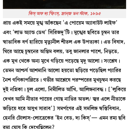
কিস্‌ অফ দ্য স্ফিংস্‌, ফ্রান্‌জ ভন স্টাক, ১৮৯৫
প্রায় একই সময়ে মুঙ্খ আঁকছেন ‘এ পোয়েম অ্যাবাউট লাইফ’
এবং ‘লাভ অ্যান্ড ডেথ’ সিরিজদু’টি। মুঙ্খের ছবিতে চুম্বন তার
স্বাভাবিক বর্ণ হারিয়ে মৃত্যুনীল শীতল এক উপত্যকা। এত বিষাদ,
ঘিরে আছে চুম্বনের অন্তিম বলয়, তবু জানলার পাশে, নিভৃতে,
এক মুখ থেকে অন্য মুখে গড়িয়ে পড়েছে মৃদু আলো। সংশ্লেষ।
তেমন আশ্চর্য আশমানি আলো হয়তো ছড়িয়ে পড়েছিল প্যারির
নৈশ গণিকাপল্লিতে। গভীর আশ্লেষে পরস্পরের মুখচুম্বন করছে
দুই নগ্নিকা। চুল এলো, নিমীলিত আঁখি, আলিঙ্গনাবদ্ধ। [‘লুকিয়ে
দেখব আমি নীতার পায়ের গোছ নাভির অতল/ জ্বর এলে নীতাকে
জড়িয়ে ধরে অসুখ সারাব’] সমর্পণের এই সমলিঙ্গ স্বস্তিবিধান,
হেনরি টোলাস-লোত্রেকের ‘ইন বেড, দ্য কিস্‌’— এমন রম্য ছবি
রমা ঘোষ কি দেখেছিলেন?