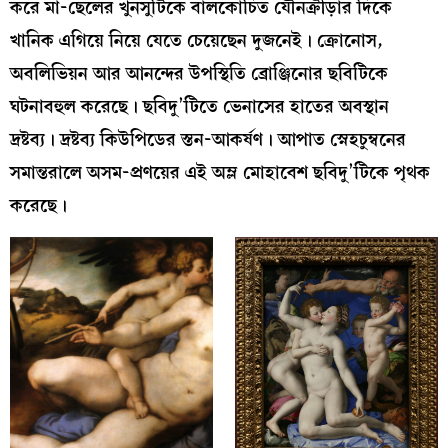
করে মা-ছেলের খুনসুটিকে বালকোচিত যৌনক্রীড়ার দিকে
খানিক এগিয়ে নিয়ে যেতে চেয়েছেন দুজনেই। ক্রোনোস,
অবলিভিয়ন আর আনন্দের উপস্থিতি ব্রোঞ্জিনোর ছবিটিকে
ঘটনাবহুল করেছে। ছবিদু’টিতে ভেনাসের হাতের অবস্থান
দ্রষ্টব্য। দ্রষ্টব্য কিউপিডের স্তন-আকর্ষণ। আপাত স্নেহচুম্বনের
সমান্তরালে অসম-প্রণয়ের এই অম্ল মোহাবেশ ছবিদু’টিকে পৃথক
করেছে।