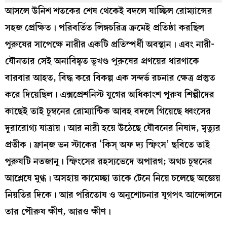
আসলে উনিশ শতকের শেষ থেকেই বদলে যাচ্ছিল রোম্যান্সের
সহজ প্রেক্ষিত। পরিবর্তিত লিঙ্গচরিত্র ক্রমেই প্রতিষ্ঠা করছিল
পুরুষের সাপেক্ষে নারীর একটি প্রতিস্পর্ধী অবস্থান। এবং নারী-
যৌনতার সেই অনাবিষ্কৃত ভূখণ্ড পুরুষের প্রণয়ের ধারণাকে
বারবার আহত, বিদ্ধ করে বিকল্প এক সন্দর্ভ রচনার ক্ষেত্র প্রস্তুত
করে দিয়েছিল। এক্সপ্রেশনিস্ট যুগের অধিকাংশ পুরুষ শিল্পীদের
কাছেই তাই চুম্বনের রোম্যান্টিক আবহ বদলে গিয়েছে ধ্বংসের
দুরারোগ্য যাত্রায়। আর নারী হয়ে উঠেছে যৌবনের নিষাদ, মৃত্যুর
প্রতীক। ফ্রান্‌জ ভন স্টাকের ‘কিস্‌ অফ দ্য স্ফিংস’ ছবিতে তাই
পুরুষটি নতজানু। স্ফিংসের রহস্যভেদে অপারগ; অথচ চুম্বনের
আশ্লেষে মুগ্ধ। অসহায় কামেচ্ছা তাকে টেনে নিয়ে চলেছে অজ্ঞেয়
নিয়তির দিকে। আর পরিতোষ ও অনুশোচনার যুগপৎ আন্দোলনে
তার পৌরুষ ক্ষীণ, আরও ক্ষীণ।