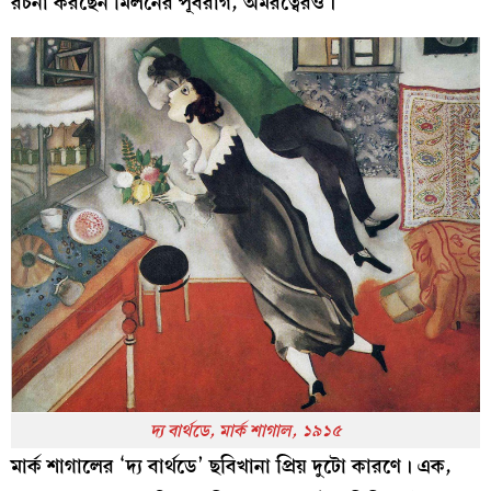
রচনা করছেন মিলনের পূর্বরাগ, অমরত্বেরও।
দ্য বার্থডে, মার্ক শাগাল, ১৯১৫
মার্ক শাগালের ‘দ্য বার্থডে’ ছবিখানা প্রিয় দুটো কারণে। এক,