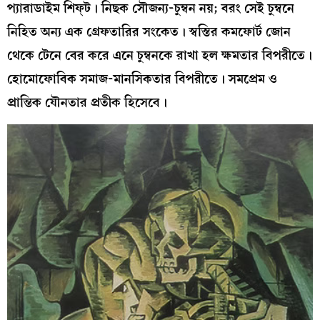
প্যারাডাইম শিফ্‌ট। নিছক সৌজন্য-চুম্বন নয়; বরং সেই চুম্বনে
নিহিত অন্য এক গ্রেফতারির সংকেত। স্বস্তির কমফোর্ট জোন
থেকে টেনে বের করে এনে চুম্বনকে রাখা হল ক্ষমতার বিপরীতে।
হোমোফোবিক সমাজ-মানসিকতার বিপরীতে। সমপ্রেম ও
প্রান্তিক যৌনতার প্রতীক হিসেবে।