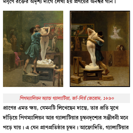
মসৃণে রক্তের অদৃশ্য দাগে লেখা হয় প্রণয়ের অনশ্বর গান।
পিগম্যালিয়ন অ্যান্ড গ্যালাটিয়া, জাঁ-লিয়ঁ জেরোম, ১৮৯০
প্রাণের এমত ক্ষয়, যেমনটি লিখেছেন দান্তে, তার প্রতি মুখে
দাঁড়িয়ে পিগম্যালিয়ন আর গ্যালাটিয়ার চুম্বনদৃশ্যের সঞ্জীবনী মনে
পড়ে যায়। এ যেন প্রাণপ্রতিষ্ঠার চুম্বন। আফ্রোদিতি, গ্যালাটিয়ার