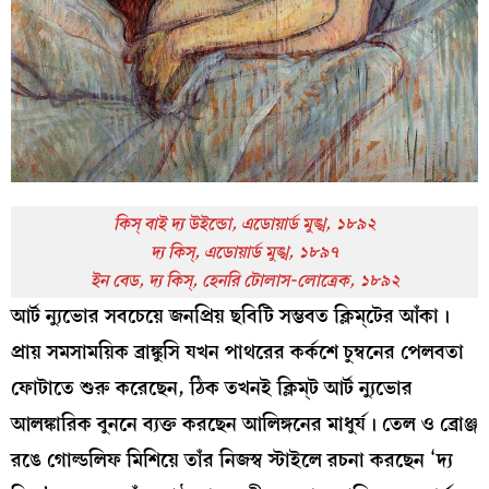
কিস্‌ বাই দ্য উইন্ডো, এডোয়ার্ড মুঙ্খ, ১৮৯২
দ্য কিস্‌, এডোয়ার্ড মুঙ্খ, ১৮৯৭
ইন বেড, দ্য কিস্‌, হেনরি টোলাস-লোত্রেক, ১৮৯২
আর্ট ন্যুভোর সবচেয়ে জনপ্রিয় ছবিটি সম্ভবত ক্লিম্‌টের আঁকা।
প্রায় সমসাময়িক ব্রাঙ্কুসি যখন পাথরের কর্কশে চুম্বনের পেলবতা
ফোটাতে শুরু করেছেন, ঠিক তখনই ক্লিম্‌ট আর্ট ন্যুভোর
আলঙ্কারিক বুননে ব্যক্ত করছেন আলিঙ্গনের মাধুর্য। তেল ও ব্রোঞ্জ
রঙে গোল্ডলিফ মিশিয়ে তাঁর নিজস্ব স্টাইলে রচনা করছেন ‘দ্য