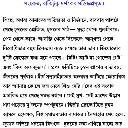
সংকেত, বাকিটুকু দর্শকের মস্তিষ্কপ্রসূত।
শিল্পে, অথবা আমাদের অভিজ্ঞতা ও নির্জ্ঞানে, বারবার পালটে
গেছে চুম্বনের প্রেক্ষিত, চুম্বনের পাঠ— মৃত্যু থেকে পুনর্জীবনে;
প্রেম থেকে কামে; আসক্তি থেকে বিচ্ছেদে; আনুগত্য থেকে
বিরোধিতার বহুমাত্রিকতায় ব্যক্ত হয়েছে তার ভাব। জিয়োত্তোর
দু’টি ফ্রেস্কোর কথা মনে পড়ছে। ‘মিটিং অ্যাট দ্য গোল্ডেন গেট’
এবং ‘কিস্‌ অফ জুডাস’। প্রথম ছবিটিতে চুম্বন প্রাণের বার্তাবহ,
জীবনের পূর্বরাগ। দীর্ঘ সন্তানহীনতার অন্ধকার কাটিয়ে জোয়াকিম
আর অ্যানার কোলে জন্ম নেবে শিশু মেরি। দৈব এই সংবাদ
প্রচারিত হয়ে গেছে সমস্ত নগরে। সেই সুখ, সেই প্রাণের উদ্ভাস
ধরা পড়েছে দু’জনের স্পর্শচুম্বনে। দ্বিতীয় ফ্রেস্কোটিতে চুম্বন
আসলে হেমলক, বিশ্বাসঘাতকতার নামান্তর। নৈশাহার শেষ হলে,
জুডাস জড়িয়ে ধরছেন যিশুকে। চুম্বনের জন্য এগিয়ে যাচ্ছে তার