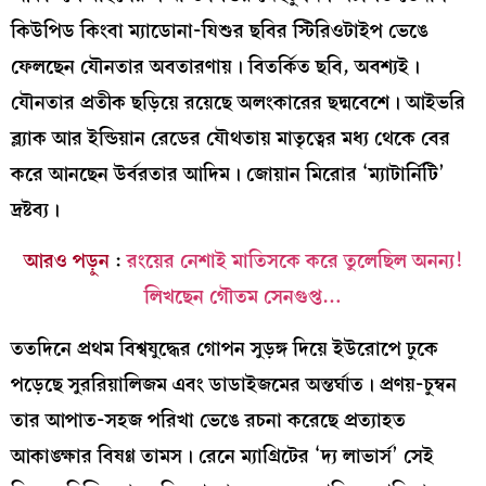
কিউপিড কিংবা ম্যাডোনা-যিশুর ছবির স্টিরিওটাইপ ভেঙে
ফেলছেন যৌনতার অবতারণায়। বিতর্কিত ছবি, অবশ্যই।
যৌনতার প্রতীক ছড়িয়ে রয়েছে অলংকারের ছদ্মবেশে। আইভরি
ব্ল্যাক আর ইন্ডিয়ান রেডের যৌথতায় মাতৃত্বের মধ্য থেকে বের
করে আনছেন উর্বরতার আদিম। জোয়ান মিরোর ‘ম্যাটার্নিটি’
দ্রষ্টব্য।
আরও পড়ুন
:
রংয়ের নেশাই মাতিসকে করে তুলেছিল অনন্য!
লিখছেন গৌতম সেনগুপ্ত…
ততদিনে প্রথম বিশ্বযুদ্ধের গোপন সুড়ঙ্গ দিয়ে ইউরোপে ঢুকে
পড়েছে সুররিয়ালিজম এবং ডাডাইজমের অন্তর্ঘাত। প্রণয়-চুম্বন
তার আপাত-সহজ পরিখা ভেঙে রচনা করেছে প্রত্যাহত
আকাঙ্ক্ষার বিষণ্ণ তামস। রেনে ম্যাগ্রিটের ‘দ্য লাভার্স’ সেই