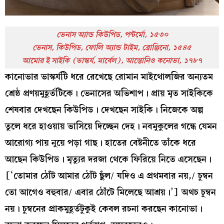
ভেনাস অ্যান্ড কিউপিড, পন্টর্মো, ১৫৩০
ভেনাস, কিউপিড, ফোলি অ্যান্ড টাইম, ব্রোঞ্জিনো, ১৫৪৫
আমোর ই সাইকি (ভাস্কর্য, মার্বেল), আন্তোনিও কনোভা, ১৭৮৭
কানোভার ভাস্কর্যটি ধরে রেখেছে রোমান মাইথোলজির অন্যতম
শ্রেষ্ঠ প্রণয়মুহূর্তটিকে। ভেনাসের অভিশাপ। প্রায় মৃত সাইকিকে
শেষবার দেখছেন কিউপিড। দেখছেন সাইকি। নিজেকে অল্প
তুলে ধরে হাওয়ায় ভাসিয়ে দিচ্ছেন দেহ। নবমুকুলের গন্ধে যেমন
আরোগ্য পায় নুয়ে পড়া গাছ। হাতের বেষ্টনীতে তাঁকে ধরে
আছেন কিউপিড। মৃত্যুর দরজা থেকে ফিরিয়ে নিতে এসেছেন।
[‘তোমার ঠোঁট আমার ঠোঁট ছুঁল/ যদিও এ প্রথমবার নয়,/ চুম্বন
তো আগেও বহুবার/ এবার ঠোঁটে মিলেছে আশ্রয়।’] অথচ চুম্বন
নয়। চুম্বনের প্রাকমুহূর্তটুকুই কেবল রচনা করছেন কানোভা।