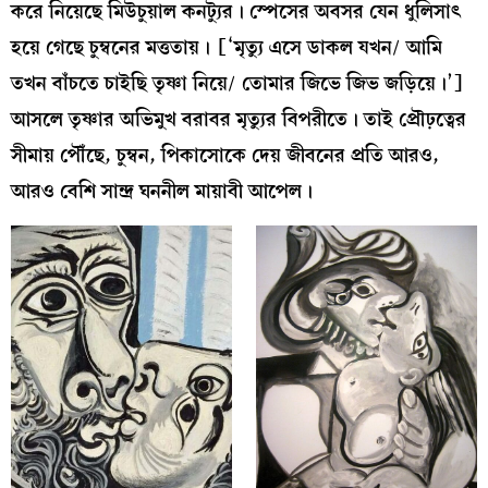
করে নিয়েছে মিউচুয়াল কনট্যুর। স্পেসের অবসর যেন ধুলিসাৎ
হয়ে গেছে চুম্বনের মত্ততায়। [‘মৃত্যু এসে ডাকল যখন/ আমি
তখন বাঁচতে চাইছি তৃষ্ণা নিয়ে/ তোমার জিভে জিভ জড়িয়ে।’]
আসলে তৃষ্ণার অভিমুখ বরাবর মৃত্যুর বিপরীতে। তাই প্রৌঢ়ত্বের
সীমায় পৌঁছে, চুম্বন, পিকাসোকে দেয় জীবনের প্রতি আরও,
আরও বেশি সান্দ্র ঘননীল মায়াবী আপেল।