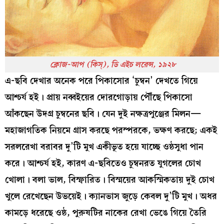
ক্লোজ-আপ (কিস্‌), ডি এইচ লরেন্স, ১৯২৮
এ-ছবি দেখার অনেক পরে পিকাসোর ‘চুম্বন’ দেখতে গিয়ে
আশ্চর্য হই। প্রায় নব্বইয়ের দোরগোড়ায় পৌঁছে পিকাসো
আঁকছেন উদগ্র চুম্বনের ছবি। যেন দুই নক্ষত্রপুঞ্জের মিলন—
মহাজাগতিক নিয়মে গ্রাস করছে পরস্পরকে, ভক্ষণ করছে; একই
সরলরেখা বরাবর দু’টি মুখ একীভূত হয়ে যাচ্ছে ওষ্ঠসুধা পান
করে। আশ্চর্য হই, কারণ এ-ছবিতেও চুম্বনরত যুগলের চোখ
খোলা। বলা ভাল, বিস্ফারিত। বিস্ময়ের আকস্মিকতায় দুই চোখ
খুলে রেখেছেন উভয়েই। ক্যানভাস জুড়ে কেবল দু’টি মুখ। অধর
কামড়ে ধরেছে ওষ্ঠ, পুরুষটির নাকের রেখা ভেঙে গিয়ে তৈরি