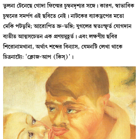
তুলনা টেনেছে গোদা ফিল্মের চুম্বনদৃশ্যর সঙ্গে। কারণ, স্বাভাবিক
চুম্বনের সমর্পণ এই ছবিতে নেই। নাটকের ব্যাকড্রপের মতো
মেকি পটভূমি; আরোপিত ভ্রু-ভঙ্গি; যুগলের স্বতঃস্ফূর্ত যোগদান
ব্যতীত আত্মসচেতন এক প্রণয়মুহূর্ত। এবং লক্ষণীয় ছবির
শিরোনামখানা, অর্থাৎ শব্দের বিন্যাস, যেমনটি লেখা থাকে
চিত্রনাট্যে: ‘ক্লোজ-আপ (কিস্‌)’।