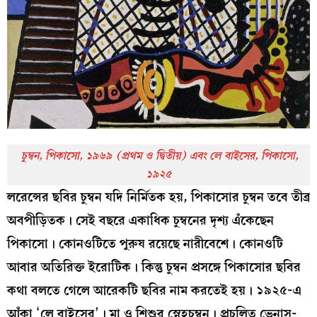
চুম্বন, পিকাসো, ১৯৬৯
(প্রথম ও দ্বিতীয়) এবং লে বাইসের, পিকাসো,
১৯২৫
লরেন্সের ছবির চুম্বন যদি নির্মিতক হয়, পিকাসোর চুম্বন তবে তীব্র
অবপীড়িতক। সেই বছরে একাধিক চুম্বনের দৃশ্য এঁকেছেন
পিকাসো। কোনওটিতে পুরুষ রয়েছে নারীবেশে। কোনওটি
আবার অতিরিক্ত ইরোটিক। কিন্তু চুম্বন প্রসঙ্গে পিকাসোর ছবির
কথা বলতে গেলে আরেকটি ছবির নাম করতেই হয়। ১৯২৫-এ
আঁকা ‘লে বাইসের’। মা ও শিশুর স্নেহচুম্বন। প্রচলিত ভেনাস-