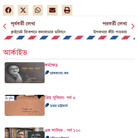
পূর্ববর্তী লেখা
পরবর্তী লেখা
ক্লাইমেট ফিকশনে কলকাতার ভবিষ্যৎ
উপকথার কীট-পতঙ্গরা
আর্কাইভ
কর্মক্ষেত্র
ডাকবাংলা.কম
প্রিয় সুবিমল: পর্ব ৩
তন্ময় ভট্টাচার্য
এক শালিক : পর্ব ১১০