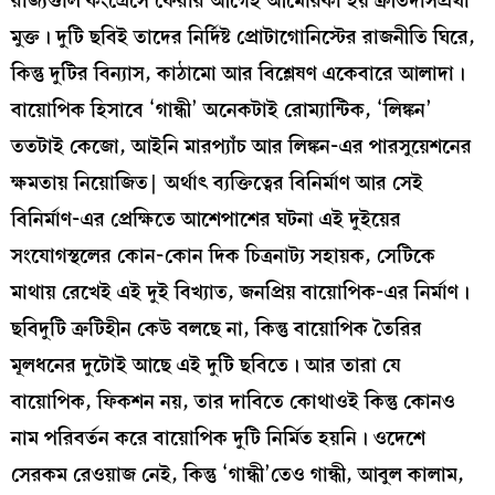
রাজ্যগুলি কংগ্রেসে ফেরার আগেই আমেরিকা হয় ক্রীতদাসপ্রথা
মুক্ত। দুটি ছবিই তাদের নির্দিষ্ট প্রোটাগোনিস্টের রাজনীতি ঘিরে,
কিন্তু দুটির বিন্যাস, কাঠামো আর বিশ্লেষণ একেবারে আলাদা।
বায়োপিক হিসাবে ‘গান্ধী’ অনেকটাই রোম্যান্টিক, ‘লিঙ্কন’
ততটাই কেজো, আইনি মারপ্যাঁচ আর লিঙ্কন-এর পারসুয়েশনের
ক্ষমতায় নিয়োজিত| অর্থাৎ ব্যক্তিত্বের বিনির্মাণ আর সেই
বিনির্মাণ-এর প্রেক্ষিতে আশেপাশের ঘটনা এই দুইয়ের
সংযোগস্থলের কোন-কোন দিক চিত্রনাট্য সহায়ক, সেটিকে
মাথায় রেখেই এই দুই বিখ্যাত, জনপ্রিয় বায়োপিক-এর নির্মাণ।
ছবিদুটি ত্রুটিহীন কেউ বলছে না, কিন্তু বায়োপিক তৈরির
মূলধনের দুটোই আছে এই দুটি ছবিতে। আর তারা যে
বায়োপিক, ফিকশন নয়, তার দাবিতে কোথাওই কিন্তু কোনও
নাম পরিবর্তন করে বায়োপিক দুটি নির্মিত হয়নি। ওদেশে
সেরকম রেওয়াজ নেই, কিন্তু ‘গান্ধী’তেও গান্ধী, আবুল কালাম,