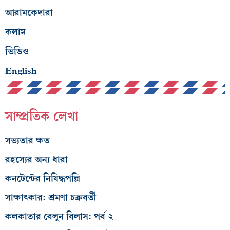
আরামকেদারা
কলাম
ভিডিও
English
সাম্প্রতিক লেখা
সভ্যতার ক্ষত
রহস্যের অন্য ধারা
কনটেন্টের নিষিদ্ধপল্লি
সাক্ষাৎকার: শ্রমণা চক্রবর্তী
কলকাতার বেলুন বিলাস: পর্ব ২