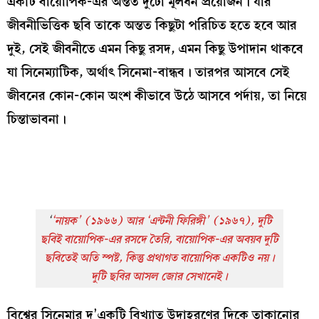
একটি বায়োপিক-এর অন্তত দুটো মূলধন প্রয়োজন। যাঁর
জীবনীভিত্তিক ছবি তাকে অন্তত কিছুটা পরিচিত হতে হবে আর
দুই, সেই জীবনীতে এমন কিছু রসদ, এমন কিছু উপাদান থাকবে
যা সিনেম্যাটিক, অর্থাৎ সিনেমা-বান্ধব। তারপর আসবে সেই
জীবনের কোন-কোন অংশ কীভাবে উঠে আসবে পর্দায়, তা নিয়ে
চিন্তাভাবনা।
‘
‘নায়ক’
(১৯৬৬) আর
‘এন্টনী ফিরিঙ্গী’
(১৯৬৭), দুটি
ছবিই বায়োপিক-এর রসদে তৈরি, বায়োপিক-এর অবয়ব দুটি
ছবিতেই অতি স্পষ্ট, কিন্তু প্রথাগত বায়োপিক একটিও নয়।
দুটি ছবির আসল জোর সেখানেই।
বিশ্বের সিনেমার দু’একটি বিখ্যাত উদাহরণের দিকে তাকানোর