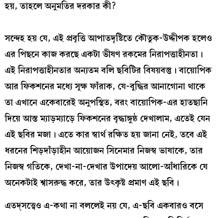
হয়, তাহলে অনুমতির দরকার কী?
সন্দেহ হয় যে, এই প্রবৃত্তি আপাতদৃষ্টিতে কৌতুক-উদ্দীপক হলেও
এর পিছনে কাজ করছে একটা ভীষণ রকমের নিরাপত্তাহীনতা।
এই নিরাপত্তাহীনতার অন্যতম বলি ছবিটির বিষয়বস্তু। বায়োপিক
আর ফিকশনের মধ্যে সূক্ষ ফাঁরাক, যে-বুদ্ধির আনাগোনা থাকে
তা এখানে একেবারেই অনুপস্থিত, বরং বায়োপিক-এর হাতছানি
দিয়ে আস্ত ম্যাড়ম্যাড়ে ফিকশনের বৃদ্ধাঙ্গুষ্ঠ দেখালাম, এতেই যেন
এই ছবির মজা। এতে কার স্বার্থ রক্ষিত হয় জানা নেই, তবে এই
ধরনের শিড়দাঁড়াহীন আয়োজন সিনেমার নিজস্ব ভাষাকে, তার
নিজস্ব গতিকে, দেখা-না-দেখার উপাদেয় আলো-আঁধারিকে যে
অনেকটাই শ্বাসরুদ্ধ করে, তার উৎকৃষ্ট প্রমাণ এই ছবি।
এতদ্স‌ত্ত্বেও এ-কথা না বললেই নয় যে, এ-ছবি একবারও বসে