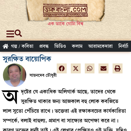
এক ডাকে গোটা বিশ্ব
গল্প / কবিতা
প্রবন্ধ
ভিডিও
কলাম
আরামকেদারা
নির্বাচ
সুরক্ষিত বায়োপিক
সায়নদেব চৌধুরী
অ
দৃষ্টের যে একাধিক অলিগার্ক আছে, তাদের থেকে
সুরক্ষিত থাকার জন্য আজকাল বহু লোক কবজিতে
লাল সুতো পেঁচিয়ে রাখে। ভক্তেরা এই রক্ষাকবচের কার্যকারিতা
সম্পর্কে, বলাই বাহুল্য, প্রমাণ বা সাক্ষ্যের অপেক্ষা করে না।
কারণ ভক্তের ধর্মই তাই। এই লেখার প্রেক্ষিতও ওই ভক্তি, যদিও