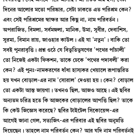
দিনের আলোর মতো পরিষ্কার, সেটা ঢাকতে এত পরিশ্রম কেন?
এবং সেই পরিশ্রমের স্বাক্ষর আর কিছু না, নাম পরিবর্তন।
অপরাজিত, বিমলা, সর্বমঙ্গলা, মানিক, উমা, সুবীর, দেবাশিস,
সুরমা, বিমান রায়, জাওহার কাউল। এই যা ‘নতুন’। বাকি তো
সবই পুনরাবৃত্তি। প্রশ্ন ওঠে যে বিভূতিভূষণের ‘পথের পাঁচালী’
তো নিজেই একটা ফিকশন, তাকে ঢেকে ‘পথের পদাবলী’ করা
কেন? এই পুনঃ-নামকরণের ধাঁধা হাস্যকর খেয়ালে রূপান্তরিত
হয় যখন বোড়াল-এর নাম ‘সোরাল’ দেওয়া হয়। কেন? বোড়াল
তো একটা আস্ত জায়গা। তখনও ছিল, আজও আছে। এই ছবির
অন্যতম চরিত্র হতে কি আজকের বোড়ালের আপত্তি ছিল? তাকে
কি কেউ জিজ্ঞেস করেছে? ছবির টাইটেল সিকোয়েন্স-এর
আগেই জানা গেল, সত্যজিৎ-এর পরিবার এই ছবির অনুমতি
দিয়েছেন। তাহলে নাম পরিবর্তন কেন? আর যদি নাম পরিবর্তনই