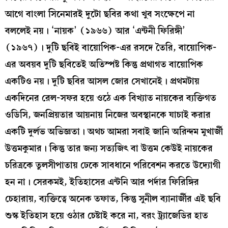
আগে বাংলা সিনেমারই দুটো ছবির কথা খুব সংক্ষেপে না
বললেই নয়। ‘নায়ক’ (১৯৬৬) আর ‘এন্টনী ফিরিঙ্গী’
(১৯৬৭)। দুটি ছবিই বায়োপিক-এর রসদে তৈরি, বায়োপিক-
এর অবয়ব দুটি ছবিতেই অতিস্পষ্ট কিন্তু প্রথাগত বায়োপিক
একটিও নয়। দুটি ছবির আসল জোর সেখানেই। প্রথমটায়
একদিনের রেল-সফর হয়ে ওঠে এক বিখ্যাত নায়কের ব্যক্তিগত
ওডিসি, জনপ্রিয়তার আয়নায় নিজের অবস্থানকে যাচাই করার
একটি দুর্লভ অভিজ্ঞতা। অথচ আমরা সবাই জানি অরিন্দম মুখার্জী
উত্তমকুমার। কিন্তু তার জন্য সত্যজিৎ বা উত্তম কেউই নায়কের
চরিত্রকে তুলসীপাতায় ঢেকে সাবধানে পরিবেশন করতে উদ্যোগী
হন না। সেরকমই, ইতিহাসের এন্টনি আর পর্দার ফিরিঙ্গির
চেহারায়, ব্যক্তিত্বে অনেক তফাত, কিন্তু সুনীল ব্যানার্জীর এই ছবি
শুস্ক ইতিহাস হয়ে ওঠার চেষ্টাই করে না, বরং ট্র্যাজেডির হাত