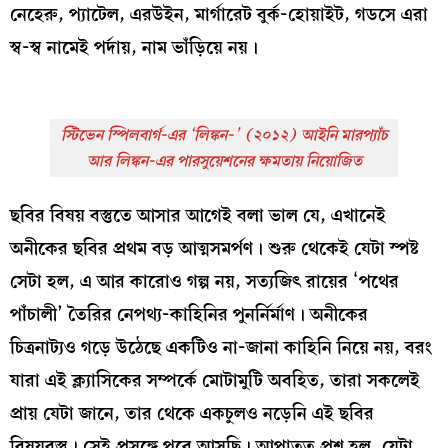
নেহেরু, প্যাটেল, এরউইন, মার্গারেট বুর্ক-হোয়াইট, গডসে এরা
স্ব-স্ব নামেই পর্দায়, নাম ভাঁড়িয়ে নয়।
স্টিভেন স্পিলবার্গ-এর
‘
লিঙ্কন-
’
(২০১২) আইনি মারপ্যাঁচ
আর লিঙ্কন-এর পারসুয়েশনের ক্ষমতায় নিয়োজিত
ছবির বিষয় বস্তুতে আসার আগেই বলা ভাল যে, এখানেই
অনীকের ছবির প্রথম বড় আত্মসমর্পণ। শুরু থেকেই যেটা স্পষ্ট
সেটা হল, এ আর কারোও গল্প নয়, সত্যজিৎ রায়ের ‘পথের
পাঁচালী’ তৈরির নেপথ্য-কাহিনির পুনর্নির্মাণ। অনীকের
চিত্রনাট্যও গড়ে উঠেছে একটিও না-জানা কাহিনি নিয়ে নয়, বরং
যারা এই ক্ল্যাসিকের সম্পর্কে মোটামুটি অবহিত, তারা সকলেই
প্রায় যেটা জানে, তার থেকে একচুলও নড়েনি এই ছবির
বিষয়বস্তু। সেই প্রসঙ্গে পরে আসছি। আপাতত প্রশ্ন হল, যেটা