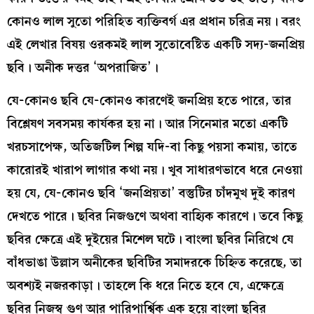
কোনও লাল সুতো পরিহিত ব্যক্তিবর্গ এর প্রধান চরিত্র নয়। বরং
এই লেখার বিষয় ওরকমই লাল সুতোবেষ্টিত একটি সদ্য-জনপ্রিয়
ছবি। অনীক দত্তর ‘অপরাজিত’।
যে-কোনও ছবি যে-কোনও কারণেই জনপ্রিয় হতে পারে, তার
বিশ্লেষণ সবসময় কার্যকর হয় না। আর সিনেমার মতো একটি
খরচসাপেক্ষ, অতিজটিল শিল্প যদি-বা কিছু পয়সা কমায়, তাতে
কারোরই খারাপ লাগার কথা নয়। খুব সাধারণভাবে ধরে নেওয়া
হয় যে, যে-কোনও ছবি ‘জনপ্রিয়তা’ বস্তুটির চাঁদমুখ দুই কারণ
দেখতে পারে। ছবির নিজগুণে অথবা বাহ্যিক কারণে। তবে কিছু
ছবির ক্ষেত্রে এই দুইয়ের মিশেল ঘটে। বাংলা ছবির নিরিখে যে
বাঁধভাঙা উল্লাস অনীকের ছবিটির সমাদরকে চিহ্নিত করেছে, তা
অবশ্যই নজরকাড়া। তাহলে কি ধরে নিতে হবে যে, এক্ষেত্রে
ছবির নিজস্ব গুণ আর পারিপার্শ্বিক এক হয়ে বাংলা ছবির