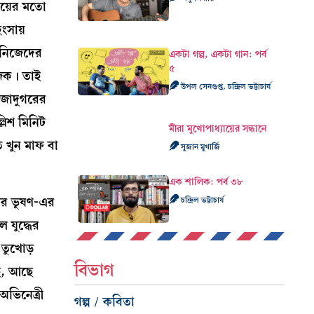
ইয়ের মতো
ংসায়
, নিজেদের
একটা গল্প, একটা গান: পর্ব
৫
জিক। তাই
উপল সেনগুপ্ত, চন্দ্রিল ভট্টাচার্য
 জাদুগরের
্লিশ মিনিট
মীরা মুখোপাধ্যায়ের সন্ধানে
 খুন মাফ বা
সুজান মুখার্জি
এক শালিক: পর্ব ৩৮
মর ভূষণ-এর
চন্দ্রিল ভট্টাচার্য
যুদ্ধের
 তুখোড়
বিভাগ
ছে, আছে
অভিনেত্রী
গল্প / কবিতা