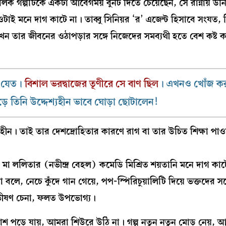
ক গল্পটিকে একটা আবেগময় বুনট দিতে চেয়েছেন, সে রান্নায় উন
াই মনে দাগ কাটে না। তাব্বু সিনিয়র ‘র’ এজেন্ট হিসাবে সংযত, কি
ন তার জীবনের ওঠাপড়ার সঙ্গে নিজেদের সমব্যথী হতে বেশ কষ্ট 
োই যেত।
বিশাল ভরদ্বাজের তূণীরে সে বাণ ছিল
। এখনও খোঁজ কর
ড়ে তিনি উদ্দেশ্যহীন ভাবে ঘোড়া ছোটালেন!
। তাই তার দেশদ্রোহিতার কারণে রাগ বা তার উচিত শিক্ষা পাও
রবির মা ললিতার (নভীন্দ্র বেহল) কমেডি মিশ্রিত শয়তানি মনে দাগ 
বলে, নেচে কুঁদে গান গেয়ে, পপ-স্পিরিচুয়ালিটি দিয়ে ভক্তদের স
ভীষণ চেনা, ফলত উপভোগ্য।
পড়ে যায়, আমরা শিউরে উঠি না। গল্প নতুন নতুন মোড় নেয়, 