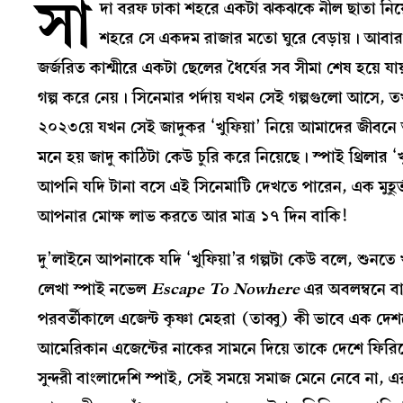
সা
দা বরফ ঢাকা শহরে একটা ঝকঝকে নীল ছাতা নিয়ে 
শহরে সে একদম রাজার মতো ঘুরে বেড়ায়। আবার
জর্জরিত কাশ্মীরে একটা ছেলের ধৈর্যের সব সীমা শেষ হয়ে যা
গল্প করে নেয়। সিনেমার পর্দায় যখন সেই গল্পগুলো আসে, 
২০২৩য়ে যখন সেই জাদুকর ‘খুফিয়া’ নিয়ে আমাদের জীবনে আ
মনে হয় জাদু কাঠিটা কেউ চুরি করে নিয়েছে। স্পাই থ্রিলার ‘খ
আপনি যদি টানা বসে এই সিনেমাটি দেখতে পারেন, এক মুহূর
আপনার মোক্ষ লাভ করতে আর মাত্র ১৭ দিন বাকি!
দু’লাইনে আপনাকে যদি ‘খুফিয়া’র গল্পটা কেউ বলে, শুন
লেখা স্পাই নভেল
Escape To Nowhere
এর অবলম্বনে বা
পরবর্তীকালে এজেন্ট কৃষ্ণা মেহরা (তাব্বু) কী ভাবে এক দে
আমেরিকান এজেন্টের নাকের সামনে দিয়ে তাকে দেশে ফিরিয়
সুন্দরী বাংলাদেশি স্পাই, সেই সময়ে সমাজ মেনে নেবে না, এ