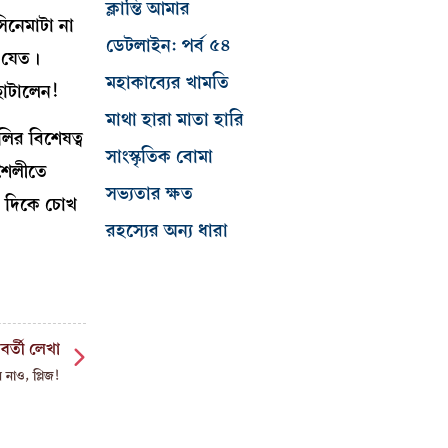
ক্লান্তি আমার
িনেমাটা না
ডেটলাইন: পর্ব ৫৪
ই যেত।
মহাকাব্যের খামতি
ছোটালেন!
মাথা হারা মাতা হারি
ির বিশেষত্ব
সাংস্কৃতিক বোমা
 শৈলীতে
সভ্যতার ক্ষত
র দিকে চোখ
রহস্যের অন্য ধারা
বর্তী লেখা
 নাও, প্লিজ!