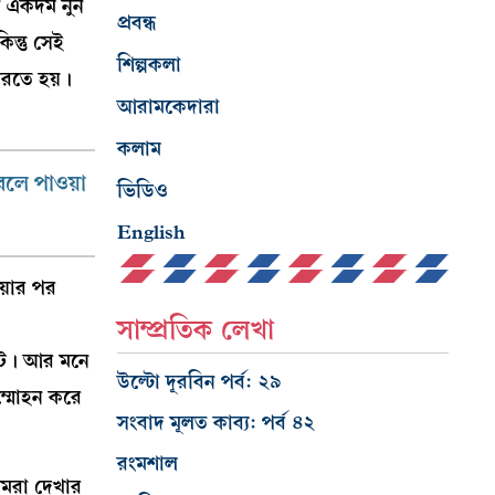
ি একদম নুন
প্রবন্ধ
ন্তু সেই
শিল্পকলা
করতে হয়।
আরামকেদারা
কলাম
লে পাওয়া
ভিডিও
English
য়ার পর
সাম্প্রতিক লেখা
কাটে। আর মনে
উল্টো দূরবিন পর্ব: ২৯
ম্মোহন করে
সংবাদ মূলত কাব্য: পর্ব ৪২
রংমশাল
আমরা দেখার