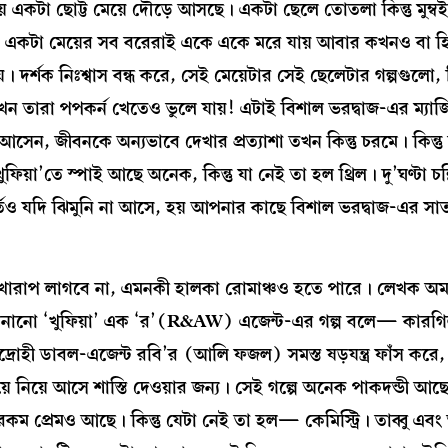
একটা ছোট্ট মেয়ে দৌড়ে আসছে। একটা ছেলে তোতলা কিন্তু মুম্ব
 একটা মেয়ের সব বরেরাই একে একে মরে যায় আবার কখনও বা হি
য়। দর্শক নিঃশ্বাস বন্ধ করে, সেই মেয়েটার সেই ছেলেটার গল্পগুলো
তখন তারা পপকর্ন খেতেও ভুলে যায়! এটাই বিশাল ভরদ্বাজ-এর ম্যা
সেন, জীবনকে অন্যভাবে দেখার প্রত্যাশা তখন কিন্তু চরমে। কিন্তু
ুফিয়া’তে স্পাই আছে অনেক, কিন্তু যা নেই তা হল থ্রিল। দু’ঘণ্টা চল
্তও যদি ঝিমুনি না আসে, হয় আপনার কাছে বিশাল ভরদ্বাজ-এর সাত
তে খারাপ লাগবে না, এমনকী হালকা রোমাঞ্চও হতে পারে। লেখক অ
নানো ‘খুফিয়া’ এক ‘র’(R&AW) এজেন্ট-এর গল্প বলে— কারগিল 
শদ্রোহী ডাবল-এজেন্ট রবি’র (আলি ফজল) সমস্ত ষড়যন্ত্র ফাঁস করে,
ে নিয়ে আসে শাস্তি দেওয়ার জন্য। সেই গল্পে অনেক পাকদন্ডী আ
রকম প্রেমও আছে। কিন্তু যেটা নেই তা হল— কেমিস্ট্রি। তাব্বু এবং 