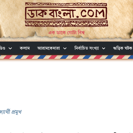
এক ডাকে গোটা বিশ্ব
ডিও
কলাম
আরামকেদারা
নির্বাচিত সংখ্যা
ঋত্বিক ঘটক
্থী প্রমুখ