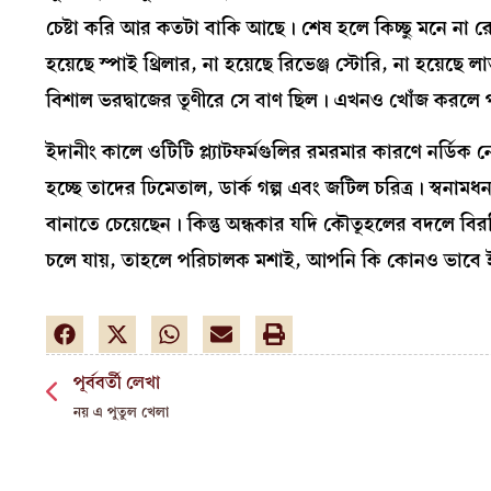
চেষ্টা করি আর কতটা বাকি আছে। শেষ হলে কিচ্ছু মনে না র
হয়েছে স্পাই থ্রিলার, না হয়েছে রিভেঞ্জ স্টোরি, না হয়েছ
বিশাল ভরদ্বাজের তূণীরে সে বাণ ছিল। এখনও খোঁজ করলে পাও
ইদানীং কালে ওটিটি প্ল্যাটফর্মগুলির রমরমার কারণে নর্ডি
হচ্ছে তাদের ঢিমেতাল, ডার্ক গল্প এবং জটিল চরিত্র। স্বনামধ
বানাতে চেয়েছেন। কিন্তু অন্ধকার যদি কৌতূহলের বদলে বি
চলে যায়, তাহলে পরিচালক মশাই, আপনি কি কোনও ভাব
পূর্ববর্তী লেখা
নয় এ পুতুল খেলা