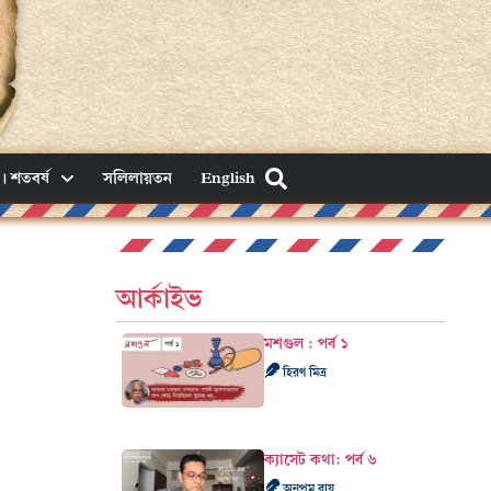
। শতবর্ষ
সলিলায়তন
English
আর্কাইভ
মশগুল : পর্ব ১
হিরণ মিত্র
ক্যাসেট কথা: পর্ব ৬
অনুপম রায়