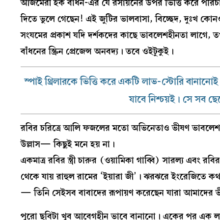
আজমেরী হক বাঁধন-এর যে রসায়নের উপর ভিত্তি করে পরিচাল
দিতে ভুলে গেছেন! এই জুটির ভালবাসা, বিচ্ছেদ, দুঃখ কোনওট
সংযমের প্রকাশ যদি দর্শকদের কাছে ভাবলেশহীনতা লাগে, তখ
বাঁধনের স্ক্রিন প্রেজেন্স অনবদ্য। তবে ওইটুকুই।
স্পাই থ্রিলারকে ভিত্তি করে একটি লাভ-স্টোরি বানান
যাবে নিশ্চয়ই। সে সব ছে
রবির চরিত্রে আলি ফজলের মতো অভিনেতাও ভীষণ ভাবলেশহীন
উল্লাস— কিছুই মনে হয় না।
একমাত্র রবির স্ত্রী চারুর (ওয়ামিকা গাব্বি) সারল্য এবং 
থেকে যায় রাহুল রামের ‘ইয়ারা জী’। ঝরঝরে ইংরেজিতে কথা 
— তিনি সেইসব বাবাদের রূপায়ণ করেছেন যারা আমাদের 
পুরো ছবিটা খুব আবেগহীন ভাবে বানানো। একের পর এক লাশ 