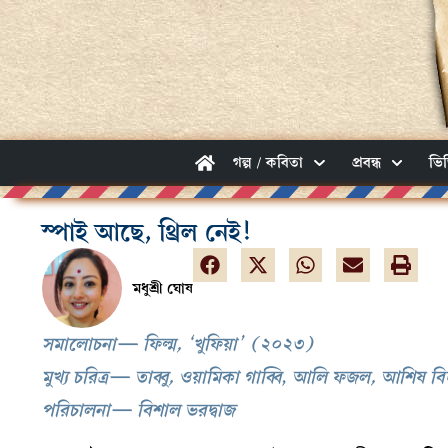
গল্প / কবিতা
প্রবন্ধ
ভি
স্পাই আছে, থ্রিল নেই!
মধুশ্রী ঘোষ
সমালোচনা— ফিল্ম, ‘খুফিয়া’ (২০২৩)
মুখ্য চরিত্র— তাব্বু, ওয়ামিকা গাব্বি
,
আলি ফজল, আশিষ বিদ্যার
পরিচালনা— বিশাল ভরদ্বাজ