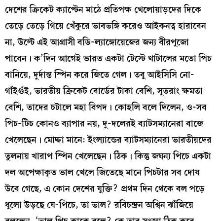
দেশের ক্রিকেট ক্যাপ্টেন মাঠে প্রতিপক্ষ খেলোয়াড়দের দিকে
তেড়ে তেড়ে গিয়ে খেঁকুরে ভাবভঙ্গি করেও আইকনত্ব হারাবেন
না, উল্টে এই আগ্রাসী বডি-ল্যাঙ্গোয়েজের জন্য বীরপুজো
পাবেন। ক’দিন আগেই ভারত একটা টেস্টে খাটালের মতো পিচ
বানিয়ে, দুর্দান্ত স্পিন করে জিতে গেল। তবু আইসিসি নো-
গাঁইগুঁই, ভারতীয় ক্রিকেট বোর্ডের টাকা বেশি, সুতরাং ক্ষমতা
বেশি, তাদের চটালে মহা বিপদ। কোহলি বলে দিলেন, ও-সব
পিচ-টিচ কোনও ব্যাপার নয়, দু-দলেরই ব্যাটসম্যানেরা বাজে
খেলেছেন। মোদ্দা মানে: ইংল্যান্ডের ব্যাটসম্যানেরা ভারতীয়দের
তুলনায় খারাপ স্পিন খেলেছেন। ঠিক। কিন্তু জঘন্য পিচে একটা
দল অপেক্ষাকৃত ভাল খেলে জিতেছে মানে পিচটার সব দোষ
উবে গেছে, এ কোন দেশের যুক্তি? প্রথম দিন থেকে বল পড়ে
ধুলো উড়ছে যে-পিচে, তা ভাল? রবিচন্দ্রন অশ্বিন ঝাঁজিয়ে