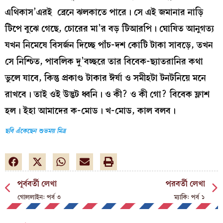
এথিকাস’এরই ব্রেনে ঝলকাতে পারে। সে এই জমানার নাড়ি
টিপে বুঝে গেছে, চোরের মা’র বড় টিআরপি। ঘোষিত আনুগত্য
যখন নিমেষে বিসর্জন দিচ্ছে পাঁচ-দশ কোটি টাকা সাবড়ে, তখন
সে নিশ্চিত, পাবলিক দু’বচ্ছরে তার বিবেক-ছ্যাতরানির কথা
ভুলে যাবে, কিন্তু প্রকাণ্ড টাকার ঈর্ষা ও সমীহটা টনটনিয়ে মনে
রাখবে। তাই ওই উদ্ভট ধ্বনি। ও কী? ও কী গো? বিবেক ফ্লাশ
হল। ইহা আমাদের ক-মোড। খ-মোড, কাল বলব।
ছবি এঁকেছেন শুভময় মিত্র
পূর্ববর্তী লেখা
পরবর্তী লেখা
গোললাইন: পর্ব ৩
ম্যাকি: পর্ব ১