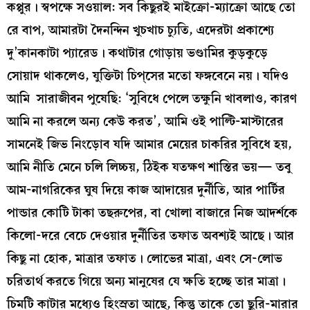
কপ্পুর। স্বপক্ষে সওয়াল: সব কিছুরই মাইক্রো-ম্যাক্রো আছে তো
রে বাপ, আমারটা দৈনন্দিন খুচখাচ চ্যুতি, এদেরটা প্রকাশ্যে
দু’কানকাটা প্যারেড। কথাটার গোড়ায় ভণ্ডামির কুড়কুড়ে
সোয়াদ থাকলেও, যুক্তিটা চিপ্‌সের মতো ফঙ্গবেনে নয়। যদিও
আমি সারাজীবন পুষেছি: ‘সুবিধে পেলে তক্ষুনি খাবলাও, কারণ
আমি না করলে অন্য কেউ করত’, আমি ওই পাল্টি-মাস্টারের
সামনেই জিভ নিংড়োব যদি আমার মেয়ের চাকরির সুবিধে হয়,
আমি নীতি মেনে চলি লিচ্চয়, ঠিইক যতক্ষণ শাস্তির ভয়— তবু
আম-নাগরিকের ঘুষ দিয়ে কাজ আদায়ের দুর্নীতি, আর পার্টির
পান্ডার কোটি টাকা তছরুপের, বা খোলা বাজারে নিজ আদর্শকে
কিলো-দরে বেচে দেওয়ার দুর্নীতির তফাত অবশ্যই আছে। আর
কিছু না হোক, মাত্রার তফাত। লোভের মাত্রা, এবং সে-লোভ
চরিতার্থ করতে গিয়ে অন্য মানুষের যে ক্ষতি হচ্ছে তার মাত্রা।
চিমটি কাটার মধ্যেও হিংস্রতা আছে, কিন্তু তাকে তো ছুরি-মারার