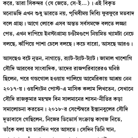
করে, তারা সিকন্দর (যে জেতে, সে-ই…)। এই বিকৃত
মনোভঙ্গি এখন শুধু ভারতে নয়, পৃথিবীময় দিব্যি ফুরফুরে মতবাদ
বলে গ্রাহ্য। আগে লোকে এসব অন্তত সর্বসমক্ষে বলতে লজ্জা
পেত, এখন দাপিয়ে ইনস্টাগ্রাম্য চণ্ডীমণ্ডপে নিয়মিত খ্যামটা নেচে
বলছে, ঝাঁপিয়ে পাশা চেলে বলছে। কচে বারো, আসছে আরও।
আসছেও বটে নূতন, নাগাড়ে, র‍্যাট-ট্যাট-ট্যাট। জামাল খাশোগি
সৌদি আরবের সাংবাদিক, তাদের রাজপরিবারেরও ঘনিষ্ঠ
ছিলেন, পরে গন্ডগোল হওয়ায় পালিয়ে আমেরিকায় আশ্রয় নেন
২০১৭-য়। ওয়শিংটন পোস্ট-এ মাসিক কলাম লিখতেন, সেখানে
সৌদি রাজকুমার মহম্মদ বিন সালমানের শাসন-নীতির কড়া
সমালোচনা করতেন। ২০১৮-র সেপ্টেম্বরে ইস্তানবুলের সৌদি
দূতাবাসে গেছিলেন, নিজের ডিভোর্স সংক্রান্ত কাগজ নিতে,
তাঁকে বলা হয় চারদিন পরে আসতে। সেদিন তিনি যান,