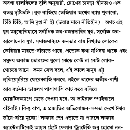
অবশ্য হালফিলের বুলি অনুযায়ী, চোখের চামড়া-হীনতাও এক
স্বতন্ত্র দৃষ্টিভঙ্গি। বুক বাজিয়ে তেজিয়ান অশ্বের ন্যায় পুকারো,
চিঁহি চিঁহি, আমি দৃপ্ত নী-হী (উয়ার মানে নীতিহীন)। অথচ এই
যুগ মনুষ্যেতিহাসে সর্বাধিক জন-নজরদারির যুগ, সর্বোচ্চ জন-
আলোচনার যুগ, সমাজমাধ্যমে জনতার রায় বিখ্যাত লোকের
কেরিয়ার মারতে-বাঁচাতে পারে, প্রত্যেক কথা নথিবদ্ধ থাকে এবং
সমুদয় অকাজ তোরঙ্গের ধুলো ঝেড়ে কেউ না কেউ লোক-
গোচরে আনে। কমন সেন্স বলে, এই কালে মানুষ এট্টু
লুকিয়েচুরিয়ে ফেরেব্বাজি করবে, নইলে তাদের অতীত-বাণী
আর বর্তমান-ডায়লগ পাশাপাশি কাট করে বসিয়ে
হোয়াটসঅ্যাপে ছেড়ে দেওয়া হবে, তা ভাইরাল স্পাইরালে
বাঁইবাঁই। কিন্তু বাপ, এ প্রজাতির অভিযোজন-ক্ষমতা দেখে ঈশ্বর
ডাঁয়ে-বাঁয়ে মুচ্ছো! লজ্জার স্প্রে এড়াতে না পারলে লজ্জার
অ্যান্টেনাটিকেই আমূল ছেঁটে ফেলার স্ট্র্যাটেজি শুধু হোমো নন-