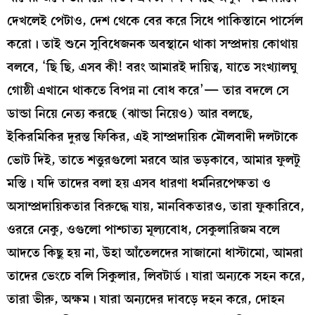
দেখলেই পেটাও, দেশ থেকে বের করে সিধে পাকিস্তানে পার্সেল
করো। তাই শুনে সুবিধেজনক অবস্থানে থাকা সম্প্রদায় কোথায়
বলবে, ‘ছি ছি, এসব কী! বরং আমারই দায়িত্ব, যাতে সংখ্যালঘু
গোষ্ঠী এখানে থাকতে বিপন্ন না বোধ করে’— তার বদলে সে
ডান্ডা নিয়ে নেত্য করছে (ঝান্ডা নিয়েও) আর বলছে,
ইকিরমিকির দুরন্ত ফিকির, এই সাম্প্রদায়িক মৌলবাদী দলটাকে
ভোট দিই, তাতে শত্তুরগুলো মরবে আর ভড়কাবে, আমার ফুলটু
মস্তি। যদি তাদের বলা হয় এসব ধারণা ধর্মনিরপেক্ষতা ও
অসাম্প্রদায়িকতার বিরুদ্ধে যায়, মানবিকতারও, তারা ফুকারিবে,
ওররে নেকু, ওগুলো পাশ্চাত্য মূল্যবোধ, সেকুলারিজম বলে
আদতে কিছু হয় না, উহা আঁতেলদের সাজানো ধাস্টামো, আমরা
তাদের ভেংচে বলি সিকুলার, লিবটার্ড। যারা অন্যকে সহন করে,
তারা ভীরু, অক্ষম। যারা অন্যদের দাবড়ে দহন করে, দোহন