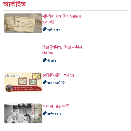
আর্কাইভ
লুচিশীল বাঙালির হারানো
ঘৃত-রাষ্ট্র
আবীর কর
হিয়া টুপটাপ, জিয়া নস্টাল :
পর্ব ৩৪
শ্রীজাত
মেডিসিনারি : পর্ব ১৫
অরুণ চ্যাটার্জি
অজানা ‘রক্তকরবী’
অর্পণ ঘোষ