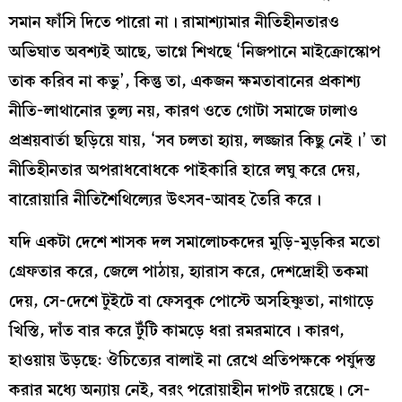
সমান ফাঁসি দিতে পারো না। রামাশ্যামার নীতিহীনতারও
অভিঘাত অবশ্যই আছে, ভাগ্নে শিখছে ‘নিজপানে মাইক্রোস্কোপ
তাক করিব না কভু’, কিন্তু তা, একজন ক্ষমতাবানের প্রকাশ্য
নীতি-লাথানোর তুল্য নয়, কারণ ওতে গোটা সমাজে ঢালাও
প্রশ্রয়বার্তা ছড়িয়ে যায়, ‘সব চলতা হ্যায়, লজ্জার কিছু নেই।’ তা
নীতিহীনতার অপরাধবোধকে পাইকারি হারে লঘু করে দেয়,
বারোয়ারি নীতিশৈথিল্যের উৎসব-আবহ তৈরি করে।
যদি একটা দেশে শাসক দল সমালোচকদের মুড়ি-মুড়কির মতো
গ্রেফতার করে, জেলে পাঠায়, হ্যারাস করে, দেশদ্রোহী তকমা
দেয়, সে-দেশে টুইটে বা ফেসবুক পোস্টে অসহিষ্ণুতা, নাগাড়ে
খিস্তি, দাঁত বার করে টুঁটি কামড়ে ধরা রমরমাবে। কারণ,
হাওয়ায় উড়ছে: ঔচিত্যের বালাই না রেখে প্রতিপক্ষকে পর্যুদস্ত
করার মধ্যে অন্যায় নেই, বরং পরোয়াহীন দাপট রয়েছে। সে-