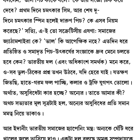
বললেন, ‘ভাল পিচ কাকে বলে? কে তার সংজ্ঞা ঠিক করে
দেবে? প্রথম দিনে চমৎকার সিম, আর শেষ দু-
দিনে চমৎকার স্পিন হলেই দারুণ পিচ? কে এসব নিয়ম
করেছে?’ সত্যি, এ-ই তো সক্রেটিসীয় এষণা: সমাজের
জ্যাঠামশাইরা কে? ‘ভাল’ কি আপেক্ষিক নহে? এতদিন ধরে
প্রতিষ্ঠিত ও সমাদৃত পিচ-উৎকর্ষের সংজ্ঞাকে ধ্রুব মেনে চলতে
হবে কেন? ভারতীয় দল (এবং অধিকাংশ সমর্থক) মনে করে,
ও-সব ভুল-ঠিকের প্রশ্ন তখন উঠবে, যদি হেরে যাই। যতক্ষণ
জিতছি, হাতে-গরম ফল পাচ্ছি, কলার ও ট্রফি যুগপৎ তোলো।
অর্থাত, অসুবিধেটা কার হচ্ছে? অন্যের। তাতে আমার কী?
অথচ সভ্যতার মূল সূত্রটাই হল, অন্যের অসুবিধের প্রতি সমান
মমত্ব নিয়ে তাকাও।
আর ইদানীং ভারতীয় সমাজের হ্যাপেনিং মন্ত্র: অন্যকে ঘেঁটি ধরে
খালের জলে ভাসিয়ে দাও। একটা দল বলছে অমুক সম্প্রদায়কে