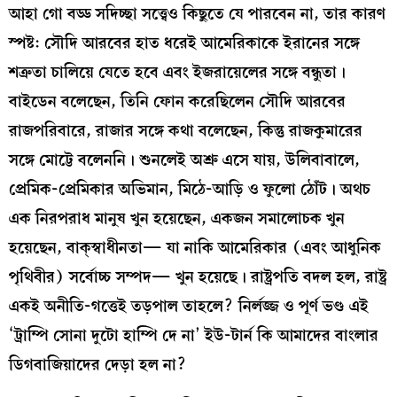
আহা গো বড্ড সদিচ্ছা সত্ত্বেও কিছুতে যে পারবেন না, তার কারণ
স্পষ্ট: সৌদি আরবের হাত ধরেই আমেরিকাকে ইরানের সঙ্গে
শত্রুতা চালিয়ে যেতে হবে এবং ইজরায়েলের সঙ্গে বন্ধুতা।
বাইডেন বলেছেন, তিনি ফোন করেছিলেন সৌদি আরবের
রাজপরিবারে, রাজার সঙ্গে কথা বলেছেন, কিন্তু রাজকুমারের
সঙ্গে মোট্টে বলেননি। শুনলেই অশ্রু এসে যায়, উলিবাবালে,
প্রেমিক-প্রেমিকার অভিমান, মিঠে-আড়ি ও ফুলো ঠোঁট। অথচ
এক নিরপরাধ মানুষ খুন হয়েছেন, একজন সমালোচক খুন
হয়েছেন, বাক্‌স্বাধীনতা— যা নাকি আমেরিকার (এবং আধুনিক
পৃথিবীর) সর্বোচ্চ সম্পদ— খুন হয়েছে। রাষ্ট্রপতি বদল হল, রাষ্ট্র
একই অনীতি-গত্তেই তড়পাল তাহলে? নির্লজ্জ ও পূর্ণ ভণ্ড এই
‘ট্রাম্পি সোনা দুটো হাম্পি দে না’ ইউ-টার্ন কি আমাদের বাংলার
ডিগবাজিয়াদের দেড়া হল না?