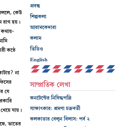
প্রবন্ধ
 বললে, কেউ
শিল্পকলা
ম রাগ হয়।
আরামকেদারা
 কথায়-
কলাম
 আমি
ভিডিও
রী কণ্ঠে
English
কাটায়? না
অফিসের
সাম্প্রতিক লেখা
ের যে
কনটেন্টের নিষিদ্ধপল্লি
রকারি
সাক্ষাৎকার: শ্রমণা চক্রবর্তী
া খেয়ে যায়।
কলকাতার বেলুন বিলাস: পর্ব ২
্গে, ভাতের