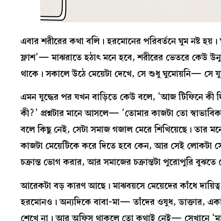
এবার শরীরের কথা বলি। হরমোনের পরিবর্তনে ঘুম নষ্ট হয়। 
ফ্লাশ’— মাঝরাতে হঠাৎ মনে হবে, শরীরের ভেতরে কেউ উনুন
থাকে। সকালে উঠে মেয়েটা দেখে, সে শুধু ঘুমোয়নি— সে যু
এমন যুদ্ধের পর যখন বাড়িতে কেউ বলে, ‘আজ টিফিনে কী দিচ
কী?’ প্রশ্নটার মানে আসলে— ‘তোমার কাজটা তো স্বাভাব
বলে কিছু নেই, সেটা সমাজ গজাল মেরে শিখিয়েছে। তার মনে
কাজটা মেয়েটিকে করে দিতে হবে কেন, আর সেই লোকটা সে
চক্রান্ত ভোগ করার, আর সমাজের চক্রান্তটা পুরোপুরি বু
আরেকটা বড় কারণ আছে। মাঝবয়সে মেয়েদের কাঁধে দায়িত্ব
হরমোনও। অন্যদিকে বাবা-মা— তাঁদের ওষুধ, ডাক্তার, 
শেখে না। আর অফিস থাকলে তো কথাই নেই— সেখানে ‘মাল্টিটাস্