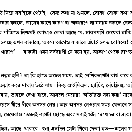
াঠি নিয়ে সবাইকে পেটাই। কেউ কথা না শুনলে, বোকা-বোকা কথা
ার করলে, কানের কাছে কারণ বা অকারণে ঘ্যানঘ্যান করলে বেদ
াঁজিতে নিশ্চয়ই কোথাও লেখা আছে যে, মাঝবয়সি মেয়েরা নাকি
 চলছে এখন বাজারে, অবশ্য আগেও বাজারে এটাই চলত বোধহয়!
খারাপ’— বাক্যটা এমন সর্বব্যাপী যে মনে হয়, আকাশ থেকে রাশভা
নতুন হবি? না কি হাতে অঢেল সময়, তাই বেশিরভাগটা রাগ করে 
ং করে মাথায় উঠে যায়। কিন্তু আইপিএল, চ্যাটিং, নেটফ্লিক্স, 
া যায়, তাহলে দেখা যাবে, আসলে মেয়েরা ‘অতিরিক্ত সহ্য করা’ নাম
 বয়সে ধীরে ধীরে অবসর নেয়। আর অবসর নেওয়ার সময় যেভাবে স
েন, মেয়েরাও তেমনই রাগটা ছোড়ে এবং সবাই ওটা দেখে ভ্যাবাচ্যাক
গ ছিল, আছে, থাকবে। শুধু এতদিন সেটা গিলে ফেলা হত—জলের সঙ