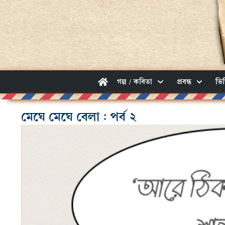
গল্প / কবিতা
প্রবন্ধ
ভি
মেঘে মেঘে বেলা : পর্ব ২