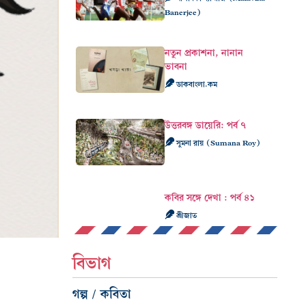
Banerjee)
নতুন প্রকাশনা, নানান
ভাবনা
ডাকবাংলা.কম
উত্তরবঙ্গ ডায়েরি: পর্ব ৭
সুমনা রায় (Sumana Roy)
কবির সঙ্গে দেখা : পর্ব ৪১
শ্রীজাত
বিভাগ
গল্প / কবিতা