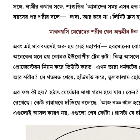
সঙ্গে, স্বামীর কথার সঙ্গে, শাশুড়ির ‘আমাদের সময় এসব হত
বয়সের পর শরীর বলে— ‘দাদা, আর হবে না। লিমিট ক্রস হ
মাঝবয়সি মেয়েদের শরীর যেন অন্তহীন টক 
এবং এই মাঝবয়সেই শুরু হয় সেই মহাপর্ব— হরমোনের রো
অনেকের মনে হয় কোনও ইউরোপীয় ট্রেন রুট। কিন্তু আসলে
প্রোজেস্টেরন নিয়ম করে ডিউটি করত। এখন তারা ধর্মঘটে
আর শরীর? সে থতমত খেয়ে, হাঁউমাঁউ করে, তুলকালাম ছোট
এর ফল কী হয়? হঠাৎ মেয়েটার মাথা গরম হয়ে যায়। কেন? 
রেখেছে। কেউ রান্নাঘরে দাঁড়িয়ে বলেছে, ‘আজ বড্ড ঝাল 
এগুলোই আসল কারণ নয়, এগুলো শেষ ফোঁটা। গ্লাসটা যে চ