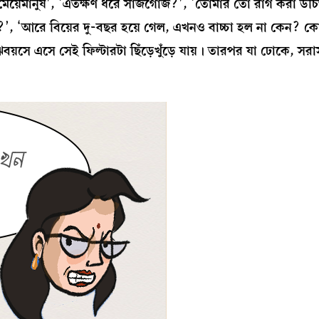
 মেয়েমানুষ’, ‘এতক্ষণ ধরে সাজগোজ?’, ‘তোমার তো রাগ করা উচ
?’, ‘আরে বিয়ের দু-বছর হয়ে গেল, এখনও বাচ্চা হল না কেন? 
য়সে এসে সেই ফিল্টারটা ছিঁড়েখুঁড়ে যায়। তারপর যা ঢোকে, সর