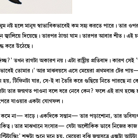
ঘুম নষ্ট হলে মানুষ স্বাভাবিকভাবেই কম সহ্য করতে পারে। তার ও
 জ্বালিয়ে দিয়েছে। তারপর ঠান্ডা ঘাম। তারপর আবার শীত। এই চ
দ্ধ করে উঠেছে।
্ছ?’ তখন রাগটা অকারণ নয়। এটা রাষ্ট্রীয় প্রতিবাদ। কারণ সেই 
িকভাবেই তোমার।’ আর মাঝবয়সে এসে মেয়েরা প্রথমবার টের পায়—
 হয়, টিফিনটা যার, সে-ই বা তৈরি করে গুছিয়ে নিতে পারছে না 
টা তার জন্মগত পাওনা বলে ধরে নেবে কেন? ফলে এই রাগ হচ্ছে
ঝতে পেরে যাওয়ার একটা যোগফল।
 কমে না— বাড়ে। একদিকে সন্তান— তার পড়াশোনা, তার ভবিষ্য
একাকিত্ব। তার মাঝখানে সংসার— যেটা অলৌকিক ভাবে নিজের কা
কিং’ শব্দটা শুনে মনে হয়, মেয়েরা বুঝি জন্মসূত্রে এক্সট্রা আটটা