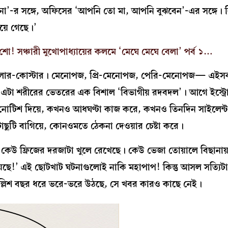
 না’-র সঙ্গে, অফিসের ‘আপনি তো মা, আপনি বুঝবেন’-এর সঙ্গে। কি
য়ে গেছে।’
শো! সঞ্চারী মুখোপাধ্যায়ের কলমে ‘মেঘে মেঘে বেলা’ পর্ব ১…
লার-কোস্টার। মেনোপজ, প্রি-মেনোপজ, পেরি-মেনোপজ— এইসব 
 এটা শরীরের ভেতরের এক বিশাল ‘বিভাগীয় রদবদল’। আগে ইস্ট্র
র নোটিশ দিয়ে, কখনও আধঘণ্টা কাজ করে, কখনও তিনদিন সাইলেন্
াছুটি বাগিয়ে, কোনওমতে ঠেকনা দেওয়ার চেষ্টা করে।
কেউ ফ্রিজের দরজাটা খুলে রেখেছে। কেউ ভেজা তোয়ালে বিছানায়
হয়েছে!’ এই ছোটখাট ঘটনাগুলোই নাকি মহাপাপ! কিন্তু আসল সত্য
ল্লিশ বছর ধরে ভরে-ভরে উঠছে, সে খবর কারও কাছে নেই।