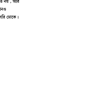
িত নয়’, আর
কোনও
াসরি ঢোকে।