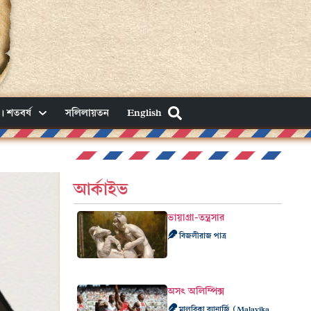
। শতবর্ষ
সলিলায়তন
English
আর্কাইভ
ভায়াগ্রা-তন্ত্রসার
বিজলীরাজ পাত্র
অসৎ অলিম্পিক্স
মালবিকা ব্যানার্জি (Malavika