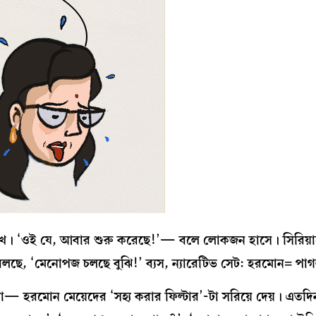
খে। ‘ওই যে, আবার শুরু করেছে!’— বলে লোকজন হাসে। সিরিয়া
মী বলছে, ‘মেনোপজ চলছে বুঝি!’ ব্যস, ন্যারেটিভ সেট: হরমোন= পা
 না— হরমোন মেয়েদের ‘সহ্য করার ফিল্টার’-টা সরিয়ে দেয়। এতদি