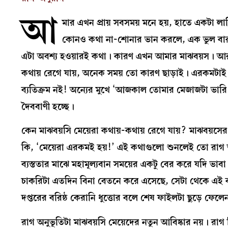
আ
মার এখন প্রায় সবসময় মনে হয়, হাতে একটা ল
কোনও কথা না-শোনার ভান করলে, এক ভুল বারব
এটা অবশ্য হওয়ারই কথা। কারণ এখন আমার মাঝবয়স। আর প
কথায় রেগে যায়, অনেক সময় তো কারণ ছাড়াই। এরকমটাই
ব্যতিক্রম নই! অন্যের মুখে ‘আজকাল তোমার মেজাজটা ভারি 
দৈববাণী হচ্ছে।
কেন মাঝবয়সি মেয়েরা কথায়-কথায় রেগে যায়? মাঝবয়সের 
কি, ‘মেয়েরা এরকমই হয়!’ এই কথাগুলো শুনলেই তো রাগ তড়া
ব্যস্ততার মাঝে মহামূল্যবান সময়ের একটু বের করে যদি ভাব
চাকরিটা এতদিন বিনা বেতনে করে এসেছে, সেটা থেকে এই
দপ্তরের বরিষ্ঠ কেরানি ধুত্তোর বলে শেষ ফাইলটা ছুড়ে ফেল
রাগ অনুভূতিটা মাঝবয়সি মেয়েদের নতুন আবিষ্কার নয়। রা