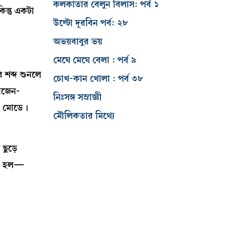
কলকাতার বেলুন বিলাস: পর্ব ১
ন্তু একটা
উল্টো দূরবিন পর্ব: ২৮
অভয়বাবুর ভয়
মেঘে মেঘে বেলা : পর্ব ৯
শব্দ শুনলে
চোখ-কান খোলা : পর্ব ৩৮
োজেন-
নিঃসঙ্গ সম্রাজ্ঞী
ট মোডে।
মৌলিকতার মিথ্যে
 ছুড়ে
িটা হল—