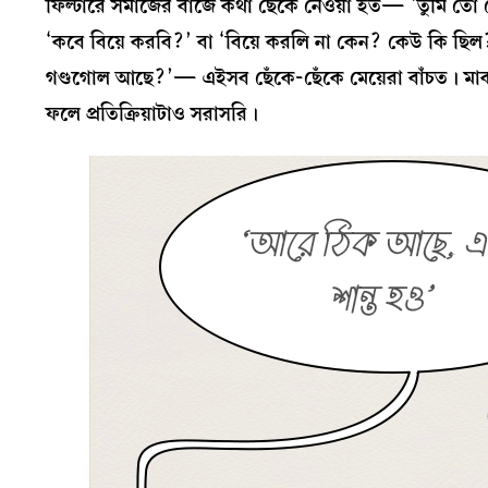
ফিল্টারে সমাজের বাজে কথা ছেঁকে নেওয়া হত— ‘তুমি তো
‘কবে বিয়ে করবি?’ বা ‘বিয়ে করলি না কেন? কেউ কি ছিল
গণ্ডগোল আছে?’— এইসব ছেঁকে-ছেঁকে মেয়েরা বাঁচত। মাঝব
ফলে প্রতিক্রিয়াটাও সরাসরি।