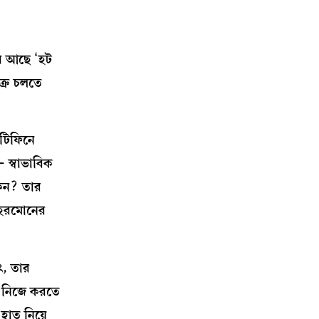
পর আছে ‘হট
ক্র চলতে
‘টিফিনে
 স্বাভাবিক
কেন? তার
 হরমোনের
ৎ, তার
জ নিজে করতে
 হাত নিয়ে