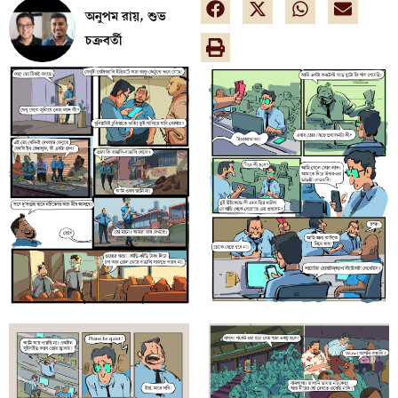
অনুপম রায়, শুভ
চক্রবর্তী