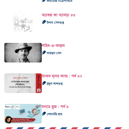
প্রবীরেন্দ্র চট্টোপাধ্যায়
অ্যাবরা কা থ্যাবড়া ৪৩
উপল সেনগুপ্ত
শহিদ-এ-আজ়ম
সায়ন্তন সেন
সংবাদ মূলত কাব্য : পর্ব ৩২
মৃদুল দাশগুপ্ত
মনডে ব্লুজ : পর্ব ৯
শোলাঙ্কি রায়