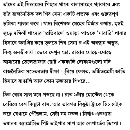
তাঁদের এই সিদ্ধান্তের পিছনে থাকে বালাসাহেব থ্যাকারে এবং
তাঁর রাজনৈতিক দল শিব সেনা একটি প্রত্যক্ষ এবং গুরুত্বপূর্ণ
ভূমিকা পালন করে। খাদ্য বিশেষজ্ঞ মেহের মির্জার কথায়, মুম্বই
জুড়ে দক্ষিণী খাদ্যের ‘প্রতিবাদে’ ওয়াড়া-পাওকে ‘মারাঠি’ খাবার
হিসাবে জনপ্রিয় করে তুলতে শিব সেনা’র এই অবস্থান অদ্ভুত,
কিন্তু অনস্বীকার্য। ভেবে দেখুন তো, রাস্তার মোড়ে-মোড়ে
আমাদের তেলেভাজার ছোট্ট একফালি দোকানগুলো যদি
রাজনৈতিক সচেতনতায় দীক্ষা ্নিয়ে ফেলত, ভর্জিতপ্রেমী জাতি
হিসাবে বাঙালি আজ কোন উচ্চতার শিখরে…
ঠিক কোন সাল মনে পড়ছে না। রাত ৯টায় হোস্টেল থেকে
বেরিয়ে বেশ কিছুটা বাস, আর তারপর কিছুটা ট্রাকে হিচ হাইক
করে যেখানে পৌঁছলাম, সেটা ঘন জঙ্গল। নির্ঘাৎ একগাদা
ভয়ানক অ্যাগ্রেসিভ পিট ভাইপার সাপ আর লেপার্ডের ডিপো।