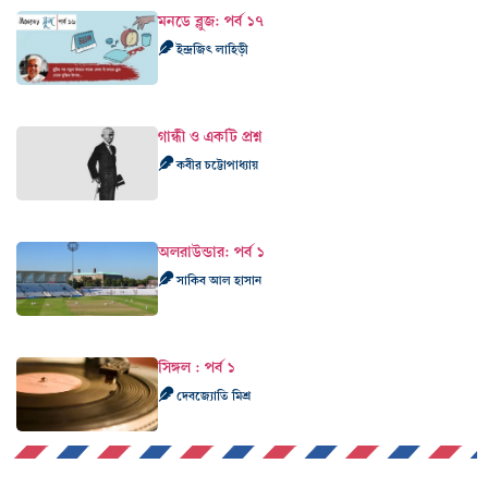
মনডে ব্লুজ: পর্ব ১৭
ইন্দ্রজিৎ লাহিড়ী
গান্ধী ও একটি প্রশ্ন
কবীর চট্টোপাধ্যায়
অলরাউন্ডার: পর্ব ১
সাকিব আল হাসান
সিঙ্গল : পর্ব ১
দেবজ্যোতি মিশ্র