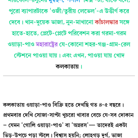
পুরো ব্যাপারটাকে ‘ওজী/তুরীয় লেভেল’-এ উত্তীর্ণ করে
দেবে। খান-দুয়েক ভাজা, নুন-মাখানো
কাঁচালঙ্কার
সঙ্গে
হাতে-হাতে, প্লেটে-প্লেটে পরিবেশন করা গরমা-গরম
ওয়াড়া-পাও
মহারাষ্ট্রের
যে-কোনো শহর-গঞ্জ-গ্রাম-রেল
স্টেশনে পাওয়া যায়। এবং এখন, পাওয়া যায় খোদ
কলকাতায়
।
কলকাতায় ওয়াড়া-পাও বিক্রি হতে দেখছি গত ৪-৫ বছরে।
প্রথমবার দেখি সোজা-সাপ্টা খুচরো খাবার বেচে যে-সব দোকান
– যেমন ‘গোলি ওয়াড়া-পাও’ বা ‘অন্নরস’— তাদেরই একটা
ভিড়-উপচে পড়া স্টলে। বিশ্বাস হয়নি; লোহগড় দুর্গ, ভাজা