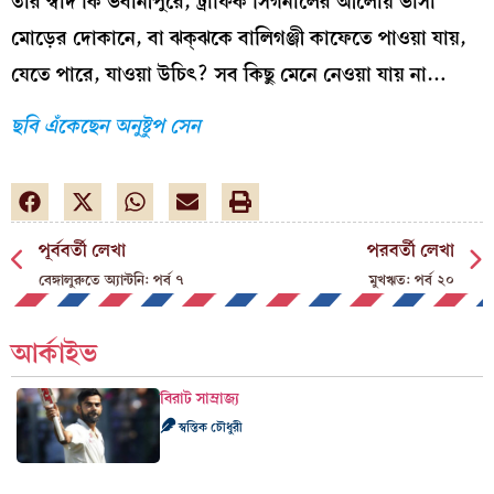
তার স্বাদ কি ভবানীপুরে, ট্রাফিক সিগনালের আলোয় ভাসা
মোড়ের দোকানে, বা ঝক্ঝ‌কে বালিগঞ্জী কাফেতে পাওয়া যায়,
যেতে পারে, যাওয়া উচিৎ? সব কিছু মেনে নেওয়া যায় না…
ছবি এঁকেছেন অনুষ্টুপ সেন
পূর্ববর্তী লেখা
পরবর্তী লেখা
বেঙ্গালুরুতে অ্যান্টনি: পর্ব ৭
মুখঋত: পর্ব ২০
আর্কাইভ
বিরাট সাম্রাজ্য
স্বস্তিক চৌধুরী