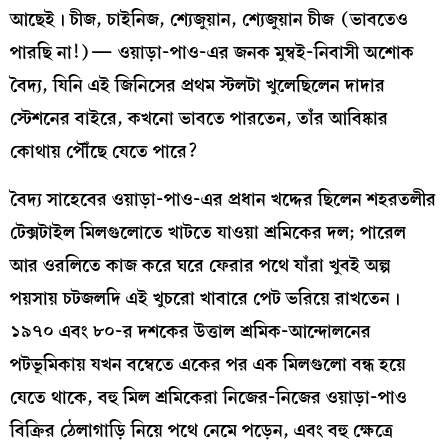
আছেই। চীজ, চাইনিজ, শ্যেজুয়ান, শ্যেজুয়ান চীজ (ভাবতেও
পারছি না!)— ওয়াড়া-পাও-এর জনক মুম্বই-নিবাসী অশোক
বৈদ্য, যিনি এই জিনিসের প্রথম স্টলটা খুলেছিলেন দাদার
স্টেশনের বাইরে, কখনো ভাবতে পারতেন, তাঁর আবিষ্কার
কোথায় পৌঁছে যেতে পারে?
বৈদ্য সাহেবের ওয়াড়া-পাও-এর প্রধান খদ্দের ছিলেন শহরতলীর
টেক্সটাইল মিলগুলোতে খাটতে যাওয়া শ্রমিকের দল; পারেল
আর ওরলিতে কাজ করে ঘরে ফেরার পথে যাঁরা খুবই অল্প
পয়সায় চটজলদি এই খুচরো খাবারে পেট ভরিয়ে রাখতেন।
১৯৭০ এবং ৮০-র দশকের উত্তাল শ্রমিক-আন্দোলনের
পটভূমিকায় যখন বম্বেতে একের পর এক মিলগুলো বন্ধ হয়ে
যেতে থাকে, বহু মিল শ্রমিকেরা নিজের-নিজের ওয়াড়া-পাও
বিক্রির ঠেলাগাড়ি নিয়ে পথে নেমে পড়েন, এবং বহু ক্ষেত্রে