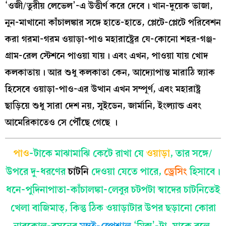
‘ওজী/তুরীয় লেভেল’-এ উত্তীর্ণ করে দেবে। খান-দুয়েক ভাজা,
নুন-মাখানো কাঁচালঙ্কার সঙ্গে হাতে-হাতে, প্লেটে-প্লেটে পরিবেশন
করা গরমা-গরম ওয়াড়া-পাও মহারাষ্ট্রের যে-কোনো শহর-গঞ্জ-
গ্রাম-রেল স্টেশনে পাওয়া যায়। এবং এখন, পাওয়া যায় খোদ
কলকাতায়। আর শুধু কলকাতা কেন, আদ্যোপান্ত মারাঠি স্ন্যাক
হিসেবে ওয়াড়া-পাও-এর উত্থান এখন সম্পূর্ণ, এবং মহারাষ্ট্র
ছাড়িয়ে শুধু সারা দেশ নয়, সুইডেন, জার্মানি, ইংল্যান্ড এবং
আমেরিকাতেও সে পৌঁছে গেছে ।
পাও
-টাকে মাঝামাঝি কেটে রাখা যে
ওয়াড়া
, তার সঙ্গে/
উপরে দু-ধরণের
চাটনি
দেওয়া যেতে পারে,
ড্রেসিং
হিসাবে।
ধনে-পুদিনাপাতা-কাঁচালঙ্কা-লেবুর চটপটা স্বাদের চাটনিতেই
খেলা বাজিমাত্, কিন্তু ঠিক ওয়াড়াটার উপর ছড়ানো কোরা
নারকোল-রসুনের
মুম্বই-স্পেশাল
‘মিক্স’-টা, যাকে বলে,