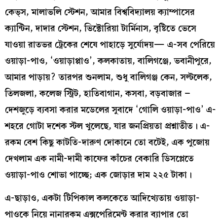
কেভ্‌স, মালাভলি স্টেশন, আমার বিশ্ববিদ্যালয় ক্যাম্পাসের
ক্যান্টিন, দাদার স্টেশন, ভিক্টোরিয়া টার্মিনাস, বৃষ্টিতে ভেসে
যাওয়া রাতভর ট্রেকের শেষে পাহাড়ে সুর্যোদয়— এ-সব পেরিয়ে
ওয়াড়া-পাও, ‘ওয়াড়াপ্পাও’, কলকাতায়, বালিগঞ্জে, ভবানীপুরে,
আমার পাড়ায়? তারপর শুনলাম, শুধু বালিগঞ্জ কেন, সল্টলেক,
তিলজলা, কলেজ স্ট্রিট, হাতিবাগান, কসবা, বড়বাজার –
দেশজুড়ে ব্যবসা করার মডেলের সুবাদে ‘গোলি ওয়াড়া-পাও’ এ-
শহরে গোটা দশেক স্টল খুলেছে, যার জনপ্রিয়তা প্রশ্নাতীত। এ-
রকম বেশ কিছু কাটতি-দারুণ দোকানে তো বটেই, এক পুজোয়
দেখলাম এক নামী-দামী কাফের কাঁচের বেকারি ডিসপ্লেতে
ওয়াড়া-পাও শোভা পাচ্ছে; এক জোড়ার দাম ২২৫ টাকা।
এ-ছাড়াও, একটা টিপিকাল কলকেতে আদিখ্যেতায় ওয়াড়া-
পাওকে নিয়ে নানারকম এক্সপেরিমেন্ট করার ব্যাপার তো