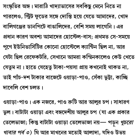
সংস্কৃতির অঙ্গ। মারাঠি খাদ্যাভাসের সবকিছু মেনে নিতে না
পারলেও, স্ট্রিট ফুডের সঙ্গে দোস্তি হয়ে যেতে আমাদের, খোদ
বালিগঞ্জের ডানপিটে বাঙালিদের, বেশি সময় লাগেনি। এর
প্রধান কারণ অবশ্য আমাদের হোস্টেল-বাস; প্রথমত সে-সময়ে
পুণে ইউনিভার্সিটির কোনো হোস্টেলে ক্যান্টিন ছিল না, আর
যেটা ছিল রেফেকটরি, সেখানে আমরা কস্মিনকালেও কেউ খেতে
যেতুম না। হাতে যেহেতু টাকা-পয়সা প্রায় কখনোই থাকত না,
তাই পাঁচ-দশ টাকার বাজেটে ওয়াড়া-পাও, সেঁকা ভুট্টা, কাচ্ছি
দাবেলি বেশ চলত।
ওয়াড়া-পাও। এক নজরে, পাও রুটি আর আলুর চপ। সাধারণ
ভুল। বাটাটা ওয়াড়া এবং বঙ্গদেশীয় আলুর চপ (যা এক প্রকার
তেলেভাজা; কিন্তু বাটাটা ওয়াড়া তেলেভাজা নয়— পড়ুন
খুচরো
খাবার পর্ব ৩
) ঘি আর মাখনের মতোই আলাদা, যদিও উভয়