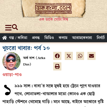
এক ডাকে গোটা বিশ্ব
গল্প / কবিতা
প্রবন্ধ
ভিডিও
কলাম
আরামকেদারা
নির্বাচ
খুচরো খাবার: পর্ব ১০
অর্ক দাশ (Arka
Das)
ওয়াড়া-পাও
১
৯৯৯ সাল। বাবা’র সঙ্গে মুম্বই হয়ে ট্রেনে পুণে যাওয়ার
পথে, লোনাভলা-খান্ডালার মতো কোনও এক ছোট্ট
পাহাড়ি স্টেশনে থেমেছে গাড়ি। মনে আছে, বাইরে অঝোরে বৃষ্টি