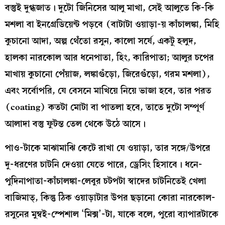
বস্তুই দুগ্ধজাত। দুটো জিনিসের আলু মাখা, সেই আলুতে কি-কি
মশলা বা ইনগ্রেডিয়েন্ট পড়বে (বাটাটা ওয়াড়া-য় কাঁচালঙ্কা, মিহি
কুচানো আদা, অল্প থেঁতো রসুন, কালো সর্ষে, একটু হলুদ,
হালকা নারকোল আর ধনেপাতা, হিং, কারিপাতা; আলুর চপের
মাখায় কুচানো পেঁয়াজ, লঙ্কাগুঁড়ো, জিরেগুঁড়ো, গরম মশলা),
এবং সর্বোপরি, যে বেসনে মাখিয়ে নিয়ে ভাজা হবে, তার পরত
(coating) কতটা মোটা বা পাতলা হবে, তাতে দুটো সম্পূর্ণ
আলাদা বস্তু ফুটন্ত তেল থেকে উঠে আসে।
পাও-টাকে মাঝামাঝি কেটে রাখা যে ওয়াড়া, তার সঙ্গে/উপরে
দু-ধরণের চাটনি দেওয়া যেতে পারে, ড্রেসিং হিসাবে। ধনে-
পুদিনাপাতা-কাঁচালঙ্কা-লেবুর চটপটা স্বাদের চাটনিতেই খেলা
বাজিমাত্, কিন্তু ঠিক ওয়াড়াটার উপর ছড়ানো কোরা নারকোল-
রসুনের মুম্বই-স্পেশাল ‘মিক্স’-টা, যাকে বলে, পুরো ব্যাপারটাকে