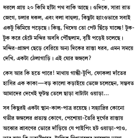
ধরলে প্রায় ২০ কিমি হাঁটা পথ বাকি আছে। ওদিকে, সারা রাত
জেগে, চলার ধকল, এবং বলা বাহুল্য, কিছুটা হ্যাংওভারে সবাই
একটু ঝিমিয়ে পড়েছে। কিন্তু, খিদেয় তো পেট ছিঁড়ে যাচ্ছে! টুক-
টুক করে হেঁটে মন্দির অবধি পৌঁছলাম, বৃষ্টি পড়েই চলেছে।
মন্দির-প্রাঙ্গণ ছেড়ে বেরিয়ে অন্য দিকের রাস্তা ধরব, এমন সময়ে
দেখি, একটা ঠেলাগাড়ি। এই ঘোর জঙ্গলে?
কেস আর কি হতে পারে! মাথায় গান্ধী-টুপি, ফোকলা দাঁতের
হাসির এক কাকা—বড় কালো কড়াইয়ে ভেজে চলেছেন, সম্ভবত
আমাদের দেখেই ফুটন্ত তেলে ছাড়া বাটাটা ওয়াড়া…
সব কিছুরই একটা স্থান-কাল-পাত্র রয়েছে। সহ্যাদ্রির কোনো
গভীর জঙ্গলের প্রত্যন্ত কোণে, পেশোয়া-তৈরি দুর্গের রাস্তায়
অঝোর শ্রাবণের ভোরে দাঁড়িয়ে যে পাইপিং হট ওয়াড়া-পাও,