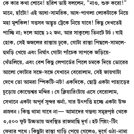
কে কার কথা শোনে! হরিশ ভাই বললেন, “নাও, শুরু করো!”
মানে, হাঁটো! এই আধা-সামরিক, আধ-পাগলা লোকটাকে নিয়ে
মহা মুশকিল! যত্তসব অদ্ভুত ট্রেকে নিয়ে যাবে! কিছু দেখতেই
পাচ্ছি না; দলে আছে ১২ জন, আর সাকুল্যে তিনটে টর্চ। যাই
হোক, সেই জঙ্গলের রাস্তায় ঢুকে, গোটা রাস্তা পিছলে-সামলে-
হুমড়ি খেয়ে এবং নির্ঘাৎ গোটা পাঁচেক সাপকে জড়িয়ে-
থেঁতলিয়ে, এবং বেশ কিছু লেপার্ডের পিলে চমকে দিয়ে ভোরের
আলো ফোটার সঙ্গে-সঙ্গে যেখানে বেরোলাম, সেই জায়গাটা
দেখে তো আমরা স্পিকটি-নট! একদিকে, ছোট্ট একটা পাহাড়ের
চুড়োয় কোন্ডেশ্বর মন্দির। যে ক্লিয়ারিংটায় এসে বেরোলাম,
সেখানে একটা অপূর্ব সুন্দর ঝর্না, যার উৎপত্তি হচ্ছে একটা উষ্ণ
প্রস্রবন। কিন্তু থামা যাবে না— আমাদের গন্তব্য সমুদ্রপৃষ্ঠ থেকে
৩,৫০০ ফুট উচ্চতায় অবস্থিত রাজমাছি দুর্গ। হট স্প্রিং-টিং
ফেরার পথে। কিছুটা রাস্তা গাড়ি পেয়ে গেলেও, দুর্গে ওঠা-নামা