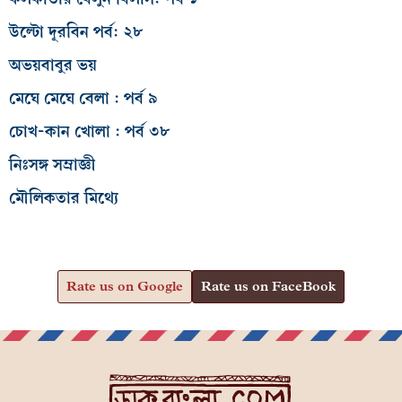
উল্টো দূরবিন পর্ব: ২৮
অভয়বাবুর ভয়
মেঘে মেঘে বেলা : পর্ব ৯
চোখ-কান খোলা : পর্ব ৩৮
নিঃসঙ্গ সম্রাজ্ঞী
মৌলিকতার মিথ্যে
Rate us on Google
Rate us on FaceBook