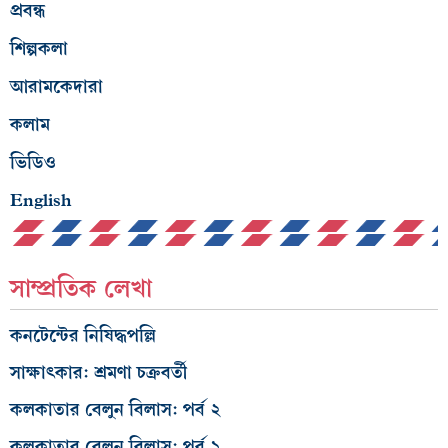
প্রবন্ধ
শিল্পকলা
আরামকেদারা
কলাম
ভিডিও
English
সাম্প্রতিক লেখা
কনটেন্টের নিষিদ্ধপল্লি
সাক্ষাৎকার: শ্রমণা চক্রবর্তী
কলকাতার বেলুন বিলাস: পর্ব ২
কলকাতার বেলুন বিলাস: পর্ব ১