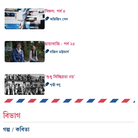
সিঙ্গল: পর্ব ৪
অগ্নিজিৎ সেন
ছায়াবাজি : পর্ব ২৫
চন্দ্রিল ভট্টাচার্য
‘শুধু বিচ্ছিন্নতা নয়’
পৃথ্বী বসু
বিভাগ
গল্প / কবিতা