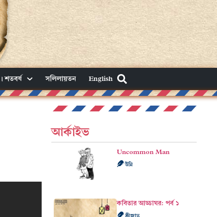
। শতবর্ষ
সলিলায়তন
English
আর্কাইভ
Uncommon Man
উন্নি
কবিতার আড্ডাঘর: পর্ব ১
শ্রীজাত