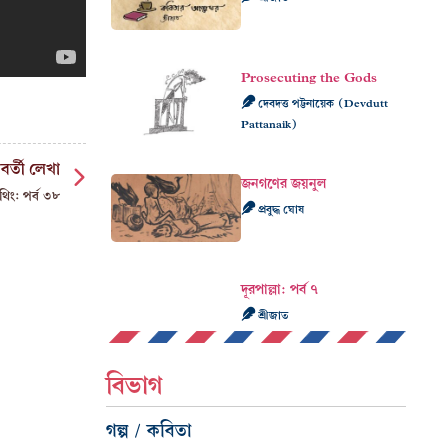
Prosecuting the Gods
দেবদত্ত পট্টনায়েক (Devdutt
Pattanaik)
বর্তী লেখা
জনগণের জয়নুল
থিং: পর্ব ৩৮
প্রবুদ্ধ ঘোষ
দূরপাল্লা: পর্ব ৭
শ্রীজাত
বিভাগ
গল্প / কবিতা