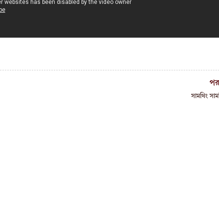
পর
সামথিং সাম