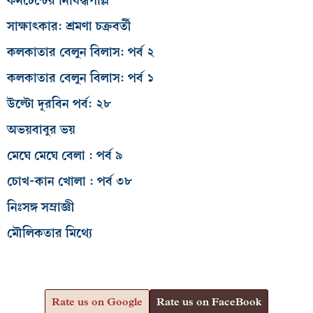
কনটেন্টের নিষিদ্ধপল্লি
সাক্ষাৎকার: শ্রমণা চক্রবর্তী
কলকাতার বেলুন বিলাস: পর্ব ২
কলকাতার বেলুন বিলাস: পর্ব ১
উল্টো দূরবিন পর্ব: ২৮
অভয়বাবুর ভয়
মেঘে মেঘে বেলা : পর্ব ৯
চোখ-কান খোলা : পর্ব ৩৮
নিঃসঙ্গ সম্রাজ্ঞী
মৌলিকতার মিথ্যে
Rate us on Google
Rate us on FaceBook