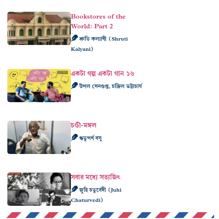
Bookstores of the
World: Part 2
শ্রুতি কল্যাণী (Shruti
Kalyani)
একটা গল্প একটা গান ১৬
উপল সেনগুপ্ত, চন্দ্রিল ভট্টাচার্য
চণ্ডী-মঙ্গল
ঋতুপর্ণ বসু
সবার মধ্যে সত্যজিৎ
জুহি চতুর্বেদী (Juhi
Chaturvedi)