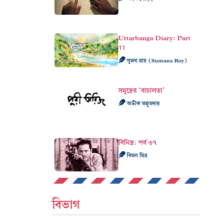
Uttarbanga Diary: Part
11
সুমনা রায় (Sumana Roy)
সমুদ্রের ‘বাচালতা’
অভীক মজুমদার
বিনিদ্র: পর্ব ৩৭
বিমল মিত্র
বিভাগ