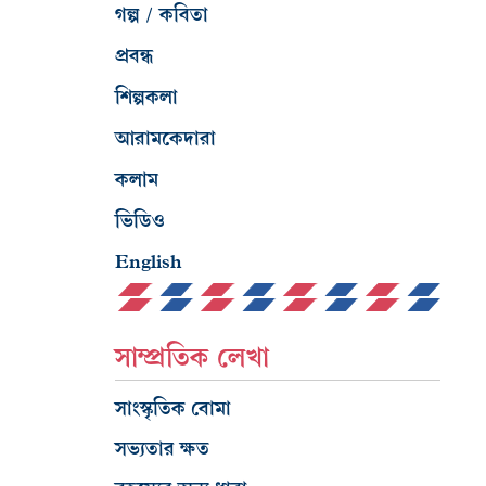
গল্প / কবিতা
প্রবন্ধ
শিল্পকলা
আরামকেদারা
কলাম
ভিডিও
English
সাম্প্রতিক লেখা
সাংস্কৃতিক বোমা
সভ্যতার ক্ষত