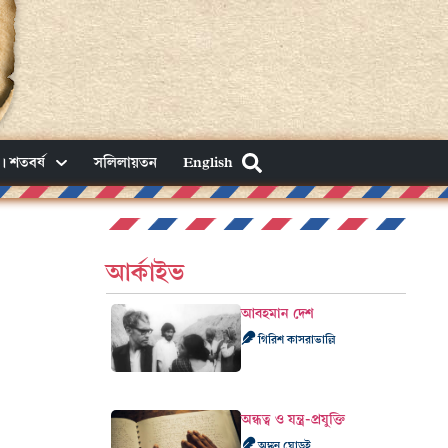
। শতবর্ষ
সলিলায়তন
English
আর্কাইভ
আবহমান দেশ
গিরিশ কাসরাভাল্লি
অন্ধত্ব ও যন্ত্র-প্রযুক্তি
অঙ্কন ঘোড়ই