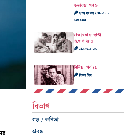
শুভারম্ভ: পর্ব ৯
শুভা মুদ্গল (Shubha
Mudgal)
সাক্ষাৎকার: স্বাতী
গঙ্গোপাধ্যায়
ডাকবাংলা.কম
বিনিদ্র: পর্ব ৪৯
বিমল মিত্র
বিভাগ
গল্প / কবিতা
প্রবন্ধ
দের