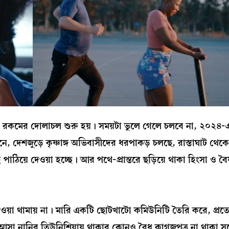
 রকমের দোলাচল শুরু হয়। সময়টা ভুলে গেলে চলবে না, ২০২৪-
নে, দেশজুড়ে কৃষ্ণাঙ্গ অভিবাসীদের ধরপাকড় চলছে, রাস্তাঘাট থেকে
াঠিয়ে দেওয়া হচ্ছে। আর পথে-প্রান্তরে ছড়িয়ে থাকা হিংসা ও বৈ
ওয়া থামায় না। মারি একটি ছোটখাটো কমিউনিটি তৈরি করে, প্রত
আসা নানির তিউনিশিয়ায় থাকার কোনও বৈধ কাগজপত্র না থাকা সত্ত