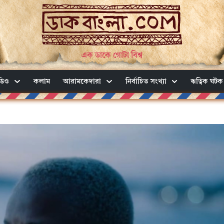
এক ডাকে গোটা বিশ্ব
ডিও
কলাম
আরামকেদারা
নির্বাচিত সংখ্যা
ঋত্বিক ঘটক