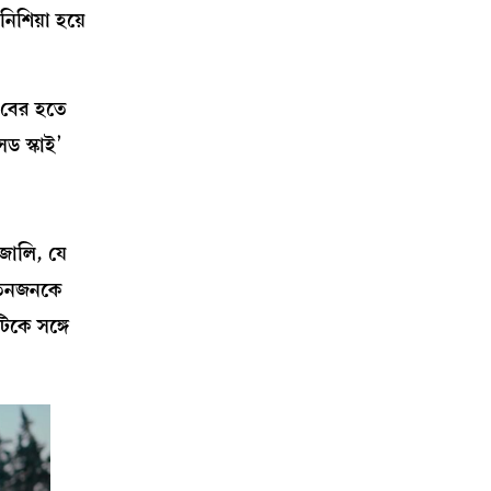
শিয়া হয়ে
 বের হতে
ড স্কাই’
জোলি, যে
তিনজনকে
িকে সঙ্গে