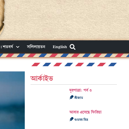
। শতবর্ষ
সলিলায়তন
English
আর্কাইভ
দূরপাল্লা: পর্ব ৩
শ্রীজাত
আবার এসেছে ফিরিয়া
শুভময় মিত্র