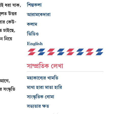
শিল্পকলা
াই ধরা যাক,
ূলত উত্তর
আরামকেদারা
আবার কেউ-
কলাম
ে চাইছে,
ভিডিও
ন নিয়ে
English
সাম্প্রতিক লেখা
মহাকাব্যের খামতি
ল আগে,
মাথা হারা মাতা হারি
সংস্কৃতি
সাংস্কৃতিক বোমা
সভ্যতার ক্ষত