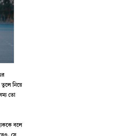
এর
 তুলে নিয়ে
ষম্য তো
্যেককে বলে
্বেও, সে