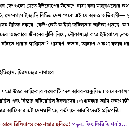
গের দেশগুলো ছেড়ে ইউরোপের উদ্দেশে যাত্রা করা মানুষগুলোর কথ
ট, সেনেগাল ইত্যাদি বিভিন্ন দেশ থেকে এই যে অজস্র অভিবাসী— ম
অভিবাসন নীতির চক্করে, কেউ-কেউ আইনি জটিলতায় আটকা পড়ছে, 
তের অন্ধকারে জীবনের ঝুঁকি নিয়ে, নৌকাযাত্রা করে ইউরোপে ঢুকত
ে বাঁচতে পারার স্বাধীনতা? গাত্রবর্ণ, স্বভাব, আচরণ ও কথা বলার ধর
 ইতিহাস, চিরসত্যের নামান্তর।
্কোর মতো উত্তর আফ্রিকার কয়েকটি দেশ আরব-অধ্যুষিত। অনেককা
েছিল এবং বিস্তার ঘটিয়েছিল ইসলামের। এখানকার আদি জনগোষ্ঠীর 
 উত্তর আফ্রিকার এই দেশগুলিতে, বর্তমানে আরবিদেরই প্রতিপত্তি।
 আসে ব্রিলিয়ান্তে মেন্দোজার ছবিতে!
পড়ুন: ফিল্মফিরিস্তি পর্ব ৫…