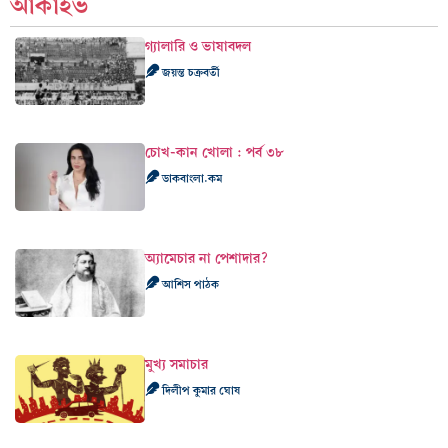
আর্কাইভ
গ্যালারি ও ভাষাবদল
জয়ন্ত চক্রবর্তী
চোখ-কান খোলা : পর্ব ৩৮
ডাকবাংলা.কম
অ্যামেচার না পেশাদার?
আশিস পাঠক
মুখ্য সমাচার
দিলীপ কুমার ঘোষ