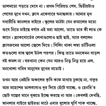
ভালমতো পড়তে দেবে না। প্রথম পিরিয়ড শেষ, দ্বিতীয়টাও
শেষের মুখে যখন, ক্লাস একেবারে ঘনান্ধকার। আমার মুখ
যথারীতি জানলার বাইরে। স্কুলের মাঠটা যেন রুমালের মতো
শুষে নিতে চাইছে বর্ষার এই মরা আলো, তাতে তার কী লাভ কে
জানে। ব্ল্যাকবোর্ডের লেখাগুলোও ছাই ছাই, স্যার বললেন
ক্লাসরুমের আলো জ্বেলে দিতে। সিলিং থাকা লম্বা ডাঁটিওলা
কতগুলো বাল্ব জ্বলে উঠল পরপর। কিন্তু তাতে মনকেমন বাড়ল
বই কমল না। ঘরখানা কেন যেন আরও নিভু নিভু হয়ে এল,
মনখোলা গরিব মানুষের মুখের মতোই।
তখন আর প্রেইরি অঞ্চলের কৃষি কাজ মাথায় ঢুকছে না, গফুর
আর মহেশের ভালবাসাও দূর দিয়ে হেঁটে যাচ্ছে, ও হেনরি’র
ছোট গল্পের মানে বুঝতে ইচ্ছে করছে না আর। কেবলই দেখছি,
জানলার বাইরে ছাইরঙা মাঠে এবার ধুলোর ঘূর্ণি পাক খাচ্ছে,