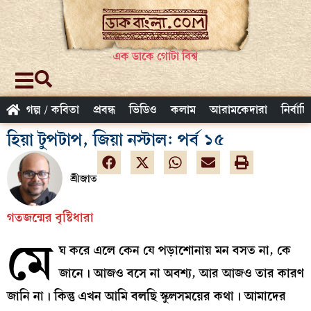
এক ডাকে গোটা বিশ্ব
গল্প / কবিতা
প্রবন্ধ
ভিডিও
কলাম
আরামকেদারা
নির্বাচ
হিয়া টুপটাপ, জিয়া নস্টাল: পর্ব ১৫
শ্রীজাত
গতজন্মের বৃষ্টিধারা
মে
ঘ করে এলে কেন যে পড়াশোনায় মন বসত না, কে
জানে। আজও বসে না অবশ্য, আর আজও তার কারণ
জানি না। কিন্তু এখন আমি বলছি স্কুলসময়ের কথা। আমাদের