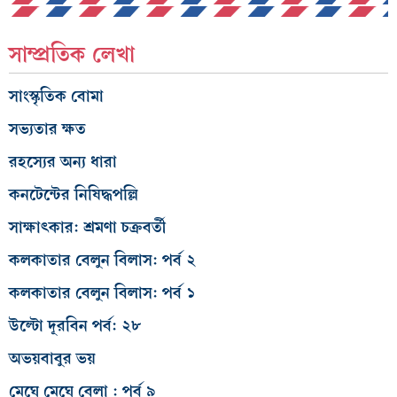
সাম্প্রতিক লেখা
সাংস্কৃতিক বোমা
সভ্যতার ক্ষত
রহস্যের অন্য ধারা
কনটেন্টের নিষিদ্ধপল্লি
সাক্ষাৎকার: শ্রমণা চক্রবর্তী
কলকাতার বেলুন বিলাস: পর্ব ২
কলকাতার বেলুন বিলাস: পর্ব ১
উল্টো দূরবিন পর্ব: ২৮
অভয়বাবুর ভয়
মেঘে মেঘে বেলা : পর্ব ৯