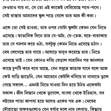
দেওয়াও যায় না, সে তো এই কাজেই বেরিয়েছে পথে-পথে।
সেই রাস্তায় আমাদের স্কুল পড়ে গেলে তার আর কী করা।
একে তো সেই হাওয়া, তার ওপর গোটা স্কুলটা কেমন যেন নিভে
এসেছে। স্বাভাবিক দিনে তার যে-আঁচ, যে-তেজ, ঘরে-বারান্দায়
তার যে গমগম করে ওঠা, সবটুকু কেমন নিভে এসেছে হঠাৎ।
মেঘ লেগেছে তার গায়ে। আষাঢ়ে অসুখ করেছে তার। নিভে
এসেছে তাই। যেন কোনও দস্যি বেড়াল সারাদিন পর জানলার
কাছে চুপটি করে বসে আছে, যেন সমুদ্রে জাহাজ যাবে বলে আজ
কেউ বাড়ি ছাড়েনি, যেন আভেনে কেটলি বসিয়ে চা নামাতে ভুলে
গেছে সকলে… এমনই নিভে যাওয়া দিন হয়ে উঠত একেকটা
সকাল। জীব বিজ্ঞান থেকে ভূগোল, বাংলা থেকে ইতিহাস, সব
বইয়ের পাতা ঝাপসা হয়ে আসত একের পর এক। মেঘের
দৌরাত্ম্যে অক্ষরগুলোও যেন বর্ষার দলে নাম লেখাত, কিছুতে