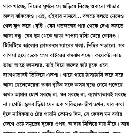
পাক খাচ্ছে, নিজের ঘূর্ণনে সে জড়িয়ে নিচ্ছে শুকনো পাতার
অলস ঝাঁককেও। এই, এইবার নামবে… বলতে বলতে নেমেও
গেল ঝুপ করে। বৃষ্টি। যেন গতজন্মের পার থেকে দেখা করতে
আসা বন্ধু, যেন ঘুম থেকে ছাড়া পাওয়া দস্যি মেয়ে কোনও।
টিমিটিমে আলোর ক্লাসরুমে স্যারের গলা, দিদির পড়ানো, সব
ঝাপসা হয়ে ঢেকে গেল বাইরের ঝমঝম শব্দে। কয়েকটা কাচ
ভাঙা আছে জানলার, তাই দিয়ে জলের ছাট ঢুকে এসে
ব্যাগখাতাবই ভিজিয়ে একশা। গায়ে গায়ে ঠাসাঠাসি করে সরে
আসা ছেলেমেয়েরা তখন বৃষ্টির সঙ্গে অসম যুদ্ধে নেমে পড়েছে।
অথচ আমার চোখ সরছে না, মন সরছে না, ব্যাগখাতাবই সরছে
না। গোটা স্কুলবাড়িটা যেন এক পরিত্যক্ত দ্বীপ তখন, যার কথা
দুঁদে নাবিকরাও টের পায়নি কোনও দিন, যে কেবল ঘন বর্ষায়
জেগে ওঠে সমুদ্রের বুকের ওপর, আবার মিলিয়ে যায় নীচে। আর