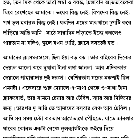
হত, তিন দিক থেকে ভারী লম্বা ও বয়স্ক, চিন্তাবান অভিভাবকেরা
ঘিরে রেখেছেন আমাকে। ভয়ের কিছু নেই, বিপদের কিছু নেই,
পথ ভুল হবারও কিছু নেই। যতদিন এদের মাঝখানে চুপটি করে
দাঁড়িয়ে আছি আমি। মাঠে সারাদিন দাঁড়াতে ইচ্ছে করলেও
পারতাম না যদিও, স্কুলে যখন গেছি, ক্লাসে বসতেই হত।
আমাদের ক্লাসঘরগুলো ছিল ইয়া বড় বড়। তার বাইরের দিকের
দেয়াল আলো করে দুখানা টানা লম্বা জানলা, আর এদিককার
দেয়ালে পাহারাদার দুই দরজা। বেশিরভাগ ঘরের নকশাই ছিল
এমনটা। একেবারে শুরু দেয়ালে এ-মাথা থেকে ও-মাথা টানা
ব্ল্যাকবোর্ড, তার সামনে চেয়ার আর টেবিল, স্যার আর দিদিদের
জন্য। তারপর দু’সারি তে আমাদের বসবার বেঞ্চ আর টেবিল।
আমি সব সময় চেষ্টা করতাম আগেভাগে পৌঁছতে, যাতে জানলার
ধারের কোনও একটা বেঞ্চে স্কুলব্যাগটাকে শুইয়ে দিয়ে