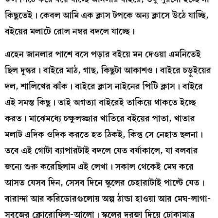
কিছুতেই। কেবল আমি এক ক্লাস টপকে অন্য ক্লাসে উঠে যাচ্ছি,
বইয়ের মলাটে রোল নম্বর বদলে যাচ্ছে।
এহেন জানলার পাশে বসে পড়ার বইয়ে মন দেওয়া এমনিতেই
ছিল দুস্কর। বাইরে মাঠ, গাছ, কিছুটা আকাশও। বাইরে চড়ুইয়ের
দল, শালিখের ঝাঁক। বাইরে ক্লাস নাইনের পিটি ক্লাস। বাইরে
এই সমস্ত কিছু। তাই অগত্যা বাইরেই তাকিয়ে থাকতে ইচ্ছে
করত। মাঝেমধ্যে চক্ষুলজ্জার খাতিরে বইয়ের পাতা, খাতার
মলাট এদিক ওদিক করতে হত ঠিকই, কিন্তু সে নেহাত ছলনা।
তবে এই গোটা ব্যাপারটাই বদলে যেত বর্ষাকালে, যা বলবার
জন্যে শুরু করেছিলাম এই লেখা। সকাল থেকেই মেঘ করে
আসত যেসব দিন, সেসব দিনে স্কুলের চেহারাটাই পাল্টে যেত।
বারান্দা আর করিডোরগুলোয় অল্প ঠান্ডা হাওয়া আর মেঘ-লাগা-
সবুজের ক্লোরোফিল-আলো। স্কুলের দরজা দিয়ে ঢোকামাত্র