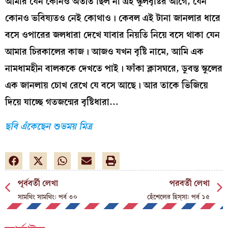
আমার যেন কোনও অতীত ছিল না এই স্কুলবৃষ্টির আগে, যেন
কোনও ভবিষ্যতও নেই কোথাও। কেবল এই টানা জানলার ধারে
বসে ওপারের জলধারা দেখে যাবার নিয়তি নিয়ে বসে থাকা যেন
আমার চিরকালের কাজ। আজও যখন বৃষ্টি নামে, আমি এক
নামধামহীন বালককে দেখতে পাই। ফাঁকা ক্লাসঘরে, ডুবন্ত স্কুলের
এক জানলায় চোখ রেখে যে বসে আছে। আর তাকে ভিজিয়ে
দিয়ে যাচ্ছে গতজন্মের বৃষ্টিধারা…
ছবি এঁকেছেন শুভময় মিত্র
পূর্ববর্তী লেখা
পরবর্তী লেখা
সামথিং সামথিং: পর্ব ৩০
হেঁশেলের হিস্‌সা: পর্ব ১৫