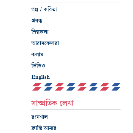
গল্প / কবিতা
প্রবন্ধ
শিল্পকলা
আরামকেদারা
কলাম
ভিডিও
English
সাম্প্রতিক লেখা
রংমশাল
ক্লান্তি আমার