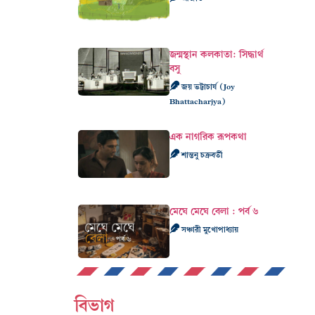
জন্মস্থান কলকাতা: সিদ্ধার্থ
বসু
জয় ভট্টাচার্য (Joy
Bhattacharjya)
এক নাগরিক রূপকথা
শান্তনু চক্রবর্তী
মেঘে মেঘে বেলা : পর্ব ৬
সঞ্চারী মুখোপাধ্যায়
বিভাগ