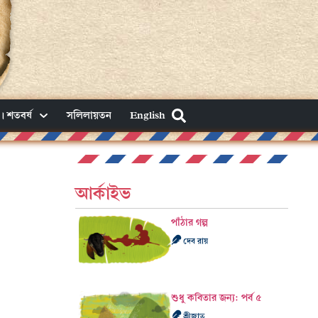
। শতবর্ষ
সলিলায়তন
English
আর্কাইভ
পাঁঠার গল্প
দেব রায়
শুধু কবিতার জন্য: পর্ব ৫
শ্রীজাত