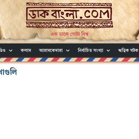
এক ডাকে গোটা বিশ্ব
ডিও
কলাম
আরামকেদারা
নির্বাচিত সংখ্যা
ঋত্বিক ঘটক
খাগুলি