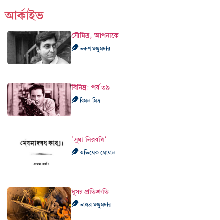
আর্কাইভ
সৌমিত্র, আপনাকে
তরুণ মজুমদার
বিনিদ্র: পর্ব ৩৯
বিমল মিত্র
‘সুধা নিরবধি’
অভিষেক ঘোষাল
ধূসর প্রতিশ্রুতি
ভাস্কর মজুমদার