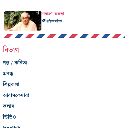
নারায়ণী অজন্তা
ঋত্বিক মল্লিক
বিভাগ
গল্প / কবিতা
প্রবন্ধ
শিল্পকলা
আরামকেদারা
কলাম
ভিডিও
English