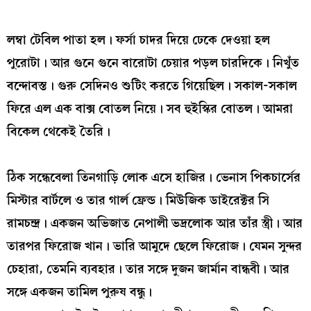
লম্বা টেবিল পাতা হল। ফর্সা চাদর দিয়ে ঢেকে দেওয়া হল
পুরোটা। আর গুনে গুনে বারোটা চেয়ার পড়ল চারদিকে। নিখুঁত
বন্দোবস্ত। গুরু সেদিনও শুটিং করতে গিয়েছিল। সকাল-সকাল
ফিরে এল এক বাক্স বোতল নিয়ে। সব হুইস্কির বোতল। আমরা
বিকেল থেকেই তৈরি।
ঠিক সন্ধেবেলা তিনগাড়ি লোক এসে হাজির। ভেনাস পিকচার্সের
মিস্টার বার্টলে ও তার গার্ল ফ্রেন্ড। মিউজিক ডাইরেক্টর সি
রামচন্দ্র। একজন অভিজাত নেপালী ভদ্রলোক আর তাঁর স্ত্রী। আর
তারপর ফিরোজ খান। ভারি আমুদে ছেলে ফিরোজ। যেমন সুন্দর
চেহারা, তেমনি ব্যবহার। তার সঙ্গে দুজন জার্মান বান্ধবী। আর
সঙ্গে একজন তামিল পুরুষ বন্ধু।