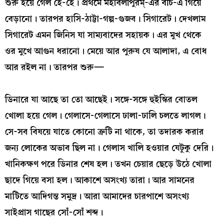
শুরু হয়ে গেল হৈ-হৈ। প্রথমে মহাবলীপুরম্-এর বীচ-এ গিয়ে
বেড়ানো। তারপর হাসি-ঠাট্টা-গল্প-গুজব। সিগারেট। দেখলাম
সিগারেট এমন জিনিস যা সাম্যবাদের সহায়ক। এর মুখ থেকে
ওর মুখে আগুন ধরানো। মেয়ে আর পুরুষ যে আলাদা, এ বোধ
আর রইল না। তারপর শুরু—
ডিনারে যা আছে তা তো আছেই। সঙ্গে-সঙ্গে হুইস্কির বোতল
খোলা হয়ে গেল। গেলাসে-গেলাসে ঢালা-ঢালি চলতে লাগল।
সে-সব বিষয়ে যাতে কোনো ত্রুটি না থাকে, তা তদারক করার
জন্য লোকের অভাব ছিল না। গেলাস খালি হওয়ার যেটুকু দেরি।
খানিকক্ষণ পরে ডিনার শেষ হল। তখন চেয়ার ছেড়ে উঠে খোলা
ছাদে গিয়ে বসা হল। আকাশে অসংখ্য তারা। আর সামনের
মাটিতে আদিগন্ত সমুদ্র। আরা আমাদের চারপাশে অসংখ্য
সাইপ্রাস গাছের সোঁ-সোঁ শব্দ।