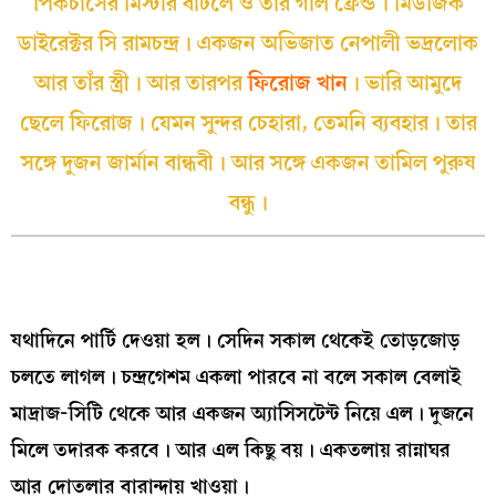
পিকচার্সের মিস্টার বার্টলে ও তার গার্ল ফ্রেন্ড। মিউজিক
ডাইরেক্টর সি রামচন্দ্র। একজন অভিজাত নেপালী ভদ্রলোক
আর তাঁর স্ত্রী। আর তারপর
ফিরোজ খান
। ভারি আমুদে
ছেলে ফিরোজ। যেমন সুন্দর চেহারা, তেমনি ব্যবহার। তার
সঙ্গে দুজন জার্মান বান্ধবী। আর সঙ্গে একজন তামিল পুরুষ
বন্ধু।
যথাদিনে পার্টি দেওয়া হল। সেদিন সকাল থেকেই তোড়জোড়
চলতে লাগল। চন্দ্রগেশম একলা পারবে না বলে সকাল বেলাই
মাদ্রাজ-সিটি থেকে আর একজন অ্যাসিসটেন্ট নিয়ে এল। দুজনে
মিলে তদারক করবে। আর এল কিছু বয়। একতলায় রান্নাঘর
আর দোতলার বারান্দায় খাওয়া।