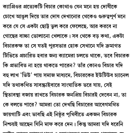
ক্যাপ্রিওর প্রত্যেকটি বিচার কোথাও যেন মনে হয় দোষীকে
চোখে আঙুল দিয়ে তার দোষ দেখানোর থেকেও গুরুত্বপূর্ণ মনে
করে যে সে একটা ছোট্ট ভুল করে ফেলেছে, আর করবে না
গোছের বাচ্চা ভোলানো খেলাকে। সব থেকে বড় কথা, একটা
বিচারকক্ষ তা সে যতই পুরসভার হোক সেখানে যদি ক্রমাগত
টিভিতে প্রচারিত হবার জন্য ক্যামেরা চলতে থাকে, তবে বিচারক
কি প্রভাবিত না হয়ে থাকতে পারেন? তাঁর কোনও বিচার যদি
বহু লাখ ‘ভিউ’ পায় সমাজ মাধ্যমে, বিচারকের ইউটিউব চ্যানেল
যদি তথাকথিত সাবস্ক্রাইবারে সাংঘাতিক ভরে যায়, সেই
স্থিতাবস্থা বজায় রাখতে বিচারক জনপ্রিয় বিচারই দেবেন না, তা
কে বলতে পারে? আমরা তো দেখছি বিচারের আবেগমথিত
জায়গাটি এবং ভাবছি এই নিষ্ঠুর পৃথিবীতে একজন বিচারক
নিশ্চয়ই আছেন যিনি মাফ করে দেন। কিন্তু আমরা যদি ধরেনি