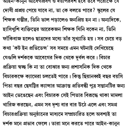
আইন-কানুন আবেগপ্রবণ ও দয়াপরবশ হবে তবে পরোক্ষে যে
দোষী প্রশ্রয় পেয়ে যাবে না, তা কে বলতে পারে? স্কুলের যে
শিক্ষক গম্ভীর, তিনি ভাল পড়ালেও জনপ্রিয় হন না। অন্যদিকে,
হাসিখুশি ব্যক্তিত্বের আরেকজন শিক্ষক যিনি বকেন না, তিনি
ফাঁকিবাজ হলেও ছাত্রদের মধ্যে তাঁর সুখ্যাতি হয়। সব চেয়ে বড়
কথা ‘কট ইন প্রভিডেন্স’ সব সময়ে এমন ঘটনাই দেখিয়েছে
যেগুলি দর্শককে আবেগের দিক থেকে দুর্বল করে। বিচার
প্রক্রিয়া স্বচ্ছ কি না তা বোঝার জন্য প্রশাসনিক দিক থেকে
বিচারকক্ষে ক্যামেরা চলতেই পারে। কিন্তু ছিয়ানব্বই বছর বয়সি
পিতা বছর ছেষট্টির ক্যান্সার আক্রান্ত প্রতিবন্ধী পুত্র সন্তানটির জন্য
আইন ভেঙেছেন এবং বিচারক সেই পিতার বিরূদ্ধে থাকা মামলা
খারিজ করছেন, এমন সব দৃশ্য বার বার উঠে এলে এবং সমগ্র
বিচারপ্রক্রিয়া অনুষ্ঠানের মাধ্যমে সম্প্রচারিত হলে অবশ্যই তা
দর্শক মনে প্রভাব ফেলে। তারা মনে করতে পারে আইন-কানুন