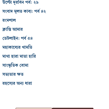
উল্টো দূরবিন পর্ব: ২৯
সংবাদ মূলত কাব্য: পর্ব ৪২
রংমশাল
ক্লান্তি আমার
ডেটলাইন: পর্ব ৫৪
মহাকাব্যের খামতি
মাথা হারা মাতা হারি
সাংস্কৃতিক বোমা
সভ্যতার ক্ষত
রহস্যের অন্য ধারা