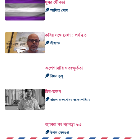
ধূসর যৌনতা
আদিত্য ঘোষ
কবির সঙ্গে দেখা : পর্ব ৫৩
শ্রীজাত
অপেশাদারি স্বতঃস্ফূর্ততা
বিমল কুণ্ডু
চির-তরুণ
রাহুল অরুণোদয় বন্দ্যোপাধ্যায়
অ্যাবরা কা থ্যাবড়া ৬৩
উপল সেনগুপ্ত