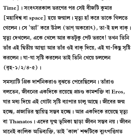
Time]। সংবৎসরকাল ভরণের পর সেই বীজটি কুমার
[মহাবিশ্ব বা space] হয়ে জন্মাল। মৃত্যু হাঁ করে তাকে গিলতে
গেলেন। সে ‘ভ্যাঁ’ করে উঠল (ভাণ্‌ অকরোৎ), তা-ই হল বাক্‌।
মৃত্যু দেখলেন, একে খেলে আর কতটুকু পেট ভরবে! তখন তিনি
তাঁর এই দ্বিতীয় আত্মা আর তাঁর ওই বাক্‌ দিয়ে, এই যা-কিছু সৃষ্টি
করলেন। যা-যা সৃষ্টি করলেন তাই তিনি খেয়ে চললেন
(বৃহ-১/২/৪-৫)।
সমস্যাটি গ্রিক দার্শনিকরাও বুঝতে পেরেছিলেন। তাঁরাও
বলতেন, জীবনের একদিকে রয়েছে প্রচণ্ড কামশক্তি বা Eros,
যার মধ্য দিয়ে এই গোটা সৃষ্টি ব্যাপার চালু আছে। জীবের জন্ম
হচ্ছে, প্রজাতির স্থায়িত্ব সম্ভব হচ্ছে। আর একদিকে রয়েছে মৃত্যু
বা Thanatos। এদের যুগ্ম ভূমিকা ছাড়া জীবন সম্ভব নয়। জীবন
মানেই কালিক অভিব্যক্তি, তাই ‘কাল’ শব্দটিকে ব্যুৎপত্তিগত