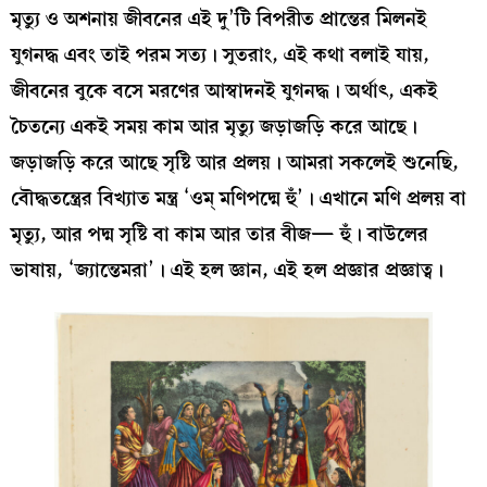
মৃত্যু ও অশনায় জীবনের এই দু’টি বিপরীত প্রান্তের মিলনই
যুগনদ্ধ এবং তাই পরম সত্য। সুতরাং, এই কথা বলাই যায়,
জীবনের বুকে বসে মরণের আস্বাদনই যুগনদ্ধ। অর্থাৎ, একই
চৈতন্যে একই সময় কাম আর মৃত্যু জড়াজড়ি করে আছে।
জড়াজড়ি করে আছে সৃষ্টি আর প্রলয়। আমরা সকলেই শুনেছি,
বৌদ্ধতন্ত্রের বিখ্যাত মন্ত্র ‘ওম্‌ মণিপদ্মে হুঁ’। এখানে মণি প্রলয় বা
মৃত্যু, আর পদ্ম সৃষ্টি বা কাম আর তার বীজ— হুঁ। বাউলের
ভাষায়, ‘জ্যান্তেমরা’। এই হল জ্ঞান, এই হল প্রজ্ঞার প্রজ্ঞাত্ব।