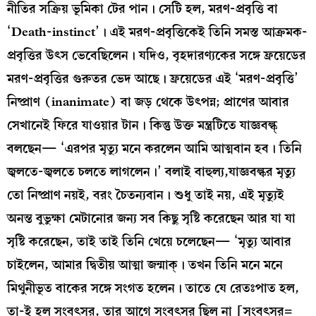
নীতির সক্রিয় ভূমিকা টের পান। সেটি হল, মরণ-প্রবৃত্তি বা
‘Death-instinct’। এই মরণ-প্রবৃত্তিকেই তিনি সমস্ত আক্রমক-
প্রবৃত্তির উৎস ভেবেছিলেন। যদিও, বৃহদারণ্যকের সঙ্গে ফ্রয়েডের
মরণ-প্রবৃত্তির গুরুতর ভেদ আছে। ফ্রয়েডের এই ‘মরণ-প্রবৃত্তি’
নিষ্প্রাণ (inanimate) বা জড় থেকে উৎপন্ন; প্রাণের আবার
সেখানেই ফিরে যাওয়ার টান। কিন্তু উক্ত মন্ত্রটিতে যাজ্ঞবল্ক্
বলছেন— ‘এরপর মৃত্যু মনে করলেন আমি আত্মবান হব। তিনি
জ্বলতে-জ্বলতে চলতে লাগলেন।’ বলাই বাহুল্য,যাজ্ঞবল্কর মৃত্যু
তো নিষ্প্রাণ নয়ই, বরং চৈতন্যবান। শুধু তাই নয়, এই মৃত্যুই
অনন্ত বুভুক্ষা মেটানোর জন্য সব কিছু সৃষ্টি করেছেন আর যা যা
সৃষ্টি করেছেন, তাই তাই তিনি খেয়ে চলেছেন— ‘মৃত্যু আবার
চাইলেন, আমার দ্বিতীয় আত্মা জন্মাক্‌। তখন তিনি মনে মনে
মিথুনীভূত বাকের সঙ্গে সংগত হলেন। তাতে যে রেতঃপাত হল,
তা-ই হল সংবৎসর, তার আগে সংবৎসর ছিল না [সংবৎসর=