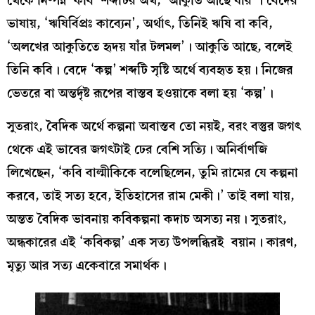
থেকে নিষ্পন্ন ‘কবি’ শব্দটির অর্থ, ‘আকুতি আছে যার’। বেদের
ভাষায়, ‘ঋষির্বিপ্রঃ কাব্যেন’, অর্থাৎ, তিনিই ঋষি বা কবি,
‘অলখের আকুতিতে হৃদয় যাঁর টলমল’। আকুতি আছে, বলেই
তিনি কবি। বেদে ‘কল্প’ শব্দটি সৃষ্টি অর্থে ব্যবহৃত হয়। নিজের
ভেতরে বা অন্তর্দৃষ্ট রূপের বাস্তব হওয়াকে বলা হয় ‘কল্প’।
সুতরাং, বৈদিক অর্থে কল্পনা অবাস্তব তো নয়ই, বরং বস্তুর জগৎ
থেকে এই ভাবের জগৎটাই ঢের বেশি সত্যি। অনির্বাণজি
লিখেছেন, ‘কবি বাল্মীকিকে বলেছিলেন, তুমি রামের যে কল্পনা
করবে, তাই সত্য হবে, ইতিহাসের রাম মেকী।’ তাই বলা যায়,
অন্তত বৈদিক ভাবনায় কবিকল্পনা কদাচ অসত্য নয়। সুতরাং,
অন্ধকারের এই ‘কবিকল্প’ এক সত্য উপলব্ধিরই বয়ান। কারণ,
মৃত্যু আর সত্য একেবারে সমার্থক।