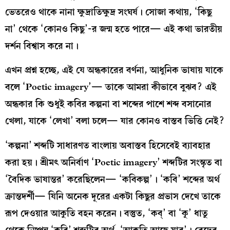
ভেতরেও থাকে নানা ক্ষুদ্রাতিক্ষুদ্র সংঘর্ষ। সোজা কথায়, ‘কিছু
না’ থেকে ‘কোনও কিছু’-র জন্ম হতে পারে— এই কথা ভারতীয়
দর্শন বিশ্বাস করে না।
এখন প্রশ্ন হচ্ছে, এই যে অন্ধকারের বর্ণনা, আধুনিক ভাষায় যাকে
বলে ‘Poetic imagery’— তাকে আমরা কীভাবে বুঝব? এই
অন্ধকার কি শুধুই কবির কল্পনা বা শব্দের পাশে শব্দ বসানোর
খেলা, যাকে ‘লেখা’ বলা চলে— যার কোনও বাস্তব ভিত্তি নেই?
‘কল্পনা’ শব্দটি সাধারণত বাংলায় অবাস্তব হিসেবেই ব্যাবহার
করা হয়। শ্রীমৎ অনির্বাণ ‘Poetic imagery’ শব্দটির সংস্কৃত বা
‘বৈদিক ভাষান্তর’ করেছিলেন— ‘কবিকল্প’। ‘কবি’ শব্দের অর্থ
ক্রান্তদর্শী— যিনি অনেক দূরের একটা কিছুর প্রভাস দেখে তাকে
রূপ দেওয়ার আকুতি বহন করেন। বস্তুত, ‘কব্‌’ বা ‘কূ’ ধাতু