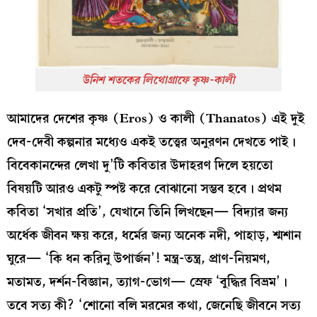
উনিশ শতকের লিথোগ্রাফে কৃষ্ণ-কালী
আমাদের দেশের কৃষ্ণ (Eros) ও কালী (Thanatos) এই দুই
দেব-দেবী কল্পনার মধ্যেও একই তত্ত্বের অনুরণন দেখতে পাই।
বিবেকানন্দের লেখা দু’টি কবিতার উদাহরণ দিলে হয়তো
বিষয়টি আরও একটু স্পষ্ট করে বোঝানো সম্ভব হবে। প্রথম
কবিতা ‘সখার প্রতি’, যেখানে তিনি লিখছেন— বিদ্যার জন্য
অর্ধেক জীবন ক্ষয় করে, ধর্মের জন্য অনেক নদী, পাহাড়, শ্মশান
ঘুরে— ‘কি ধন করিনু উপার্জন’! মন্ত্র-তন্ত্র, প্রাণ-নিয়মণ,
মতামত, দর্শন-বিজ্ঞান, ত্যাগ-ভোগ— স্রেফ ‘বুদ্ধির বিভ্রম’।
তবে সত্য কী? ‘শোনো বলি মরমের কথা, জেনেছি জীবনে সত্য