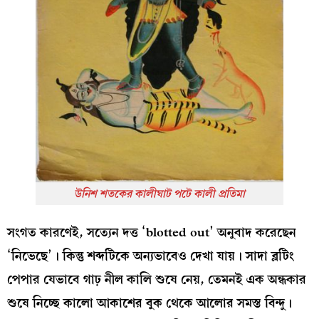
উনিশ শতকের কালীঘাট পটে কালী প্রতিমা
সংগত কারণেই, সত্যেন দত্ত ‘blotted out’ অনুবাদ করেছেন
‘নিভেছে’। কিন্তু শব্দটিকে অন্যভাবেও দেখা যায়। সাদা ব্লটিং
পেপার যেভাবে গাঢ় নীল কালি শুষে নেয়, তেমনই এক অন্ধকার
শুষে নিচ্ছে কালো আকাশের বুক থেকে আলোর সমস্ত বিন্দু।