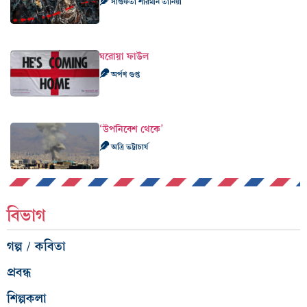
সাগুফতা শারমীন তানিয়া
ঘরোয়া ফাউল
অর্পণ গুপ্ত
‘উপনিবেশ থেকে’
অত্রি ভট্টাচার্য
বিভাগ
গল্প / কবিতা
প্রবন্ধ
শিল্পকলা