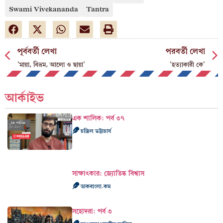
Swami Vivekananda
Tantra
পূর্ববর্তী লেখা
পরবর্তী লেখা
‘মায়া, বিভ্রম, আলো ও ছায়া’
‘হত্যাকারী কে’
আর্কাইভ
এক শালিক: পর্ব ৩৭
চন্দ্রিল ভট্টাচার্য
সাক্ষাৎকার: জ্যোতিষ্ক বিশ্বাস
ডাকবাংলা.কম
সহোদরা: পর্ব ৩