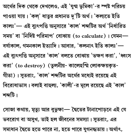
অর্থের দিক থেকে দেখলেও, এই ‘যুগ্ম ভূমিকা’-র স্পষ্ট পরিচয়
পাওয়া যায়। ‘কল্‌’ ধাতুর প্রধানত দু’টি অর্থ। ‘কল্যতে ইতি
কালঃ’— এই ব্যুৎপত্তি অনুসারে ‘কাল’ শব্দটির অর্থ ‘নির্ধারিত
সময়’ বা ‘নির্দিষ্ট পরিমাপ’ বোঝায় (to calculate)। যেমন—
বর্ষাকাল, গমনকাল ইত্যাদি। আবার, ‘কলনাৎ ইতি কালঃ’—
এই ব্যুৎপত্তি অনুসারে ‘কাল’ বলতে বোঝায় ‘ভক্ষণ করা’, ‘ধ্বংস
করা’ (to destroy) (তুলনীয়- কালেহস্মি লোকক্ষয়কৃত-
গীতা)। সুতরাং, ‘কাল’ শব্দটির অর্থের মধ্যেই রয়েছে এই
বিরোধাভাস। বলাই বাহুল্য, ‘কালী’-র মূলে রয়েছে এই ‘কাল’
শব্দটি।
সোজা কথায়, মৃত্যু আর বুভুক্ষা— দ্বৈতের টানাপোড়নে এই যে
ভবরোগ বা অসুখ, তাই হল জীবনের সমস্যা। সুতরাং, এর
সমাধান দ্বৈতে হতে পারে না, হতে পারে যুগনদ্ধতায়। অর্থাৎ,