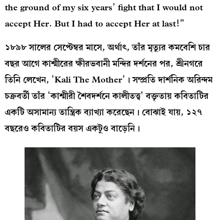
the ground of my six years’ fight that I would not
accept Her. But I had to accept Her at last!”
১৮৯৮ সালের সেপ্টেম্বর মাসে, অর্থাৎ, তাঁর মৃত্যুর কমবেশি চার
বছর আগে কাশ্মীরের ক্ষীরভবানী মন্দির দর্শনের পর, শ্রীনগরে
তিনি লেখেন, ‘Kali The Mother’। সম্প্রতি দার্শনিক অরিন্দম
চক্রবর্তী তাঁর ‘কাশ্মীরী শৈবদর্শনে কালীতত্ত্ব’ বক্তৃতায় কবিতাটির
একটি অসামান্য তান্ত্রিক ব্যাখ্যা করেছেন। বোঝাই যায়, ১২৭
বছরেও কবিতাটির বয়স একটুও বাড়েনি।