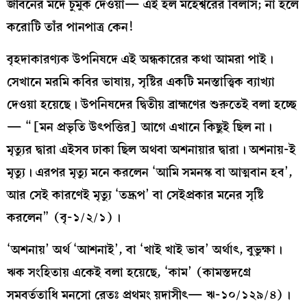
জীবনের মদে চুমুক দেওয়া— এই হল মহেশ্বরের বিলাস; না হলে
করোটি তাঁর পানপাত্র কেন!
বৃহদাকারণ্যক উপনিষদে এই অন্ধকারের কথা আমরা পাই।
সেখানে মরমি কবির ভাষায়, সৃষ্টির একটি মনস্তাত্ত্বিক ব্যাখ্যা
দেওয়া হয়েছে। উপনিষদের দ্বিতীয় ব্রাহ্মণের শুরুতেই বলা হচ্ছে
— “[মন প্রভৃতি উৎপত্তির] আগে এখানে কিছুই ছিল না।
মৃত্যুর দ্বারা এইসব ঢাকা ছিল অথবা অশনায়ার দ্বারা। অশনায়-ই
মৃত্যু। এরপর মৃত্যু মনে করলেন ‘আমি সমনস্ক বা আত্মবান হব’,
আর সেই কারণেই মৃত্যু ‘তদ্রূপ’ বা সেইপ্রকার মনের সৃষ্টি
করলেন” (বৃ-১/২/১)।
‘অশনায়’ অর্থ ‘আশনাই’, বা ‘খাই খাই ভাব’ অর্থাৎ, বুভুক্ষা।
ঋক সংহিতায় একেই বলা হয়েছে, ‘কাম’ (কামস্তদগ্রে
সমবর্ততাধি মনসো রেতঃ প্রথমং য়দাসীৎ— ঋ-১০/১২৯/৪)।