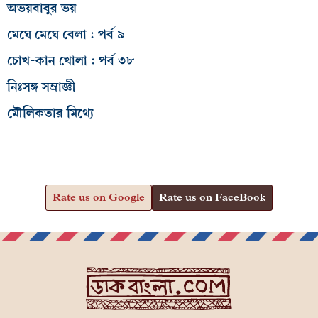
অভয়বাবুর ভয়
মেঘে মেঘে বেলা : পর্ব ৯
চোখ-কান খোলা : পর্ব ৩৮
নিঃসঙ্গ সম্রাজ্ঞী
মৌলিকতার মিথ্যে
Rate us on Google
Rate us on FaceBook