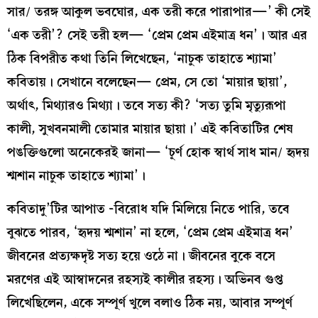
সার/ তরঙ্গ আকুল ভবঘোর, এক তরী করে পারাপার—’ কী সেই
‘এক তরী’? সেই তরী হল— ‘প্রেম প্রেম এইমাত্র ধন’। আর এর
ঠিক বিপরীত কথা তিনি লিখেছেন, ‘নাচুক তাহাতে শ্যামা’
কবিতায়। সেখানে বলেছেন— প্রেম, সে তো ‘মায়ার ছায়া’,
অর্থাৎ, মিথ্যারও মিথ্যা। তবে সত্য কী? ‘সত্য তুমি মৃত্যুরূপা
কালী, সুখবনমালী তোমার মায়ার ছায়া।’ এই কবিতাটির শেষ
পঙক্তিগুলো অনেকেরই জানা— ‘চূর্ণ হোক স্বার্থ সাধ মান/ হৃদয়
শ্মশান নাচুক তাহাতে শ্যামা’।
কবিতাদু’টির আপাত -বিরোধ যদি মিলিয়ে নিতে পারি, তবে
বুঝতে পারব, ‘হৃদয় শ্মশান’ না হলে, ‘প্রেম প্রেম এইমাত্র ধন’
জীবনের প্রত্যক্ষদৃষ্ট সত্য হয়ে ওঠে না। জীবনের বুকে বসে
মরণের এই আস্বাদনের রহস্যই কালীর রহস্য। অভিনব গুপ্ত
লিখেছিলেন, একে সম্পূর্ণ খুলে বলাও ঠিক নয়, আবার সম্পূর্ণ