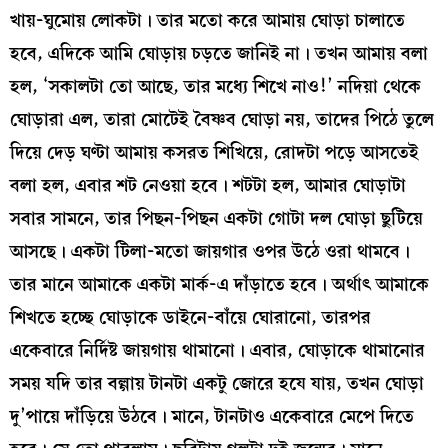
খায়-ঘুমোয় লোকটা। তার মতো করে আমায় ঘোড়া চালাতে
হবে, এদিকে আমি ঘোড়ায় চড়তে জানিই না। তখন আমায় বলা
হল, ‘সকালটা তো আছে, তার মধ্যে শিখে নাও!’ নদিয়া থেকে
ঘোড়ারা এল, তারা মোটেই বৈষ্ণব ঘোড়া নয়, তাদের পিঠে তুলে
দিয়ে দেড় ঘণ্টা আমায় কসরত শিখিয়ে, রোদটা পড়ে আসতেই
বলা হল, এবার শট নেওয়া হবে। শটটা হল, আমার ঘোড়াটা
সবার সামনে, তার পিছন-পিছন একটা গোটা দল ঘোড়া ছুটিয়ে
আসছে। একটা টিলা-মতো জায়গার ওপর উঠে ওরা থামবে।
তার মানে আমাকে একটা মার্ক-এ দাঁড়াতে হবে। অর্থাৎ আমাকে
শিখতে হচ্ছে ঘোড়াকে ডাইনে-বাঁয়ে ঘোরানো, তারপর
একেবারে নির্দিষ্ট জায়গায় থামানো। এবার, ঘোড়াকে থামানোর
সময় যদি তার বল্গায় টানটা একটু জোরে হযে যায়, তখন ঘোড়া
দু’পায়ে দাঁড়িয়ে উঠবে। মানে, টানটাও একেবারে মেপে দিতে