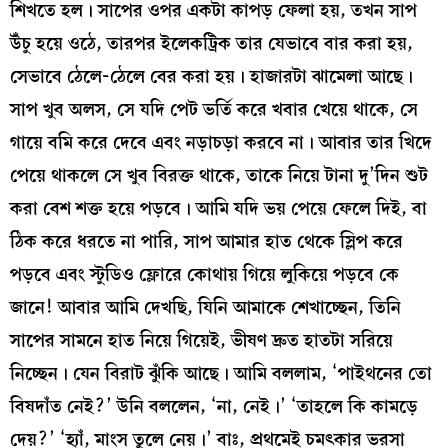
শিখতে হল। সাপের ওপর একটা কাপড় ফেলা হয়, তখন সাপ
উঁচু হয়ে ওঠে, তারপর ইলেকট্রিক তার যেভাবে বার করা হয়,
সেভাবে ঠেলে-ঠেলে বের করা হয়। হাজারটা ঝামেলা আছে।
সাপ খুব অলস, সে যদি পেট ভর্তি করে খবার খেয়ে থাকে, সে
গায়ে বমি করে দেবে এবং নড়াচড়া করবে না। আবার তার খিদে
পেয়ে থাকলে সে খুব বিরক্ত থাকে, তাকে নিয়ে টানা দু’দিন শুট
করা বেশ শক্ত হয়ে পড়বে। আমি যদি ভয় পেয়ে ফেলে দিই, বা
ঠিক করে ধরতে না পারি, সাপ আমার হাত থেকে স্লিপ করে
পড়বে এবং স্টুডিও ফ্লোরে কোথায় গিয়ে লুকিয়ে পড়বে কে
জানে! আবার আমি দেখছি, যিনি আমাকে শেখাচ্ছেন, তিনি
সাপের সামনে হাত নিয়ে গিয়েই, ভীষণ দ্রুত হাতটা সরিয়ে
নিচ্ছেন। যেন বিরাট ঝুঁকি আছে। আমি বললাম, ‘পাইথনের তো
বিষদাঁত নেই?’ উনি বললেন, ‘না, নেই।’ ‘তাহলে কি কামড়ে
দেয়?’ ‘হ্যাঁ, মাংস তুলে নেয়।’ বাঃ, প্রথমেই চমৎকার ভরসা