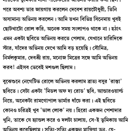
পরে অবশ্য তার জায়গায় করলেন দেবেশ রায়চৌধুরী, তিনি
অসামান্য অভিনয় করলেন। আমি তখন বিভিন্ন সিনেমায় খুবই
ছোটখাটো রোল করি, অনেক সময় সংলাপও থাকে না। হঠাৎ
এমন একটা ছবিতে অভিনয় করতে পেলাম, যেখানে চারিদিকে
স্টার, যাঁদের অভিনয় দেখে আমি বড় হয়েছি। সৌমিত্র,
নির্মলকুমার, দেবশ্রী রায়, মনোজ মিত্রের সঙ্গে আমি অভিনয়
করব! এইসব ভেবেই মশগুল ছিলাম।
বুঝেশুনে নেগেটিভ রোলে অভিনয় করলাম ব্রাত্য বসুর ‘রাস্তা’
ছবিতে। সেটা একটা ‘মিডল অফ দ্য রোড’ ছবি, আন্ডারওয়ার্ল্ড
নিয়ে, অনেকটা রামগোপাল ভার্মার ধাঁচে করা। এই ছবিতে
কোনও চরিত্রই খুব ‘ভাল লোক’ নয়। হিরো একজন পেশাদার
খুনি, তাকে যে হ্যান্ডল করে ও দলটা চালায়, সে-ই ভূমিকায় আমি
অভিনয় করেছিলাম। সত্যি-সত্যি একজন মাফিয়া ডন, যে-