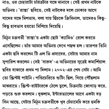
নাও, ওর চেহারাটা চরিত্রটার সঙ্গে মানাবে। সেই প্রথম নাটকে
অভিনয়। ‘রাস্তা’ ছবিতে, সেই নাটকের দলে ঢোকার আগে
যাদের সঙ্গে মিশতাম, বলা যায় ছিঁচকে ক্রিমিনাল, তাদেরও কিছু-
কিছু হাবভাব হয়তো মিশিয়ে দিয়েছি।
মিঠুন চক্রবর্তী ‘রাস্তা’য় একটা ছোট ‘ক্যামিও’ রোল করতে
এসেছিলেন। তাঁর আমার অভিনয় দেখে পছন্দ হল। তারপর তিনি
একটা ছবি করলেন টি এল ভি প্রসাদের, সেটায় আমার নাম
সুপারিশ করলেন। সেই ’বারুদ’-এ অভিনয়ের সূত্রেই কমার্শিয়াল
ছবির বাজারে প্রথম পা দিলাম। ২০০২-এর শেষ সেটা। আমি
তো স্ক্রিপ্টই পাইনি। পন্ডিচেরিতে শুটিং ছিল, গিয়ে পৌঁছলাম
মাঝরাতে। স্ক্রিপ্ট-রাইটারকে ঠেলে তুলে, চিত্রনাট্য জোগাড় করে,
পড়তে শুরু করলাম। বুঝলাম, ইন্টারভ্যালের আগে একটা বড়
সিন আছে, যেটায় মিঠুন চক্রবর্তীকে খুব চেঁচামেচি করে হুমকি