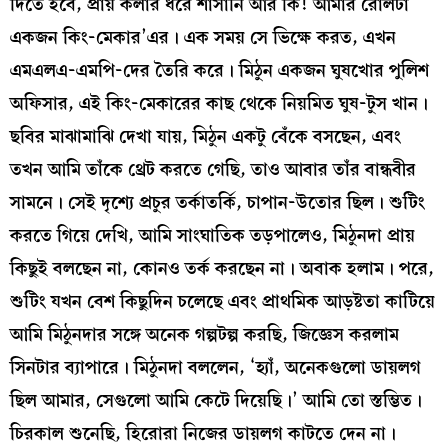
দিতে হবে, প্রায় কলার ধরে শাসানি আর কি! আমার রোলটা
একজন কিং-মেকার’এর। এক সময় সে ভিক্ষে করত, এখন
এমএলএ-এমপি-দের তৈরি করে। মিঠুন একজন ঘুষখোর পুলিশ
অফিসার, এই কিং-মেকারের কাছ থেকে নিয়মিত ঘুষ-টুস খান।
ছবির মাঝামাঝি দেখা যায়, মিঠুন একটু বেঁকে বসছেন, এবং
তখন আমি তাঁকে থ্রেট করতে গেছি, তাও আবার তাঁর বান্ধবীর
সামনে। সেই দৃশ্যে প্রচুর তর্কাতর্কি, চাপান-উতোর ছিল। শুটিং
করতে গিয়ে দেখি, আমি সাংঘাতিক তড়পালেও, মিঠুনদা প্রায়
কিছুই বলছেন না, কোনও তর্ক করছেন না। অবাক হলাম। পরে,
শুটিং যখন বেশ কিছুদিন চলেছে এবং প্রাথমিক আড়ষ্টতা কাটিয়ে
আমি মিঠুনদার সঙ্গে অনেক গল্পটল্প করছি, জিজ্ঞেস করলাম
সিনটার ব্যাপারে। মিঠুনদা বললেন, ‘হ্যাঁ, অনেকগুলো ডায়লগ
ছিল আমার, সেগুলো আমি কেটে দিয়েছি।’ আমি তো স্তম্ভিত।
চিরকাল শুনেছি, হিরোরা নিজের ডায়লগ কাটতে দেন না।