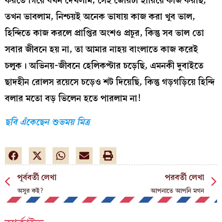
করতে গিয়ে যখন দেখলাম, সেই জোরটা হারিয়ে কাজ করছি,
তখন ভাবলাম, নিশ্চয়ই অনেক ভাষায় কাজ করা খুব ভাল,
হিন্দিতে কাজ করলে প্রাপ্তির অংশও প্রচুর, কিন্তু সব ভাল তো
সবার জীবনে হয় না, তা আমার নাহয় বাংলাতে কাজ করেই
চলুক। অভিনয়-জীবনে হেলিকপ্টার চড়েছি, এমনকী দুবাইতে
ছাদহীন রোলস রয়েসে চড়েও শট দিয়েছি, কিন্তু গড়গড়িয়ে হিন্দি
বলার মতো বড় ভিলেন হতে পারলাম না!
ছবি এঁকেছেন শুভময় মিত্র
পূর্ববর্তী লেখা
পরবর্তী লেখা
অসুর কই?
আপনাতে আপনি মগন