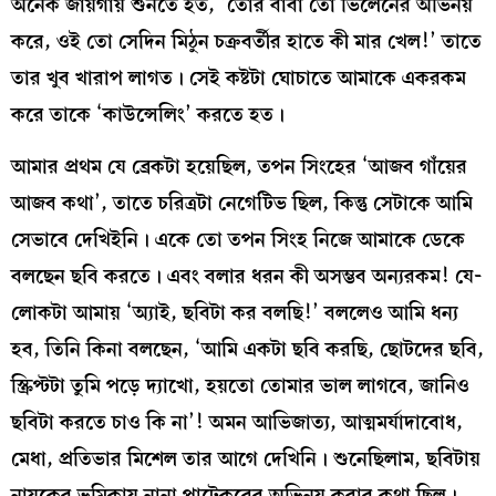
অনেক জায়গায় শুনতে হত, ‘তোর বাবা তো ভিলেনের অভিনয়
করে, ওই তো সেদিন মিঠুন চক্রবর্তীর হাতে কী মার খেল!’ তাতে
তার খুব খারাপ লাগত। সেই কষ্টটা ঘোচাতে আমাকে একরকম
করে তাকে ‘কাউন্সেলিং’ করতে হত।
আমার প্রথম যে ব্রেকটা হয়েছিল, তপন সিংহের ‘আজব গাঁয়ের
আজব কথা’, তাতে চরিত্রটা নেগেটিভ ছিল, কিন্তু সেটাকে আমি
সেভাবে দেখিইনি। একে তো তপন সিংহ নিজে আমাকে ডেকে
বলছেন ছবি করতে। এবং বলার ধরন কী অসম্ভব অন্যরকম! যে-
লোকটা আমায় ‘অ্যাই, ছবিটা কর বলছি!’ বললেও আমি ধন্য
হব, তিনি কিনা বলছেন, ‘আমি একটা ছবি করছি, ছোটদের ছবি,
স্ক্রিপ্টটা তুমি পড়ে দ্যাখো, হয়তো তোমার ভাল লাগবে, জানিও
ছবিটা করতে চাও কি না’! অমন আভিজাত্য, আত্মমর্যাদাবোধ,
মেধা, প্রতিভার মিশেল তার আগে দেখিনি। শুনেছিলাম, ছবিটায়
নায়কের ভূমিকায় নানা পাটেকরের অভিনয় করার কথা ছিল।