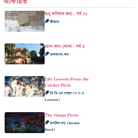
আর্কাইভ
শুধু কবিতার জন্য : পর্ব ২১
শ্রীজাত
চোখ-কান খোলা : পর্ব ৩
ডাকবাংলা.কম
Life Lessons From the
Cricket Pitch
ভি ভি এস লক্ষ্মণ (V.V.S
Laxman)
The Ganga Flows
রাস্‌কিন বন্ড (Ruskin
Bond)