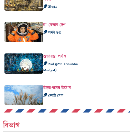
শ্রীজাত
না-ফেরার দেশ
অর্পণ গুপ্ত
শুভারম্ভ: পর্ব ৭
শুভা মুদ্গল (Shubha
Mudgal)
উদ্‌যাপনের উঠোন
দেবত্রী ঘোষ
বিভাগ