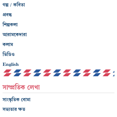
গল্প / কবিতা
প্রবন্ধ
শিল্পকলা
আরামকেদারা
কলাম
ভিডিও
English
সাম্প্রতিক লেখা
সাংস্কৃতিক বোমা
সভ্যতার ক্ষত