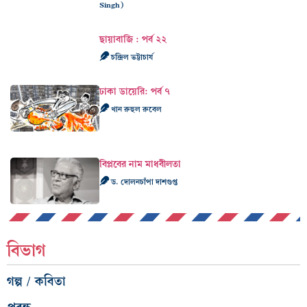
Singh)
ছায়াবাজি : পর্ব ২২
চন্দ্রিল ভট্টাচার্য
ঢাকা ডায়েরি: পর্ব ৭
খান রুহুল রুবেল
বিপ্লবের নাম মাধবীলতা
ড. দোলনচাঁপা দাশগুপ্ত
বিভাগ
গল্প / কবিতা