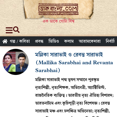
এক ডাকে গোটা বিশ্ব
গল্প / কবিতা
প্রবন্ধ
ভিডিও
কলাম
আরামকেদারা
নির্বাচ
মল্লিকা সারাভাই ও রেবন্ত সারাভাই
(Mallika Sarabhai and Revanta
Sarabhai)
মল্লিকা সারাভাই পদ্ম ভূষণ সম্মানে পুরস্কৃত
নৃত্যশিল্পী, নৃত্যশিক্ষক, অভিনেত্রী, অ্যাক্টিভিস্ট,
রাজনৈতিক ব্যক্তিত্ব। ভারতীয় নৃত্য ঐতিহ্য বিশারদ;
ভারতনাট্যম এবং কুচিপুড়ী নৃত্য বিশেষজ্ঞ। রেবন্ত
সারাভাই মঞ্চ এবং চলচ্চিত্র অভিনেতা; নৃত্যশিল্পী,