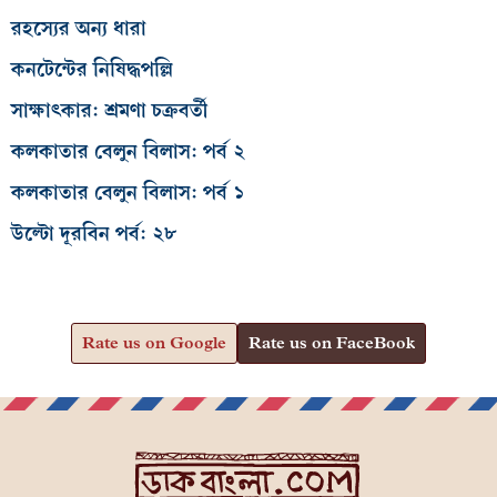
রহস্যের অন্য ধারা
কনটেন্টের নিষিদ্ধপল্লি
সাক্ষাৎকার: শ্রমণা চক্রবর্তী
কলকাতার বেলুন বিলাস: পর্ব ২
কলকাতার বেলুন বিলাস: পর্ব ১
উল্টো দূরবিন পর্ব: ২৮
Rate us on Google
Rate us on FaceBook