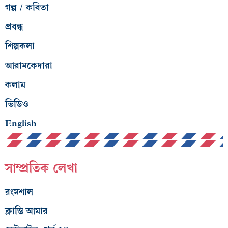
গল্প / কবিতা
প্রবন্ধ
শিল্পকলা
আরামকেদারা
কলাম
ভিডিও
English
সাম্প্রতিক লেখা
রংমশাল
ক্লান্তি আমার