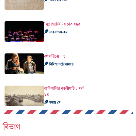
‘মুদ্রাগ্রাফি’-র চার বছর
ডাকবাংলা.কম
বর্ণপরিচয় : ১
বিদিশা চট্টোপাধ্যায়
অলিগলির কালীঘাট : পর্ব
১৪
জয়ন্ত দে
বিভাগ