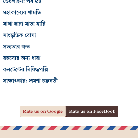
ডেটলাইন: পর্ব ৫৪
মহাকাব্যের খামতি
মাথা হারা মাতা হারি
সাংস্কৃতিক বোমা
সভ্যতার ক্ষত
রহস্যের অন্য ধারা
কনটেন্টের নিষিদ্ধপল্লি
সাক্ষাৎকার: শ্রমণা চক্রবর্তী
Rate us on Google
Rate us on FaceBook