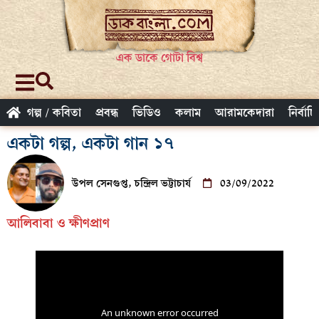
এক ডাকে গোটা বিশ্ব
গল্প / কবিতা
প্রবন্ধ
ভিডিও
কলাম
আরামকেদারা
নির্বাচ
একটা গল্প, একটা গান ১৭
উপল সেনগুপ্ত, চন্দ্রিল ভট্টাচার্য
03/09/2022
আলিবাবা ও ক্ষীণপ্রাণ