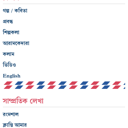
গল্প / কবিতা
প্রবন্ধ
শিল্পকলা
আরামকেদারা
কলাম
ভিডিও
English
সাম্প্রতিক লেখা
রংমশাল
ক্লান্তি আমার