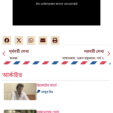
পূর্ববর্তী লেখা
পরবর্তী লেখা
‘রুবারু’
সাক্ষাৎকার: তরুণ মজুমদার: পর্ব ২
আর্কাইভ
ক্রিকেটের স্বার্থে
রোদ্দুর মিত্র
ঘরছাড়াদের খেলা