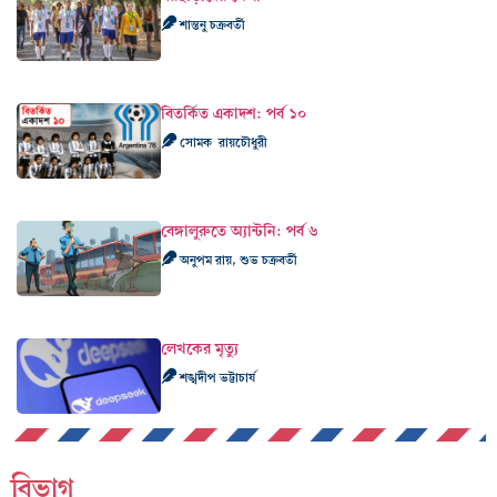
শান্তনু চক্রবর্তী
বিতর্কিত একাদশ: পর্ব ১০
সোমক রায়চৌধুরী
বেঙ্গালুরুতে অ্যান্টনি: পর্ব ৬
অনুপম রায়, শুভ চক্রবর্তী
লেখকের মৃত্যু
শঙ্খদীপ ভট্টাচার্য
বিভাগ