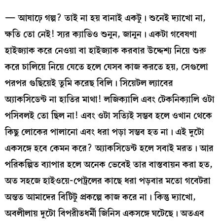
— আষাঢ়ে গল্প? তাই না হয় বানাই একটু। শুনেই দ্যাখো না,
ক্ষতি তো নেই! স্যর ক্যাভিও শুনুন, জানুন। একটা গবেষণা
হাইজ্যাক করে নেওয়া বা হাইজ্যাক করবার উদ্দেশ্য নিয়ে শুরু
করে চালিয়ে নিয়ে যেতে হলে যেসব কাজ করতে হয়, সেগুলো
পরপর গুছিয়েই তুমি করেছ বিলি। সিয়েটল ল্যাবের
অ্যাকসিডেন্ট না হাতির মাথা! লজিক্যালি এবং টেকনিক্যালি ওটা
পসিবলই তো ছিল না! এবং ওটা সত্যিই সম্ভব হলে ওখান থেকে
কিছু লোকের পালানো এবং ধরা পড়া সম্ভব হত না। এই দুটো
একসঙ্গে হবে কেমন করে? অ্যাকসিডেন্ট হলে সবাই মরত। আর
পরিকল্পিত ব্যাপার হলে অনেক ভেবেই তার বাস্তবায়ন করা হত,
অত সহজে হাইওয়ে-পেট্রলের কাছে ধরা পড়বার মতো গবেটরা
অন্তত আমাদের বিটিটু প্রকল্পে কাজ করে না। কিন্তু দ্যাখো,
অবলীলায় দুটো বিপরীতধর্মী জিনিস একসঙ্গে ঘটেছে। অতএব