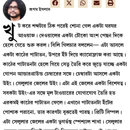
রূপম ইসলাম
খু
ট করে শব্দটার ঠিক পরেই শোনা গেল একটা ঘরঘর
আওয়াজ। দেওয়ালের একটা চৌকো অংশ পেছন দিকে
হেলে যেতে শুরু করল। বিলি গিলচার বললেন— এটা আসলে
একটা কাঠের পাটাতন, উপরে ইঁট দিয়ে ক্যামোফ্লাজ করা আছে।
কাঠের পাটাতনটা হেলে গিয়ে সেতু তৈরি করে জুড়ে যাচ্ছে একটা
গোপন আন্ডারগ্রাউন্ড চেম্বারের সঙ্গে। চেম্বারটা আসলে একটা
উইং। সেলুলার জেলের উইং। এটা এই জেলের একটা বিশেষত্ব।
সবকটা উইং-এর সঙ্গে মূল টাওয়ারের যোগাযোগ তৈরি হত
এরকমই কাঠের পাটাতন ফেলে। এখানে পাটাতনটা ইঁটের
পোশাক পরানো, তার কারণটা বুঝতেই পারছ। প্রিটি সিম্পল।
এটা সেলুলার জেলের একটা ভূগর্ভস্থ স্পেশ্যাল শাখা। সেলুলার