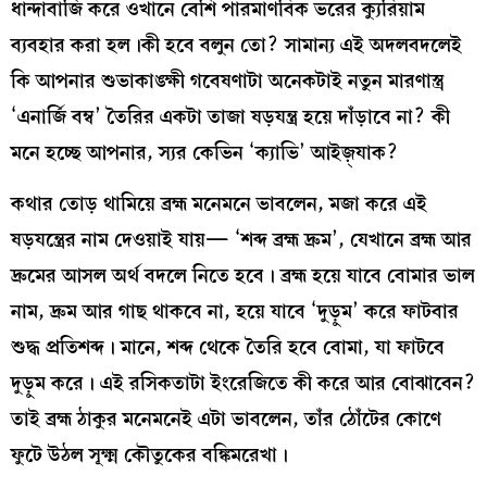
ধান্দাবাজি করে ওখানে বেশি পারমাণবিক ভরের ক্যুরিয়াম
ব্যবহার করা হল।কী হবে বলুন তো? সামান্য এই অদলবদলেই
কি আপনার শুভাকাঙ্ক্ষী গবেষণাটা অনেকটাই নতুন মারণাস্ত্র
‘এনার্জি বম্ব’ তৈরির একটা তাজা ষড়যন্ত্র হয়ে দাঁড়াবে না? কী
মনে হচ্ছে আপনার, স্যর কেভিন ‘ক্যাভি’ আইজ়্যাক?
কথার তোড় থামিয়ে ব্রহ্ম মনেমনে ভাবলেন, মজা করে এই
ষড়যন্ত্রের নাম দেওয়াই যায়— ‘শব্দ ব্রহ্ম দ্রুম’, যেখানে ব্রহ্ম আর
দ্রুমের আসল অর্থ বদলে নিতে হবে। ব্রহ্ম হয়ে যাবে বোমার ভাল
নাম, দ্রুম আর গাছ থাকবে না, হয়ে যাবে ‘দুড়ুম’ করে ফাটবার
শুদ্ধ প্রতিশব্দ। মানে, শব্দ থেকে তৈরি হবে বোমা, যা ফাটবে
দুড়ুম করে। এই রসিকতাটা ইংরেজিতে কী করে আর বোঝাবেন?
তাই ব্রহ্ম ঠাকুর মনেমনেই এটা ভাবলেন, তাঁর ঠোঁটের কোণে
ফুটে উঠল সূক্ষ্ম কৌতুকের বঙ্কিমরেখা।