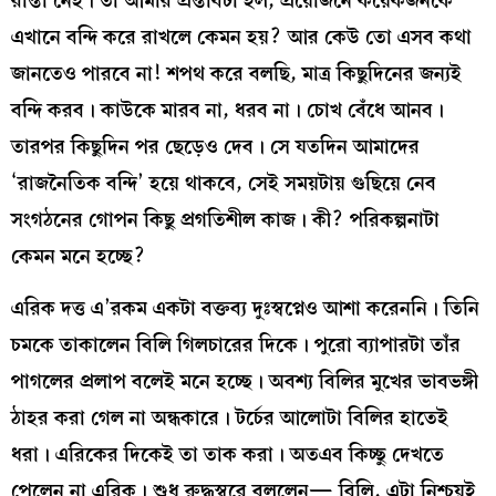
রাস্তা নেই। তা আমার প্রস্তাবটা হল, প্রয়োজনে কয়েকজনকে
এখানে বন্দি করে রাখলে কেমন হয়? আর কেউ তো এসব কথা
জানতেও পারবে না! শপথ করে বলছি, মাত্র কিছুদিনের জন্যই
বন্দি করব। কাউকে মারব না, ধরব না। চোখ বেঁধে আনব।
তারপর কিছুদিন পর ছেড়েও দেব। সে যতদিন আমাদের
‘রাজনৈতিক বন্দি’ হয়ে থাকবে, সেই সময়টায় গুছিয়ে নেব
সংগঠনের গোপন কিছু প্রগতিশীল কাজ। কী? পরিকল্পনাটা
কেমন মনে হচ্ছে?
এরিক দত্ত এ’রকম একটা বক্তব্য দুঃস্বপ্নেও আশা করেননি। তিনি
চমকে তাকালেন বিলি গিলচারের দিকে। পুরো ব্যাপারটা তাঁর
পাগলের প্রলাপ বলেই মনে হচ্ছে। অবশ্য বিলির মুখের ভাবভঙ্গী
ঠাহর করা গেল না অন্ধকারে। টর্চের আলোটা বিলির হাতেই
ধরা। এরিকের দিকেই তা তাক করা। অতএব কিচ্ছু দেখতে
পেলেন না এরিক। শুধু রুদ্ধস্বরে বললেন— বিলি, এটা নিশ্চয়ই