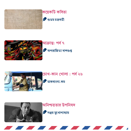
কয়েকটি কবিতা
শুভম চক্রবর্তী
আক্রান্ত: পর্ব ৭
অপরাজিতা দাশগুপ্ত
চোখ-কান খোলা : পর্ব ২৬
ডাকবাংলা.কম
অনিশ্চয়তার উপনিষদ
সঞ্জয় মুখোপাধ্যায়