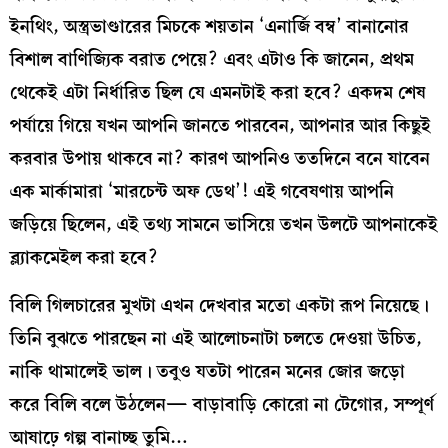
ইনথিং, অস্ত্রভাণ্ডারের মিচকে শয়তান ‘এনার্জি বম্ব’ বানানোর
বিশাল বাণিজ্যিক বরাত পেয়ে? এবং এটাও কি জানেন, প্রথম
থেকেই এটা নির্ধারিত ছিল যে এমনটাই করা হবে? একদম শেষ
পর্যায়ে গিয়ে যখন আপনি জানতে পারবেন, আপনার আর কিছুই
করবার উপায় থাকবে না? কারণ আপনিও ততদিনে বনে যাবেন
এক মার্কামারা ‘মারচেন্ট অফ ডেথ’! এই গবেষণায় আপনি
জড়িয়ে ছিলেন, এই তথ্য সামনে ভাসিয়ে তখন উলটে আপনাকেই
ব্ল্যাকমেইল করা হবে?
বিলি গিলচারের মুখটা এখন দেখবার মতো একটা রূপ নিয়েছে।
তিনি বুঝতে পারছেন না এই আলোচনাটা চলতে দেওয়া উচিত,
নাকি থামালেই ভাল। তবুও যতটা পারেন মনের জোর জড়ো
করে বিলি বলে উঠলেন— বাড়াবাড়ি কোরো না টেগোর, সম্পূর্ণ
আষাঢ়ে গল্প বানাচ্ছ তুমি…