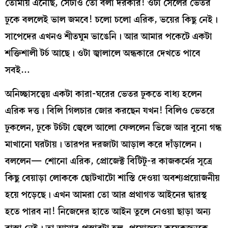
তোমায় এনেছি, সেটাও তো বলা দরকার! ওটা সেলের ভেতর
ঢুকে বললেই ভাল জমবে! চলো চলো এরিক, ভয়ের কিছু নেই।
সাপেদের এখনও শীতঘুম ভাঙেনি। আর আমার পকেটে একটা
শক্তিশালী টর্চ আছে। ওটা জ্বালালে অন্ধকারে দেখতে পাবে
সবই…
অনিচ্ছাসত্ত্বেয় একটা কারা-ঘরের ভেতর ঢুকতে বাধ্য হলেন
এরিক দত্ত। বিলি গিলচার জোর করছেন যখন! বিলিও ভেতরে
ঢুকলেন, ঢুকে টর্চটা জ্বেলে আলো ফেললেন ভিজে আর বুনো গন্ধ
মাখানো ঘরটায়। তারপর দরজাটা আড়াল করে দাঁড়ালেন।
বললেন— শোনো এরিক, প্রোজেক্ট বিটিটু-র কাজকর্মের সূত্রে
কিছু বেয়াড়া লোককে ছোটখাটো শাস্তি দেওয়া অবশ্যপ্রয়োজনীয়
হয়ে পড়েছে। এখন আমরা তো আর প্রথাগত আইনের দ্বারস্থ
হতে পারব না! নিজেদের হাতে আইন তুলে নেওয়া ছাড়া অন্য