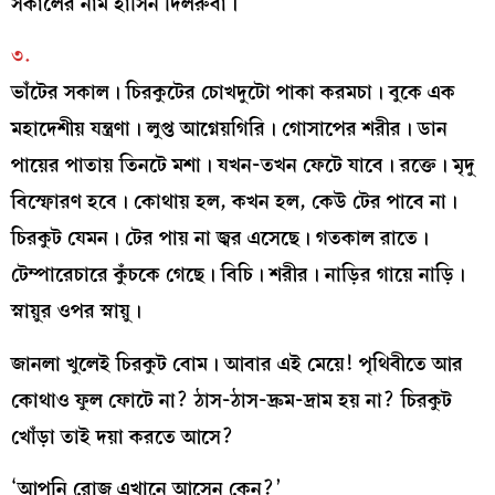
সকালের নাম হাসিন দিলরুবা।
৩.
ভাঁটের সকাল। চিরকুটের চোখদুটো পাকা করমচা। বুকে এক
মহাদেশীয় যন্ত্রণা। লুপ্ত আগ্নেয়গিরি। গোসাপের শরীর। ডান
পায়ের পাতায় তিনটে মশা। যখন-তখন ফেটে যাবে। রক্তে। মৃদু
বিস্ফোরণ হবে। কোথায় হল, কখন হল, কেউ টের পাবে না।
চিরকুট যেমন। টের পায় না জ্বর এসেছে। গতকাল রাতে।
টেম্পারেচারে কুঁচকে গেছে। বিচি। শরীর। নাড়ির গায়ে নাড়ি।
স্নায়ুর ওপর স্নায়ু।
জানলা খুলেই চিরকুট বোম। আবার এই মেয়ে! পৃথিবীতে আর
কোথাও ফুল ফোটে না? ঠাস-ঠাস-দ্রুম-দ্রাম হয় না? চিরকুট
খোঁড়া তাই দয়া করতে আসে?
‘আপনি রোজ এখানে আসেন কেন?’