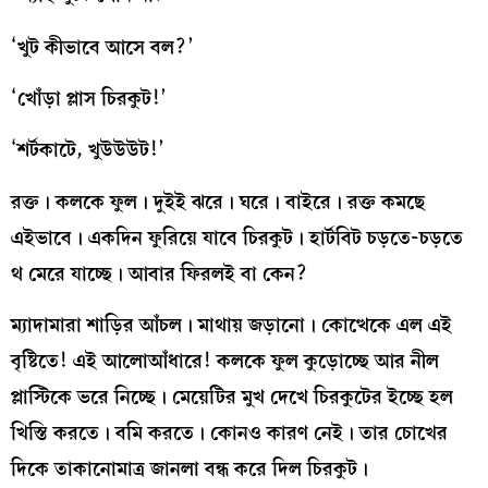
‘খুট কীভাবে আসে বল?’
‘খোঁড়া প্লাস চিরকুট!’
‘শর্টকাটে, খুউউউট!’
রক্ত। কলকে ফুল। দুইই ঝরে। ঘরে। বাইরে। রক্ত কমছে
এইভাবে। একদিন ফুরিয়ে যাবে চিরকুট। হার্টবিট চড়তে-চড়তে
থ মেরে যাচ্ছে। আবার ফিরলই বা কেন?
ম্যাদামারা শাড়ির আঁচল। মাথায় জড়ানো। কোত্থেকে এল এই
বৃষ্টিতে! এই আলোআঁধারে! কলকে ফুল কুড়োচ্ছে আর নীল
প্লাস্টিকে ভরে নিচ্ছে। মেয়েটির মুখ দেখে চিরকুটের ইচ্ছে হল
খিস্তি করতে। বমি করতে। কোনও কারণ নেই। তার চোখের
দিকে তাকানোমাত্র জানলা বন্ধ করে দিল চিরকুট।