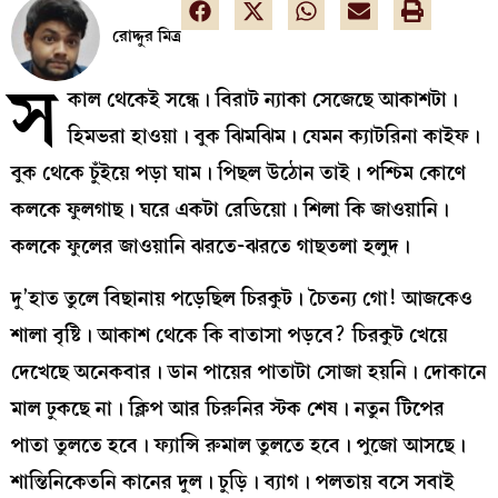
রোদ্দুর মিত্র
স
কাল থেকেই সন্ধে। বিরাট ন্যাকা সেজেছে আকাশটা।
হিমভরা হাওয়া। বুক ঝিমঝিম। যেমন ক্যাটরিনা কাইফ।
বুক থেকে চুঁইয়ে পড়া ঘাম। পিছল উঠোন তাই। পশ্চিম কোণে
কলকে ফুলগাছ। ঘরে একটা রেডিয়ো। শিলা কি জাওয়ানি।
কলকে ফুলের জাওয়ানি ঝরতে-ঝরতে গাছতলা হলুদ।
দু’হাত তুলে বিছানায় পড়েছিল চিরকুট। চৈতন্য গো! আজকেও
শালা বৃষ্টি। আকাশ থেকে কি বাতাসা পড়বে? চিরকুট খেয়ে
দেখেছে অনেকবার। ডান পায়ের পাতাটা সোজা হয়নি। দোকানে
মাল ঢুকছে না। ক্লিপ আর চিরুনির স্টক শেষ। নতুন টিপের
পাতা তুলতে হবে। ফ্যান্সি রুমাল তুলতে হবে। পুজো আসছে।
শান্তিনিকেতনি কানের দুল। চুড়ি। ব্যাগ। পলতায় বসে সবাই