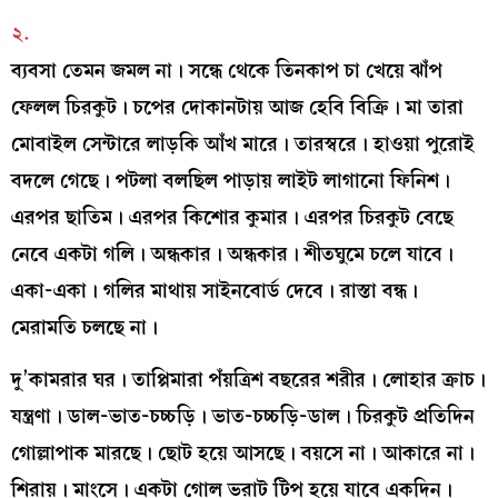
২.
ব্যবসা তেমন জমল না। সন্ধে থেকে তিনকাপ চা খেয়ে ঝাঁপ
ফেলল চিরকুট। চপের দোকানটায় আজ হেবি বিক্রি। মা তারা
মোবাইল সেন্টারে লাড়কি আঁখ মারে। তারস্বরে। হাওয়া পুরোই
বদলে গেছে। পটলা বলছিল পাড়ায় লাইট লাগানো ফিনিশ।
এরপর ছাতিম। এরপর কিশোর কুমার। এরপর চিরকুট বেছে
নেবে একটা গলি। অন্ধকার। অন্ধকার। শীতঘুমে চলে যাবে।
একা-একা। গলির মাথায় সাইনবোর্ড দেবে। রাস্তা বন্ধ।
মেরামতি চলছে না।
দু’কামরার ঘর। তাপ্পিমারা পঁয়ত্রিশ বছরের শরীর। লোহার ক্রাচ।
যন্ত্রণা। ডাল-ভাত-চচ্চড়ি। ভাত-চচ্চড়ি-ডাল। চিরকুট প্রতিদিন
গোল্লাপাক মারছে। ছোট হয়ে আসছে। বয়সে না। আকারে না।
শিরায়। মাংসে। একটা গোল ভরাট টিপ হয়ে যাবে একদিন।