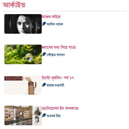
আর্কাইভ
মঞ্চের বাইরে
আশিস পাঠক
ধ্বংসের মধ্য দিয়ে যাত্রা
কৌস্তুভ দালাল
উল্টো দূরবিন: পর্ব ১৭
স্বপ্নময় চক্রবর্তী
ড্যানিয়েলস ইন কলকাতা
শুভময় মিত্র