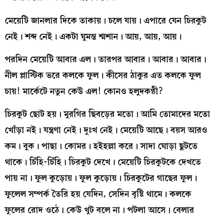
মেয়েটি জানলার দিকে তাকায়। চলে যায়। এপারে যেন চিরকুট
নেই। শব্দ নেই। একটা ঘুমন্ত শ্মশান। আয়, আয়, আয়।
পরদিন মেয়েটি আবার এল। তারপর আবার। আবার। আবার।
নীল প্লাস্টিক ভরে কলকে ফুল। কীসের ঠাকুর এত কলকে ফুল
চায়! মার্কেটে নতুন কেউ এল! কোনও হলুদকণ্ঠী?
চিরকুট ছোট হয়। মুরগির ছিবড়ের মতো। আমি তোমাদের মতো
খোঁড়া নই। যন্ত্রণা নেই। দুঃখ নেই। মেয়েটি আছে। বয়স আরও
কম। বুক। পাছা। কোমর। হইহল্লা করে। সাদা ঘোড়া ছুটতে
থাকে। চিঁহি-চিঁহি। চিরকুট দেখে। মেয়েটি চিরকুটকে দেখতে
পায় না। ফুল কুড়োয়। ফুল কুড়োয়। চিরকুটের গাছের ফুল।
ফুলেল সম্পর্ক তৈরি হয় যেদিন, সেদিন বৃষ্টি থামে। কলকে
ফুলের রোদ ওঠে। কেউ খুট বলে না। পটলা আসে। বেলার