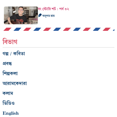
সং স্টোরি শর্ট : পর্ব ৩২
অনুপম রায়
বিভাগ
গল্প / কবিতা
প্রবন্ধ
শিল্পকলা
আরামকেদারা
কলাম
ভিডিও
English