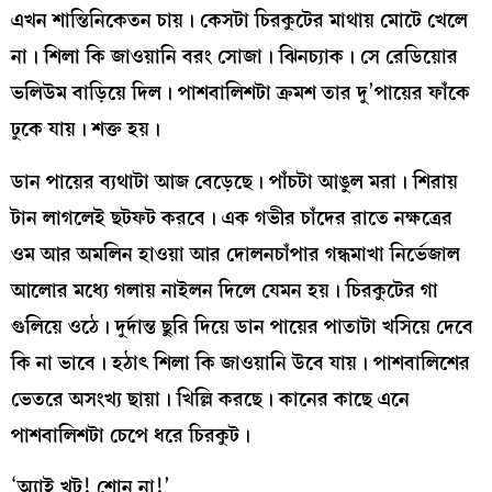
এখন শান্তিনিকেতন চায়। কেসটা চিরকুটের মাথায় মোটে খেলে
না। শিলা কি জাওয়ানি বরং সোজা। ঝিনচ্যাক। সে রেডিয়োর
ভলিউম বাড়িয়ে দিল। পাশবালিশটা ক্রমশ তার দু’পায়ের ফাঁকে
ঢুকে যায়। শক্ত হয়।
ডান পায়ের ব্যথাটা আজ বেড়েছে। পাঁচটা আঙুল মরা। শিরায়
টান লাগলেই ছটফট করবে। এক গভীর চাঁদের রাতে নক্ষত্রের
ওম আর অমলিন হাওয়া আর দোলনচাঁপার গন্ধমাখা নির্ভেজাল
আলোর মধ্যে গলায় নাইলন দিলে যেমন হয়। চিরকুটের গা
গুলিয়ে ওঠে। দুর্দান্ত ছুরি দিয়ে ডান পায়ের পাতাটা খসিয়ে দেবে
কি না ভাবে। হঠাৎ শিলা কি জাওয়ানি উবে যায়। পাশবালিশের
ভেতরে অসংখ্য ছায়া। খিল্লি করছে। কানের কাছে এনে
পাশবালিশটা চেপে ধরে চিরকুট।
‘অ্যাই খুট! শোন না!’