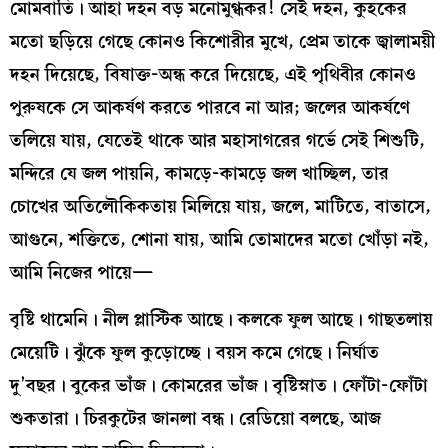
মোমবাতি। আহা দহন বড় মনোমুগ্ধকর! সেই দহন, কুহকের
মতো ছড়িয়ে গেছে কোনও কিশোরীর মুখে, প্রেম তাকে জ্বালাময়ী
দহন দিয়েছে, বিষাক্ত-অন্ধ করে দিয়েছে, এই পৃথিবীর কোনও
পুরুষকে সে আকর্ষণ করতে পারবে না আর; জলের আকর্ষণে
তলিয়ে যায়, যেতেই থাকে আর মহাসাগরের গর্ভে সেই শিশুটি,
মন্দিরে যে জল পায়নি, কামড়ে-কামড়ে জল খাচ্ছিল, তার
চোখের অতিলৌকিকতায় মিলিয়ে যায়, জলে, মাটিতে, বাতাসে,
আগুনে, শক্তিতে, শোনা যায়, আমি তোমাদের মতো খোঁড়া নই,
আমি নিজের পায়ে—
বৃষ্টি থামেনি। নীল প্লাস্টিক আছে। কলকে ফুল আছে। গাছতলায়
মেয়েটি। ঝুঁকে ফুল কুড়োচ্ছে। বয়স কমে গেছে। নির্ঘাত
দু’বছর। বুকের ভাঁজ। কোমরের ভাঁজ। বৃষ্টিস্নাত। ফোঁটা-ফোঁটা
শুকতারা। চিরকুটের জানলা বন্ধ। রেডিয়ো বলছে, আজ