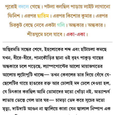
পুরোই
বদলে
গেছে। পটলা বলছিল পাড়ায় লাইট লাগানো
ফিনিশ। এরপর
ছাতিম
। এরপর কিশোর কুমার। এরপর
চিরকুট বেছে নেবে একটা
গলি
। অন্ধকার। অন্ধকার।
শীতঘুমে চলে যাবে।
একা-একা
।
অস্থিরমতি সন্ধের শেষে, ইহলোকের শব্দ এবং হাঁটাচলা কমছে
যখন, ধীরে-ধীরে, পানকৌড়ির ছানা ওই বৃহৎ পাকুড় গাছের
অন্ধকারে ঢলে পড়েছে, ল্যাম্পপোস্টের আলো মায়াজগতের
আলোয় লুটোপুটি খাচ্ছে— তখন কেবলের তার দিয়ে বেঁধে যে-
ছেলেটির গায়ে হাঙরের রক্ত আর চোলাই মদ ঢেলে দেওয়া হল,
যে চিৎকার করছিল আমি তোমাদের মতো খোঁড়া নই, অত্যাশ্চর্য
লাভায় ভেস্তে গেল তার ঘর— চামড়া ভেদ করে সূচের মতো
মৃত্যু, দাউদাউ আগুন না জ্বালিয়ে কারা যেন জ্বালাল নিষ্পাপ এক